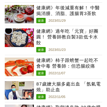
健康網》年後減重有解！ 中醫
揭消腫、消脂、護腸胃3茶飲
健康
2023/01/29
健康網》過年吃「元寶」好團
圓！ 營養師教自製3款低卡水
餃
健康
2023/01/23
健康網》柿子跟螃蟹一起吃不
會中毒 營養師：但恐腸絞痛
健康
2022/11/07
87歲嬤大腸多處出血 「氬氣電
燒」助止血
健康
2022/11/05