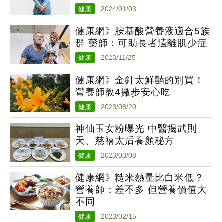
健康
2024/01/03
健康網》胺基酸營養液適合5族
群 藥師：可助長者遠離肌少症
健康
2023/11/25
健康網》金針太鮮豔的別買！
營養師教4撇步安心吃
健康
2023/08/20
神仙玉女粉曝光 中醫揭武則
天、慈禧太后養顏秘方
健康
2023/03/08
健康網》糙米熱量比白米低？
營養師：差不多 但營養價值大
不同
健康
2023/02/15