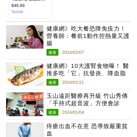
健康網》吃大餐恐降免疫力！
營養師：餐前1動作控熱量又護
腸
健康
2024/02/07
健康網》10大護腎食物曝！ 醫
推多吃「它」抗發炎、降血脂
健康
2024/01/21
玉山遠距醫療再升級 竹山秀傳
「手持式超音波」方便會診
健康
2024/01/04
痔瘡出血不在意 恐導致嚴重貧
血