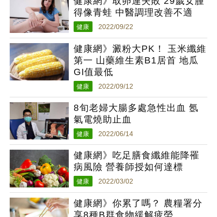
健康網》取卵連失敗 29歲女腫
得像青蛙 中醫調理改善不適
健康
2022/09/22
健康網》澱粉大PK！ 玉米纖維
第一 山藥維生素B1居首 地瓜
GI值最低
健康
2022/09/12
8旬老婦大腸多處急性出血 氬
氣電燒助止血
健康
2022/06/14
健康網》吃足膳食纖維能降罹
病風險 營養師授如何達標
健康
2022/03/02
健康網》你累了嗎？ 農糧署分
享8種B群食物緩解疲勞