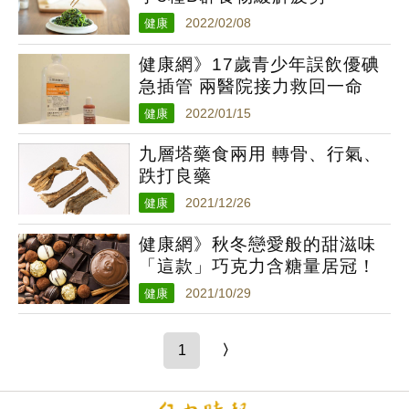
健康
2022/02/08
健康網》17歲青少年誤飲優碘
急插管 兩醫院接力救回一命
健康
2022/01/15
九層塔藥食兩用 轉骨、行氣、
跌打良藥
健康
2021/12/26
健康網》秋冬戀愛般的甜滋味
「這款」巧克力含糖量居冠！
健康
2021/10/29
1
〉