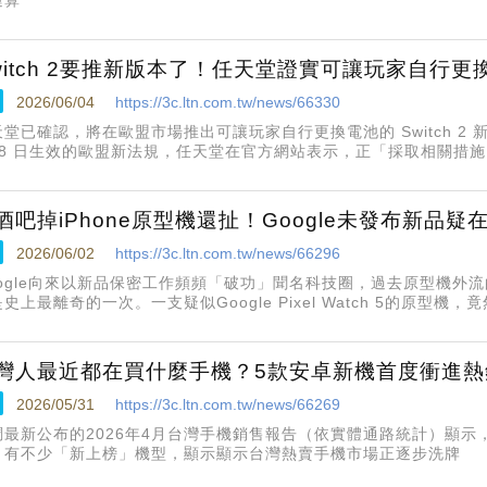
witch 2要推新版本了！任天堂證實可讓玩家自行更
2026/06/04
https://3c.ltn.com.tw/news/66330
堂已確認，將在歐盟市場推出可讓玩家自行更換電池的 Switch 2 
18 日生效的歐盟新法規，任天堂在官方網站表示，正「採取相關措
法規的產品版本」
酒吧掉iPhone原型機還扯！Google未發布新品
2026/06/02
https://3c.ltn.com.tw/news/66296
oogle向來以新品保密工作頻頻「破功」聞名科技圈，過去原型機外
史上最離奇的一次。一支疑似Google Pixel Watch 5的原型機
灣人最近都在買什麼手機？5款安卓新機首度衝進熱
2026/05/31
https://3c.ltn.com.tw/news/66269
調最新公布的2026年4月台灣手機銷售報告（依實體通路統計）顯示，
月有不少「新上榜」機型，顯示顯示台灣熱賣手機市場正逐步洗牌