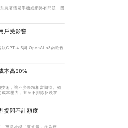
況，先別急著懷疑手機或網路有問題，因
類用戶受影響
PT-4.5與 OpenAI o3兩款舊
機成本高50%
變光圈技術，讓不少果粉相當期待。如
的成本壓力，甚至不排除反映在售
模型提問不計額度
計算，而是改採「運算量」作為標