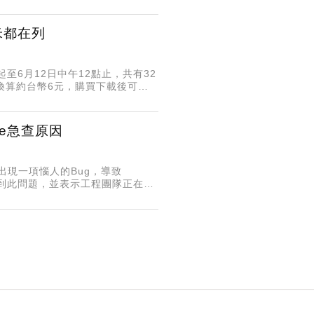
供相關資訊，強調從棒球賽事、電影
米都在列
起至6月12日中午12點止，共有32
，換算約台幣6元，購買下載後可永
貓」、「豆卡頻道」，以及「胖鯊
活動行列，讓LINE貼圖愛用者
題貼圖也沒有缺席，像是無厘頭風格
le急查原因
覽器出現一項惱人的Bug，導致
注意到此問題，並表示工程團隊正在調