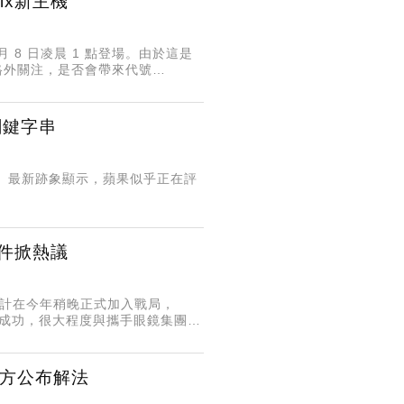
ix新主機
 月 8 日凌晨 1 點登場。由於這是
外界格外關注，是否會帶來代號
關鍵字串
變化。最新跡象顯示，蘋果似乎正在評
文件掀熱議
 預計在今年稍晚正式加入戰局，
取得成功，很大程度與攜手眼鏡集團
最新跡象顯示，雙方未來的合作模式可能即將
 官方公布解法