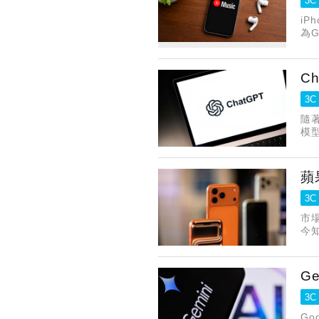
3C
iP
為
C
3C
隨著
模
蘋
3C
市
今
價
G
3C
G