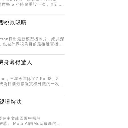
度每 5 小時會重設一次，直到達
深櫻桃最吸睛
Dickson釋出最新模型機照片，總共深
息，也被外界視為目前最接近實機外
、機身薄得驚人
，三星今年除了Z Fold8、Z
，成為目前最接近實機外觀的一次曝
方親曝解法
，只要在串文或回覆中標註
。 Meta AI由Meta最新的