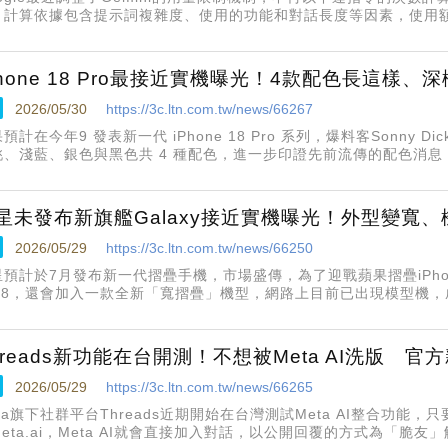
。計算依據包含提示詞複雜度、使用的功能和對話長度等因素，使用額
每週用量上限為止
Phone 18 Pro最接近實機曝光！4款配色長這樣、
2026/05/30
https://3c.ltn.com.tw/news/66267
預計在今年9 發表新一代 iPhone 18 Pro 系列，爆料客Sonny 
桃、淺藍、銀色與黑色共 4 種配色，進一步印證先前流傳的配色消
的一次曝光
星未發布新旗艦Galaxy接近實機曝光！外型變寬
2026/05/29
https://3c.ltn.com.tw/news/66250
星預計於7月發布新一代摺疊手機，市場盛傳，為了迎戰蘋果摺疊iPhone
lip8，還會加入一款全新「寬摺疊」機型，網路上目前已出現模型機
hreads新功能在台開測！不想被Meta AI洗版 官
2026/05/29
https://3c.ltn.com.tw/news/66265
ta旗下社群平台Threads近期開始在台灣測試Meta AI整合功能
eta.ai，Meta AI就會直接加入對話，以公開回覆的方式為「脆友」解惑