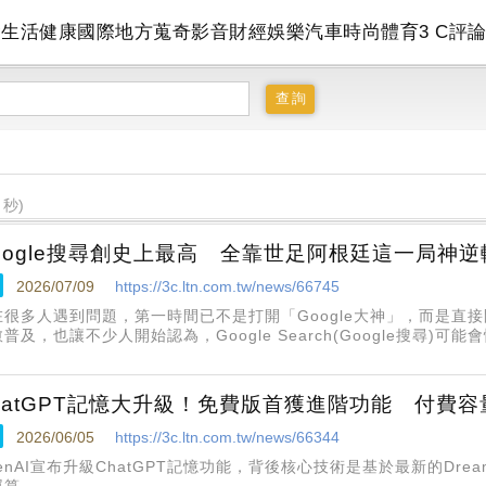
會
生活
健康
國際
地方
蒐奇
影音
財經
娛樂
汽車
時尚
體育
3 C
評
 秒)
oogle搜尋創史上最高 全靠世足阿根廷這一局神逆
2026/07/09
https://3c.ltn.com.tw/news/66745
很多人遇到問題，第一時間已不是打開「Google大神」，而是直接問Ch
普及，也讓不少人開始認為，Google Search(Google搜尋)可
hatGPT記憶大升級！免費版首獲進階功能 付費容
2026/06/05
https://3c.ltn.com.tw/news/66344
enAI宣布升級ChatGPT記憶功能，背後核心技術是基於最新的Drea
運算