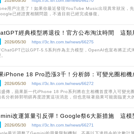
2026/05/30
https://3c.ltn.com.tw/news/66270
hone用戶注意了！如果你最近發現YouTube Music出現異常狀
Google已經證實相關問題，不過目前已經完成修復。
hatGPT經典模型將退役！官方公布淘汰時間 這
2026/05/30
https://3c.ltn.com.tw/news/66275
ChatGPT已以GPT-5.5系列作為主力模型，OpenAI也宣布將正式淘汰G
型。
果iPhone 18 Pro恐漲3千！分析師：可變光圈相
2026/05/30
https://3c.ltn.com.tw/news/66272
場盛傳，蘋果新一代iPhone 18 Pro系列將在主相機首度導入可
知名分析師郭明錤再度證實這項消息，但也意味著蘋果可能面臨更大
上。
emini改運算量引反彈！Google祭6大新措施 這
2026/05/30
https://3c.ltn.com.tw/news/66271
oogle最近調整了Gemini的用量限制機制，不再以下達指令的次數