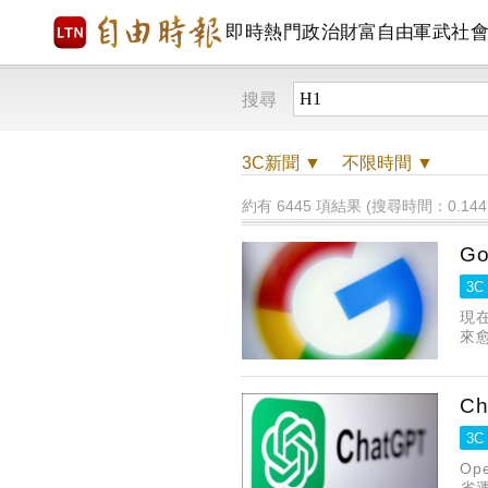
即時
熱門
政治
財富自由
軍武
社
搜尋
3C
新聞 ▼
不限時間
▼
約有 6445 項結果 (搜尋時間：0.144
G
3C
現在
來愈
C
3C
Op
省