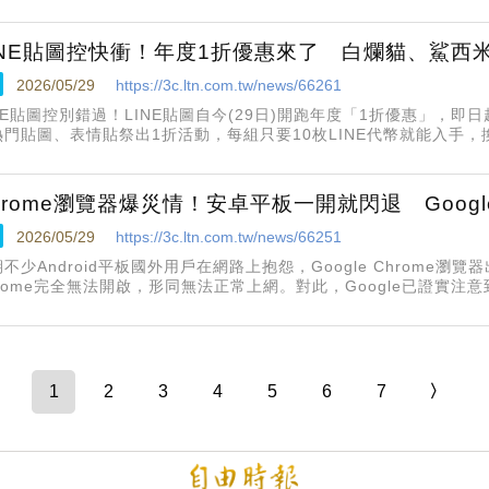
use Spark模型的驅動，結合即時網路搜尋與引用來源，為網友提
薦、名人近況、流行音樂到國外旅遊，Meta AI什麼都能聊。 比如
INE貼圖控快衝！年度1折優惠來了 白爛貓、鯊西
2026/05/29
https://3c.ltn.com.tw/news/66261
NE貼圖控別錯過！LINE貼圖自今(29日)開跑年度「1折優惠」，即日
熱門貼圖、表情貼祭出1折活動，每組只要10枚LINE代幣就能入手
使用。 本次優惠集結多款人氣角色，包含長年深受用戶歡迎的「白爛
鯊西米」、「胸毛公寓的猴子」等熱門貼圖與表情貼，這次通通加入1折
輕鬆收藏。 LINE表示，除了經典人氣角色外，近期在社群爆紅的話
hrome瀏覽器爆災情！安卓平板一開就閃退 Goog
引大批粉絲
2026/05/29
https://3c.ltn.com.tw/news/66251
不少Android平板國外用戶在網路上抱怨，Google Chrome瀏
hrome完全無法開啟，形同無法正常上網。對此，Google已證實
中
1
2
3
4
5
6
7
〉