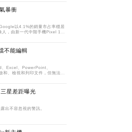
買氣暴衝
ogle以4.1%的銷量市占率穩居
，由新一代中階手機Pixel 10a
開檔不能編輯
xcel、PowerPoint、
可開啟和、檢視和列印文件，但無法編
系統或裝置所致
蘋果三星差距曝光
卻透露出不容忽視的警訊。