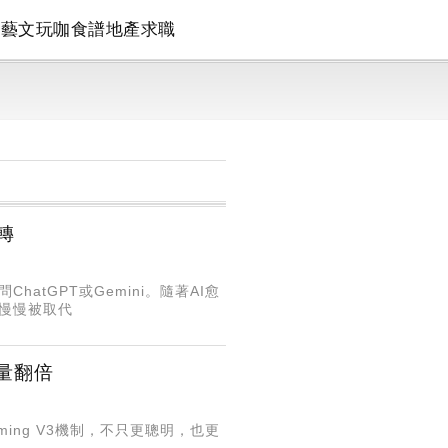
論
藝文
玩咖
食譜
地產
求職
轉
atGPT或Gemini。隨著AI愈
能會慢慢被取代
量翻倍
ming V3機制，不只更聰明，也更