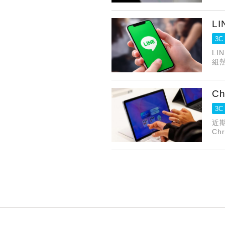
M
推
L
3C
LI
組
久
魚
能
C
吸
3C
近期
C
查