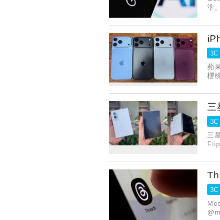
準
到
i
3C
蘋果
櫻
觀
三
3C
三
F
光
T
3C
Me
@m