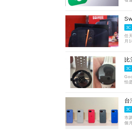
S
3C
任天
月
該
比
3C
G
怕是
台
3C
市
個