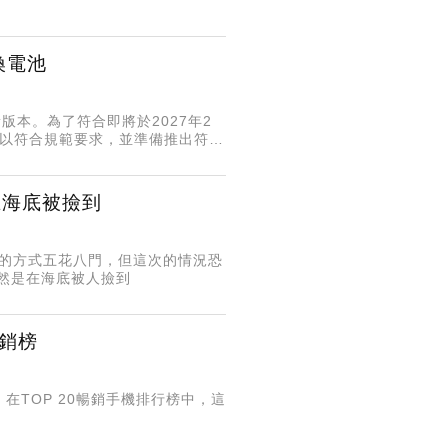
換電池
新版本。為了符合即將於2027年2
施以符合規範要求，並準備推出符合
疑在海底被撿到
流的方式五花八門，但這次的情況恐
，竟然是在海底被人撿到
銷榜
在TOP 20暢銷手機排行榜中，這