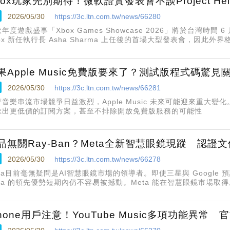
box玩家先別期待！微軟證實發表會不談Project Hel
2026/05/30
https://3c.ltn.com.tw/news/66280
年度遊戲盛事「Xbox Games Showcase 2026」將於台灣時間 6
ox 新任執行長 Asha Sharma 上任後的首場大型發表會，因此
roject Helix」的次世代 Xbox 主機新消息。
果Apple Music免費版要來了？測試版程式碼驚見
2026/05/30
https://3c.ltn.com.tw/news/66281
著音樂串流市場競爭日益激烈，Apple Music 未來可能迎來重大
推出更低價的訂閱方案，甚至不排除開放免費版服務的可能性
品無關Ray-Ban？Meta全新智慧眼鏡現蹤 認證
2026/05/30
https://3c.ltn.com.tw/news/66278
eta目前毫無疑問是AI智慧眼鏡市場的領導者。即使三星與 Google
eta 的領先優勢短期內仍不容易被撼動。Meta 能在智慧眼鏡市場
silorLuxottica、推出 Ray-Ban Meta 系列有關。然而，
現變化。
Phone用戶注意！YouTube Music多項功能異常