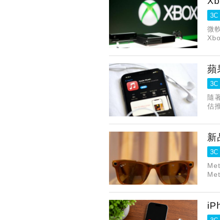
X
3C
微軟
Xb
「P
蘋
3C
隨
估
新
3C
M
M
Es
出
i