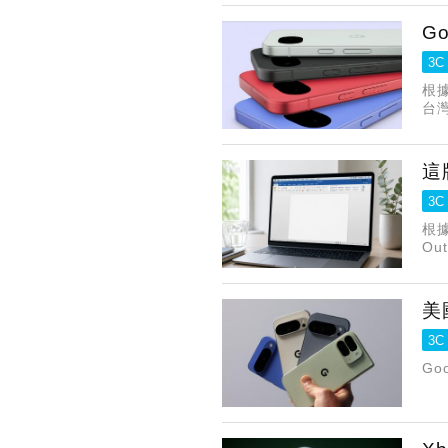
G
3C
根
台灣
奪
這
3C
根據
O
輯
美
3C
G