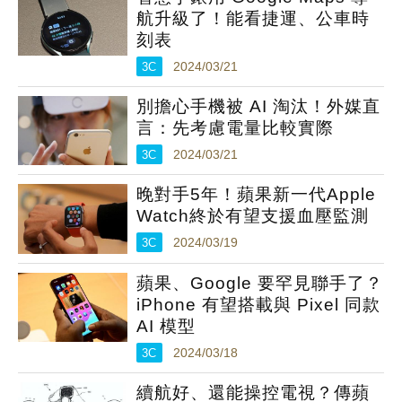
航升級了！能看捷運、公車時
刻表
3C
2024/03/21
別擔心手機被 AI 淘汰！外媒直
言：先考慮電量比較實際
3C
2024/03/21
晚對手5年！蘋果新一代Apple
Watch終於有望支援血壓監測
3C
2024/03/19
蘋果、Google 要罕見聯手了？
iPhone 有望搭載與 Pixel 同款
AI 模型
3C
2024/03/18
續航好、還能操控電視？傳蘋