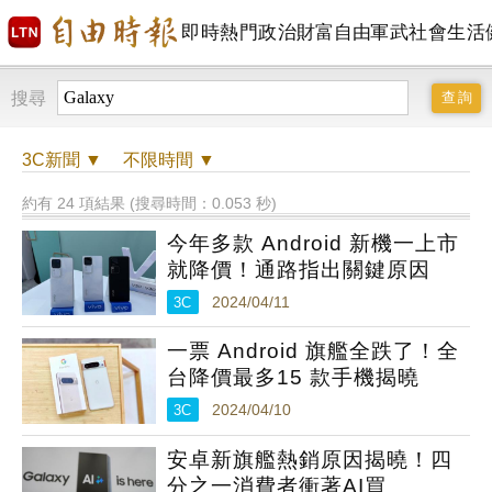
即時
熱門
政治
財富自由
軍武
社會
生活
搜尋
3C
新聞 ▼
不限時間
▼
約有 24 項結果 (搜尋時間：0.053 秒)
今年多款 Android 新機一上市
就降價！通路指出關鍵原因
3C
2024/04/11
一票 Android 旗艦全跌了！全
台降價最多15 款手機揭曉
3C
2024/04/10
安卓新旗艦熱銷原因揭曉！四
分之一消費者衝著AI買