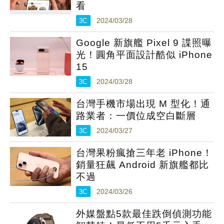
看
3C
2024/03/28
Google 新旗艦 Pixel 9 諜照曝
光！圓角平面設計酷似 iPhone
15
3C
2024/03/28
台灣手機市場出現 M 型化！通
路業者：一價位成空白斷層
3C
2024/03/27
台灣果粉瘋搶三年老 iPhone！
銷量狂飆 Android 新旗艦都比
不過
3C
2024/03/26
外媒盤點5款最佳跌倒偵測功能