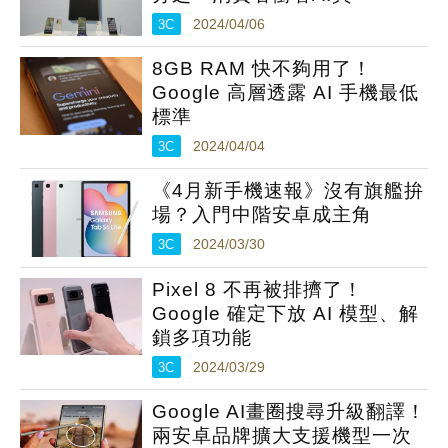
3C
2024/04/06
8GB RAM 快不夠用了！
Google 高層透露 AI 手機最低
標準
3C
2024/04/04
《4月新手機速報》沒有旗艦拚
場？入門中階安卓成主角
3C
2024/03/30
Pixel 8 不再被排擠了！
Google 確定下放 AI 模型、解
鎖多項功能
3C
2024/03/29
Google AI畫圈搜尋升級翻譯！
兩安卓品牌擴大支援機型一次