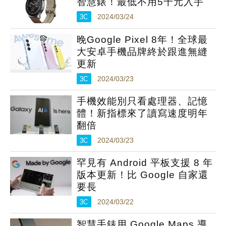
智慧錶！最低不用5千元入手
3C
2024/03/24
晚Google Pixel 8年！全球最
大安卓手機品牌終於跟進無縫
更新
3C
2024/03/23
手機效能別只看處理器、記憶
體！新指標來了讀寫速度明年
翻倍
3C
2024/03/23
罕見有 Android 平板支援 8 年
版本更新！比 Google 自家還
要長
3C
2024/03/22
智慧手錶用 Google Maps 導