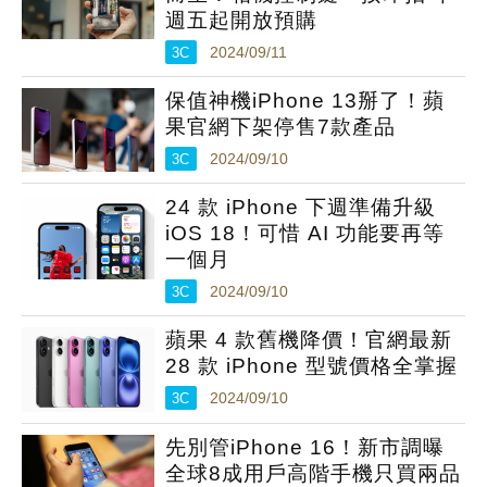
週五起開放預購
3C
2024/09/11
保值神機iPhone 13掰了！蘋
果官網下架停售7款產品
3C
2024/09/10
24 款 iPhone 下週準備升級
iOS 18！可惜 AI 功能要再等
一個月
3C
2024/09/10
蘋果 4 款舊機降價！官網最新
28 款 iPhone 型號價格全掌握
3C
2024/09/10
先別管iPhone 16！新市調曝
全球8成用戶高階手機只買兩品