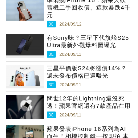
準備換iPhone 16！蘋果大砍
舊機二手回收價、這款暴跌4千
元
3C
2024/09/12
有Sony味？三星下代旗艦S25
Ultra最新外觀爆料圖曝光
3C
2024/09/11
三星平價版S24將漲價14%？
還未發布價格已遭曝光
3C
2024/09/11
問世12年的Lightning還沒死
透！蘋果官網還有7款產品在用
3C
2024/09/11
蘋果發表iPhone 16系列為AI
而生！相機控制鍵一按即拍 本