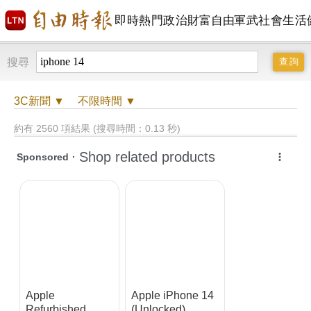
即時
熱門
政治
財富自由
軍武
社會
生活
搜尋
3C
新聞 ▼
不限時間
▼
約有 2560 項結果 (搜尋時間：0.13 秒)