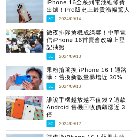
iPhone 16全系列電池維修費
出爐！Pro版史上最貴漲幅驚人
3C
2024/09/14
徹夜排隊搶機成絕響！中華電
信iPhone 16首賣會改線上登
記抽籤
3C
2024/09/13
果粉搶著換 iPhone 16！通路
曝：舊換新數量暴增近 30%
3C
2024/09/13
誰說手機越放越不值錢？這款
Android 舊機回收價飆漲近 3
倍
3C
2024/09/12