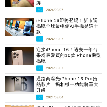
牌
3C
2024/09/07
iPhone 16即將登場！新市調
揭曉全球最暢銷AI手機是這十
款
3C
2024/09/07
迎接iPhone 16！過去一年台
果粉最愛買的10款iPhone機型
揭曉
3C
2024/09/07
通路商曝光iPhone 16 Pro預
熱影片 揭相機一功能將重大
升級
3C
2024/09/04