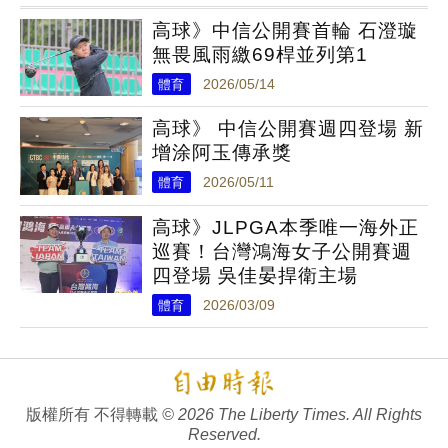
高球》中信公開賽首輪 石澄璇
無畏風雨繳69桿並列第1
體育
2026/05/14
高球》 中信公開賽週四登場 新
增涂阿玉傳承獎
體育
2026/05/11
高球》JLPGA本季唯一海外正
巡賽！台灣鴻海女子公開賽週
四登場 吳佳晏捍衛主場
體育
2026/03/09
版權所有 不得轉載
© 2026 The Liberty Times. All Rights
Reserved.