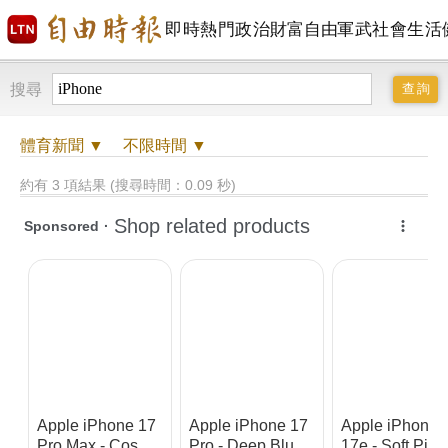
即時
熱門
政治
財富自由
軍武
社會
生活
搜尋
體育
新聞 ▼
不限時間
▼
約有 3 項結果 (搜尋時間：0.09 秒)