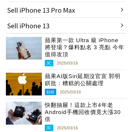
蘋果第一款 Ultra 級 iPhone
將登場？爆料點名 3 亮點 今年
值得攻頂
3C
2025/03/16
蘋果AI版Siri延期沒官宣 郭明
錤批：糟糕的公關處理
財經
2025/03/16
快翻抽屜！這款上市4年老
Android手機回收價竟大漲30
倍
3C
2025/03/16