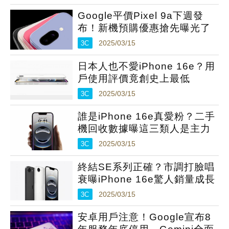
Google平價Pixel 9a下週發
布！新機預購優惠搶先曝光了
3C
2025/03/15
日本人也不愛iPhone 16e？用
戶使用評價竟創史上最低
3C
2025/03/15
誰是iPhone 16e真愛粉？二手
機回收數據曝這三類人是主力
3C
2025/03/15
終結SE系列正確？市調打臉唱
衰曝iPhone 16e驚人銷量成長
3C
2025/03/15
安卓用戶注意！Google宣布8