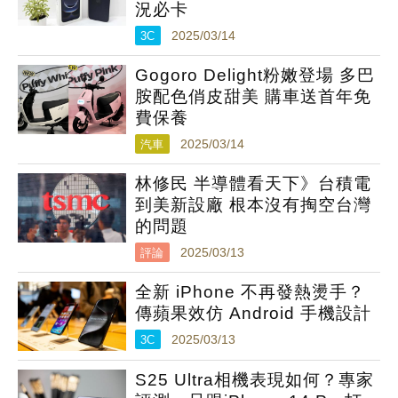
況必卡
3C
2025/03/14
Gogoro Delight粉嫩登場 多巴
胺配色俏皮甜美 購車送首年免
費保養
汽車
2025/03/14
林修民 半導體看天下》台積電
到美新設廠 根本沒有掏空台灣
的問題
評論
2025/03/13
全新 iPhone 不再發熱燙手？
傳蘋果效仿 Android 手機設計
3C
2025/03/13
S25 Ultra相機表現如何？專家