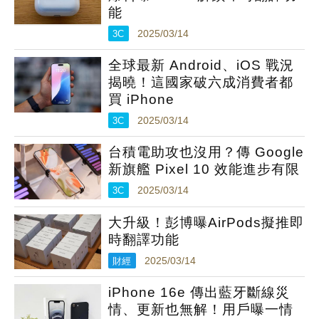
能
3C
2025/03/14
全球最新 Android、iOS 戰況
揭曉！這國家破六成消費者都
買 iPhone
3C
2025/03/14
台積電助攻也沒用？傳 Google
新旗艦 Pixel 10 效能進步有限
3C
2025/03/14
大升級！彭博曝AirPods擬推即
時翻譯功能
財經
2025/03/14
iPhone 16e 傳出藍牙斷線災
情、更新也無解！用戶曝一情