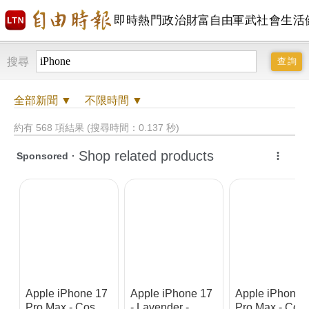
即時
熱門
政治
財富自由
軍武
社會
生活
搜尋
全部
新聞 ▼
不限時間
▼
約有 568 項結果 (搜尋時間：0.137 秒)