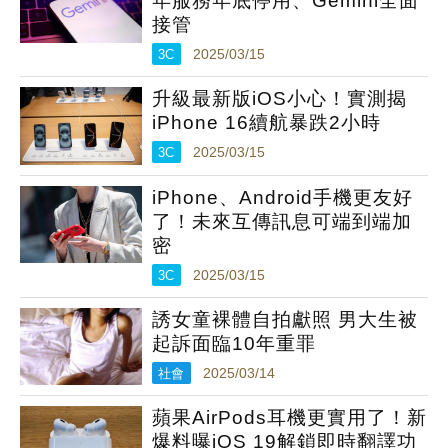
年服務年底停用、Gemini全面
接管
3C
2025/03/15
升級最新版iOS小心！實測揭
iPhone 16續航暴跌2小時
3C
2025/03/15
iPhone、Android手機更友好
了！未來互傳訊息可端到端加
密
3C
2025/03/15
誘女童裸體自拍獻照 男大生被
起訴面臨10年重罪
社會
2025/03/14
蘋果AirPods耳機更實用了！新
爆料曝iOS 19解鎖即時翻譯功