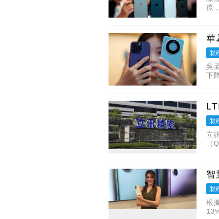
後，
示，
華
財
吳
下
示
列
L
財
立
（
進
斥
智
財
根
13