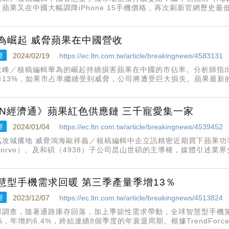
蘋果又在中國大幅調降iPhone 15手機價格，再次刷新官網歷史最低價，
入門版的i15 128G使用優惠券結帳後，將降至4849人民幣（約台幣
為崛起 威脅蘋果在中國營收
經
2024/02/19
https://ec.ltn.com.tw/article/breakingnews/4583131
孟峰／核稿編輯華為的崛起持續損害蘋果在中國的市佔率。分析師指
降13%，如果市占率繼續受到威脅，公司將遭受巨大損失。蘋果最新的
，本季iPhone營收的近30%得益於在中國市場的業務。不過，分析
問題，並造
TN經濟通》蘋果紅色供應鏈 三千寵愛集一家
經
2024/01/04
https://ec.ltn.com.tw/article/breakingnews/4539452
訊攻城撂地 威脅鴻海歐祥義／核稿編輯中企立訊精密近期買下蘋果功
Qorvo）、及和碩（4938）子公司昆山世碩的主導權，媒體引述業
化。蘋果的「紅色供應鏈」立訊，業務主要為消費電子。據一份提交
資約人民幣21
慧型手機需求回暖 第三季產量季增13％
經
2023/12/07
https://ec.ltn.com.tw/article/breakingnews/4513824
據調查，隨著通路庫存回落，加上季節性需求帶動，全球智慧型手機第
%，年增約6.4%，終結連續8個季度的年衰退周期。根據TrendFo