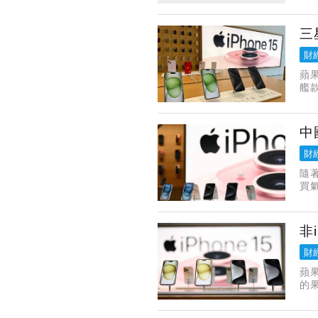
分
三
財
蘋果
艦款
銷
中
財
隨
買
熱
非
財
蘋
的
籲