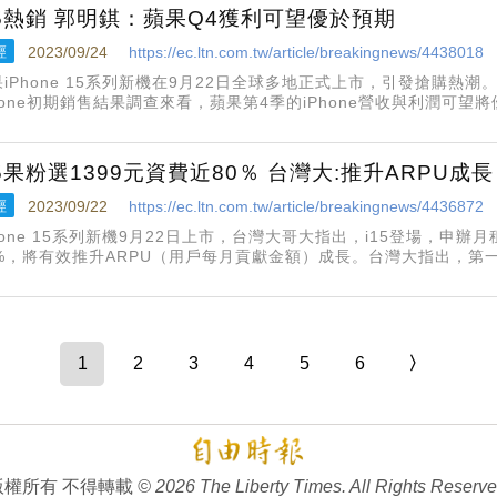
15熱銷 郭明錤：蘋果Q4獲利可望優於預期
經
2023/09/24
https://ec.ltn.com.tw/article/breakingnews/4438018
果iPhone 15系列新機在9月22日全球多地正式上市，引發搶購熱
Phone初期銷售結果調查來看，蘋果第4季的iPhone營收與利潤可望
X發文指出，從iPhone初期銷售結果調查來看，蘋果今年第4季的iP
15果粉選1399元資費近80％ 台灣大:推升ARPU成長
經
2023/09/22
https://ec.ltn.com.tw/article/breakingnews/4436872
hone 15系列新機9月22日上市，台灣大哥大指出，i15登場，申辦
0%，將有效推升ARPU（用戶每月貢獻金額）成長。台灣大指出，第一批i
hone 14多，不過，iPhone 15 Pro Max到貨很少，預估前2個月都
1
2
3
4
5
6
〉
版權所有 不得轉載
© 2026 The Liberty Times. All Rights Reserve