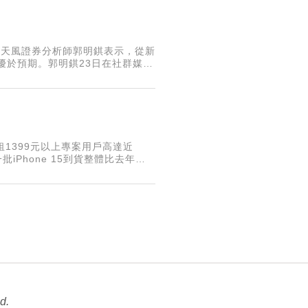
潮。天風證券分析師郭明錤表示，從新
將優於預期。郭明錤23日在社群媒體
hone營收與利潤
月租1399元以上專案用戶高達近
Phone 15到貨整體比去年
還是會
d.