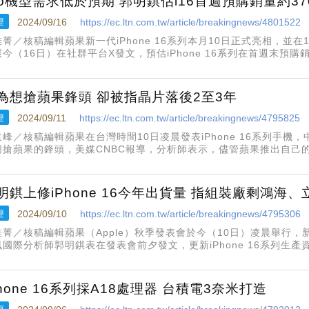
ro機型需求低於預期 郭明錤估i16首週預購銷量約37
經
2024/09/16
https://ec.ltn.com.tw/article/breakingnews/4801522
佳菁／核稿編輯蘋果新一代iPhone 16系列本月10日正式亮相，並
今（16日）在社群平台X發文，預估iPhone 16系列在首週末預購銷
認為iPhone 16系列首週預購銷售量之所以大幅減少，主要是因為Pr
為想搶蘋果鋒頭 卻被指晶片落後2至3年
經
2024/09/11
https://ec.ltn.com.tw/article/breakingnews/4795825
孟峰／核稿編輯蘋果在台灣時間10日凌晨發表iPhone 16系列手
圖搶蘋果的鋒頭，美媒CNBC報導，分析師表示，儘管蘋果推出自己
，並未獲得新突破。Oppenheimer & Co.新興技術高級分析師馬丁楊M
明錤上修iPhone 16今年出貨量 指組裝廠剩鴻海、
經
2024/09/10
https://ec.ltn.com.tw/article/breakingnews/4795306
菁／核稿編輯蘋果（Apple）秋季發表會於今（10日）凌晨舉行，新一
國際分析師郭明錤表在發表會前夕發文，更新iPhone 16系列生產資料
貨量，並透露現在iPhone EMS只剩鴻海（2317）跟立訊。
Phone 16系列採A18處理器 台積電3奈米打造