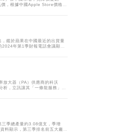
根據中國Apple Store價格顯
2萬1287元），較
出，鑑於蘋果在中國最近的出貨量
2024年第1季財報電話會議顯
師認為，華為的捲土重來引發了一系
率放大器（PA）供應商的科沃
界分析，立訊讓其「一條龍服務」再
給交易所的文件顯示，立訊精密將
三季總產量約3.08億支，季增
rce資料顯示，第三季排名前五大廠商