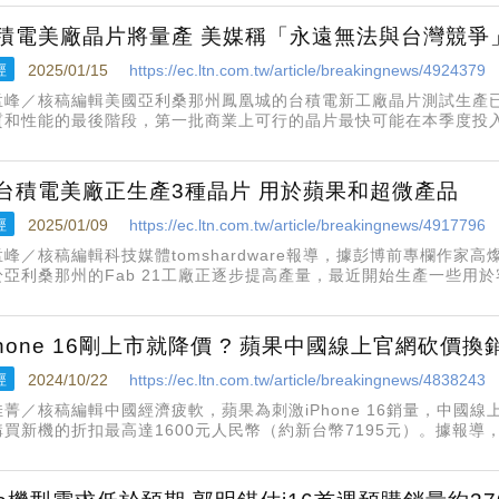
儉人士
積電美廠晶片將量產 美媒稱「永遠無法與台灣競爭
經
2025/01/15
https://ec.ltn.com.tw/article/breakingnews/4924379
孟峰／核稿編輯美國亞利桑那州鳳凰城的台積電新工廠晶片測試生產
質和性能的最後階段，第一批商業上可行的晶片最快可能在本季度投
完成。對此，美國科技媒體Appleindider指出，台積電亞利桑那
法與台灣競
台積電美廠正生產3種晶片 用於蘋果和超微產品
經
2025/01/09
https://ec.ltn.com.tw/article/breakingnews/4917796
峰／核稿編輯科技媒體tomshardware報導，據彭博前專欄作家高燦鳴
於亞利桑那州的Fab 21工廠正逐步提高產量，最近開始生產一些用於客戶
000系列處理器，以及用於智慧手錶的蘋果S9系統級封裝（SiP）的部
Phone 16剛上市就降價 ? 蘋果中國線上官網砍價換
經
2024/10/22
https://ec.ltn.com.tw/article/breakingnews/4838243
佳菁／核稿編輯中國經濟疲軟，蘋果為刺激iPhone 16銷量，中國
買新機的折扣最高達1600元人民幣（約新台幣7195元）。據報導，蘋
月就出現「新機全系降價情況，幾乎從未有過」。