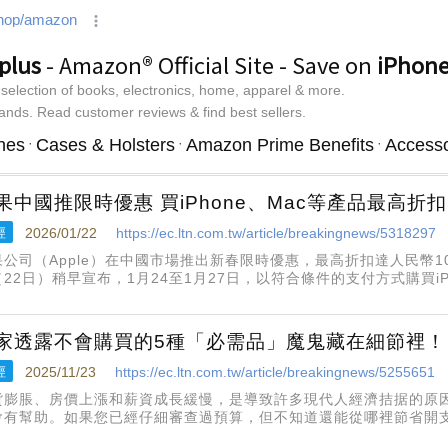
果中國推限時優惠 買iPhone、Mac等產品最高折扣
經
2026/01/22
https://ec.ltn.com.tw/article/breakingnews/5318297
果公司（Apple）在中國市場推出新春限時優惠，最高折扣達人民幣10
（22日）稍早宣布，1月24至1月27日，以符合條件的支付方式購買iP
例如購買iPhone 16或iPhone 16 Plus可立省300人民幣（約新台
家透露不會購買的5種「必需品」魔鬼藏在細節裡！
經
2025/11/23
https://ec.ltn.com.tw/article/breakingnews/5255651
貨膨脹、房價上漲和薪資成長緩慢，是導致許多現代人經濟拮据的原
會有幫助。如果您已經仔細審查過預算，但不知道還能從哪裡節省開
5種「必需品」。生活專家奧斯汀威廉斯（Austin Williams）