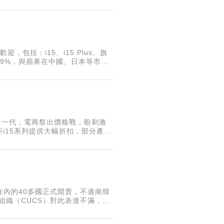
迎，包括：i15、i15 Plus、旗
1.9%，與蘋果在中國、日本等市場
如前一代，電商祭出價格戰，盼刺激
i15系列提供大幅折扣，部分產品
逾12%。
灣在內的40多國正式開賣，不過南韓
組織（CUCS）對此表達不滿，呼