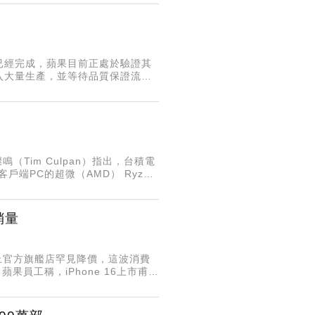
」
已經完成，蘋果目前正處於驗證其
入大量生產，並等待品質保證流程
州晶片工廠即將獲得蘋果批准，但永遠
（Tim Culpan）指出，台積電
端PC的超微（AMD） Ryzen
分組件。​
銷量
線上官方旗艦店罕見降價，這波消費
果員工稱，iPhone 16上市甫1