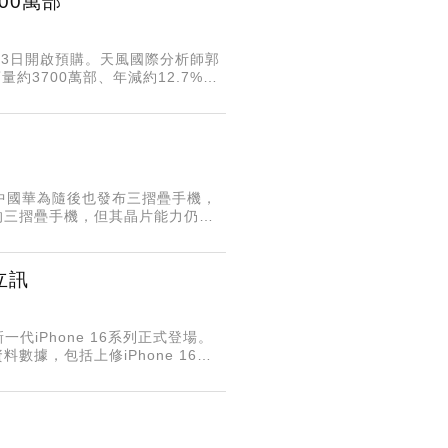
00萬部
在13日開啟預購。天風國際分析師郭
量約3700萬部、年減約12.7%，
o機型需求低於
機，中國華為隨後也發布三摺疊手機，
的三摺疊手機，但其晶片能力仍是
artin Yang週
立訊
代iPhone 16系列正式登場。
數據，包括上修iPhone 16今