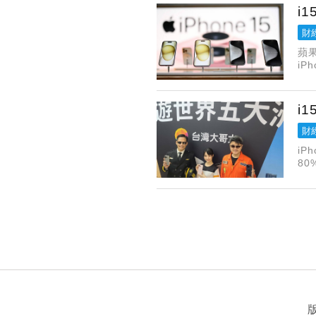
i
財
蘋
i
平台
i
財
iP
8
iP