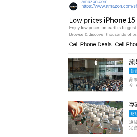
蘋
財
蘋
今
價，
專
財
通
定
買的