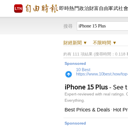
即時
熱門
政治
財富自由
軍武
社
搜尋
財經
新聞 ▼
不限時間
▼
約有 111 項結果 (搜尋時間：0.118 