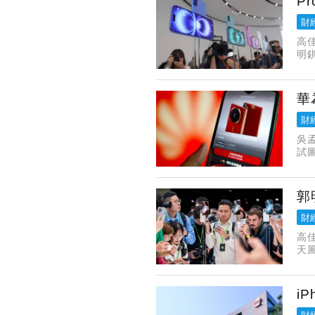
P
財
高
明錤
並
華
財
吳
試
弱點
郭
財
高佳
天風
年出
i