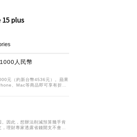
1000人民幣
00元（約新台幣4536元）。蘋果
hone、Mac等商品即可享有折
幣13
因。因此，想辦法削減預算幾乎肯
支，理財專家透露省錢開支不會購
討論一些通常被認為是「必需品」、但