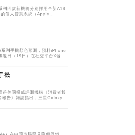
 16系列四款新機將分別採用全新A18
e的個人智慧系統（Apple
系列手機顏色預測，預料iPhone
錤週日（19日）在社交平台X發文
型手機
tra獲得美國權威評測機構《消費者報
者報告》雜誌指出，三星Galaxy
人的是其
le）在中國市場罕見降價促銷