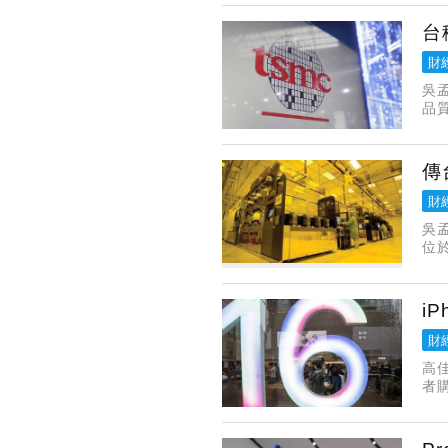
節
台
財
吳
品
的
無
傳
財
吳孟
位
9
i
財
高
者購
個