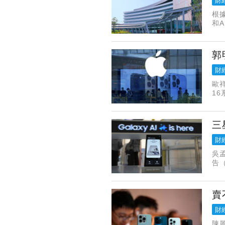
財
根據
和A
In
郭
財
歐
1
指出
三
財
吳孟
告（
S
賣
財
陳