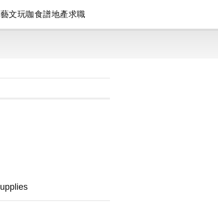
論
藝文
玩咖
食譜
地產
求職