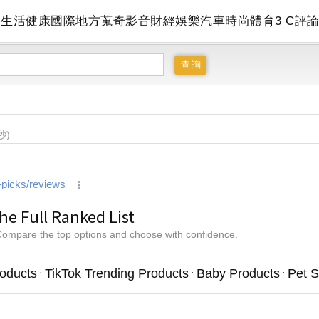
會
生活
健康
國際
地方
蒐奇
影音
財經
娛樂
汽車
時尚
體育
3 C
評
秒)