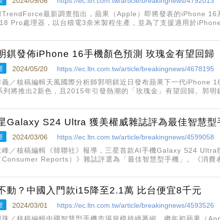
經
2024/09/06
https://ec.ltn.com.tw/article/breakingnews/4792013
TrendForce最新調查指出，蘋果（Apple）即將發表的iPhone
18 Pro處理器，以台積電3奈米製程生產，並為了支援適用於iPhon
telligence），將DRAM全面升級；預估下半年出貨總量將落在8670
明錤發佈iPhone 16手機顏色預測 玫瑰金有望回歸
經
2024/05/20
https://ec.ltn.com.tw/article/breakingnews/4678195
祥義／核稿編輯天風國際分析師郭明錤近日發布蘋果下一代iPhone 16
6系列將推出2新色，且2015年引發熱潮的「玫瑰金」有望回歸。郭明
，iPhone 16 Pro和 iPhone 16 Pro Max將有黑色、白色（或銀色
星Galaxy S24 Ultra 獲美權威雜誌評為最佳智慧
經
2024/03/06
https://ec.ltn.com.tw/article/breakingnews/4599058
峰／核稿編輯《韓聯社》報導，三星首款AI手機Galaxy S24 Ul
Consumer Reports）》雜誌評選為「最佳智慧型手機」。《消費
24 Ultra配備的顯示器、相機、處理器等配件整體優良，當中最吸引
不動？中國入門款i15降至2.1萬 比台便宜8千元
經
2024/03/01
https://ec.ltn.com.tw/article/breakingnews/4593526
麗珠／核稿編輯中國智慧型手機市場規模持續萎縮，繼年初蘋果（App