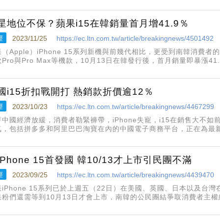
別為三星、蘋果、小米、OPPO、傳音。
星地位不保？蘋果i15在韓銷量首月增41.9％
經
2023/11/25
https://ec.ltn.com.tw/article/breakingnews/4501492
（Apple）iPhone 15系列新機與前幾代相比，更受到南韓消費者的歡
Pro與Pro Max等機款，10月13日在韓發行後，首月銷量即暴漲4
量放緩呈現對比。
國i15折扣戰開打 熱銷款折價逾12％
經
2023/10/23
https://ec.ltn.com.tw/article/breakingnews/4467299
著中國經濟放緩，消費者勒緊褲帶，iPhone失寵，i15在銷售大不
氣，包括拼多多和阿里巴巴淘寶在內的中國電子商務平台，正在為最新
銷型號最多比零售價低901元人民幣（約新台幣3982元），折價幅度
iPhone 15首發國 韓10/13才上市引民團不滿
經
2023/09/25
https://ec.ltn.com.tw/article/breakingnews/4439470
果iPhone 15系列已於上週五（22日）在美國、英國、日本以及台
果粉們還需等到10月13日才會上市，南韓的公民團結爭取消費者主權
蘋果重視南韓消費者、要求將南韓列入主要首發國家之一。