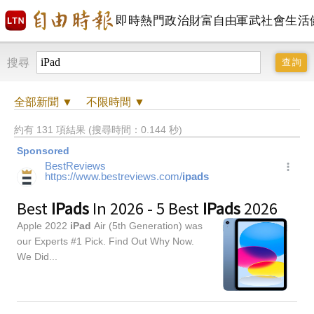
即時
熱門
政治
財富自由
軍武
社會
生活
搜尋
全部
新聞 ▼
不限時間
▼
約有 131 項結果 (搜尋時間：0.144 秒)