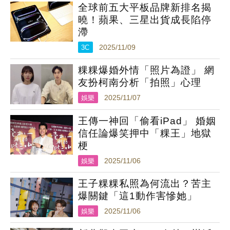
全球前五大平板品牌新排名揭
曉！蘋果、三星出貨成長陷停
滯
3C
2025/11/09
粿粿爆婚外情「照片為證」 網
友扮柯南分析「拍照」心理
娛樂
2025/11/07
王傳一神回「偷看iPad」 婚姻
信任論爆笑押中「粿王」地獄
梗
娛樂
2025/11/06
王子粿粿私照為何流出？苦主
爆關鍵「這1動作害慘她」
娛樂
2025/11/06