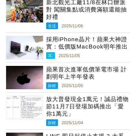
新北觀光工廠11/8在林口辦派
對 闖關集點或消費滿額還能抽
好禮
生活
2025/11/06
採用iPhone晶片！蘋果大神證
實：低價版MacBook明年推出
3C
2025/11/05
蘋果首次進軍低價筆電市場 計
劃明年上半年發表
財經
2025/11/05
放大普發現金1萬元！誠品禮物
節11月7日登場加碼推出「愛
你1萬元」
財經
2025/11/04