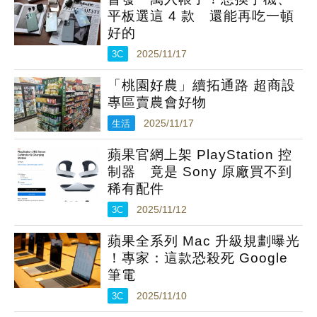
平板選這 4 款 還能再吃一頓
好的
3C
2025/11/17
「桃園好農」續拓通路 超商設
專區賣農會好物
生活
2025/11/17
蘋果官網上架 PlayStation 控
制器 竟是 Sony 原廠買不到
稀有配件
3C
2025/11/12
蘋果全系列 Mac 升級規劃曝光
！專家：這款恐殺死 Google
筆電
3C
2025/11/10