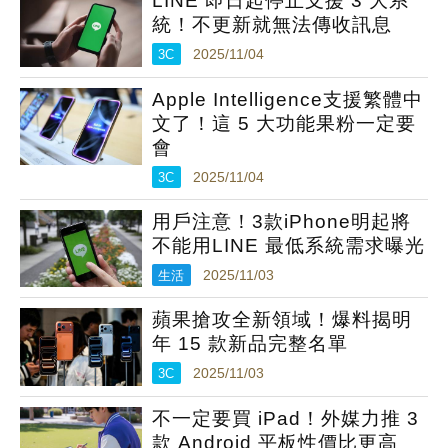
LINE 即日起停止支援 3 大系
統！不更新就無法傳收訊息
3C
2025/11/04
Apple Intelligence支援繁體中
文了！這 5 大功能果粉一定要
會
3C
2025/11/04
用戶注意！3款iPhone明起將
不能用LINE 最低系統需求曝光
生活
2025/11/03
蘋果搶攻全新領域！爆料揭明
年 15 款新品完整名單
3C
2025/11/03
不一定要買 iPad！外媒力推 3
款 Android 平板性價比更高