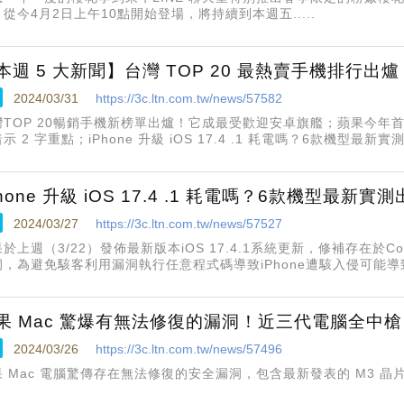
從今4月2日上午10點開始登場，將持續到本週五.....
本週 5 大新聞】台灣 TOP 20 最熱賣手機排行出
2024/03/31
https://3c.ltn.com.tw/news/57582
灣TOP 20暢銷手機新榜單出爐！它成最受歡迎安卓旗艦；蘋果今年首
示 2 字重點；iPhone 升級 iOS 17.4 .1 耗電嗎？6款機型最新
xel 9 旗艦手機有 3 款機型能選；下月電費喊漲！專家列 10 大
。
Phone 升級 iOS 17.4 .1 耗電嗎？6款機型最新
2024/03/27
https://3c.ltn.com.tw/news/57527
於上週（3/22）發佈最新版本iOS 17.4.1系統更新，修補存在於Cor
洞，為避免駭客利用漏洞執行任意程式碼導致iPhone遭駭入侵可能
必盡速更新......
果 Mac 驚爆有無法修復的漏洞！近三代電腦全中槍
2024/03/26
https://3c.ltn.com.tw/news/57496
果 Mac 電腦驚傳存在無法修復的安全漏洞，包含最新發表的 M3 