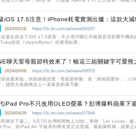
5 月起結束支援這些舊 Windows 更新；小心 Google 悄悄透過手
次看
級iOS 17.5注意！iPhone耗電實測出爐：這款大減
2024/05/16
https://3c.ltn.com.tw/news/58187
果在最近推送了iOS 17.5更新，不少用戶關心升級後是否影響手機
uTube頻道《iAppleBytes》的實測結果。
INE聊天室母親節特效來了！輸這三組關鍵字可愛熊
2024/05/08
https://3c.ltn.com.tw/news/58079
親節就要來臨，快跟媽媽說聲「母親節快樂」或「媽媽我愛你」，LI
字，讓熊大為媽媽送上一束最美的康乃馨。
代iPad Pro不只改用OLED螢幕？彭博爆料蘋果
2024/04/29
https://3c.ltn.com.tw/news/57948
果即將於下週二、5月7日台灣時間晚上10點，舉辦「Let Loose
ad Pro、與iPad Air 平板系列將有望正式登場。最新爆料稱，蘋
M4自研晶片......