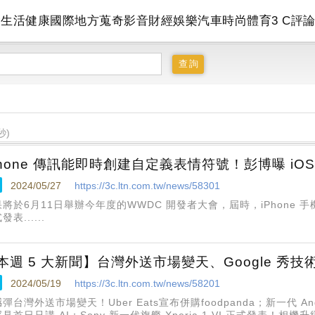
會
生活
健康
國際
地方
蒐奇
影音
財經
娛樂
汽車
時尚
體育
3 C
評
秒)
Phone 傳訊能即時創建自定義表情符號！彭博曝 iOS 
2024/05/27
https://3c.ltn.com.tw/news/58301
將於6月11日舉辦今年度的WWDC 開發者大會，屆時，iPhone 手
發表......
本週 5 大新聞】台灣外送市場變天、Google 秀技術回
2024/05/19
https://3c.ltn.com.tw/news/58201
彈台灣外送市場變天！Uber Eats宣布併購foodpanda；新一代 Andro
見首日只講 AI；Sony 新一代旗艦 Xperia 1 VI 正式發表！相