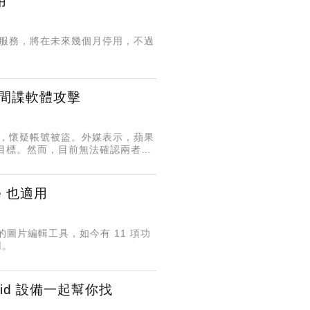
用
 VPN服務，將在未來幾個月停用，不過
兵間諜軟體攻擊
D驗證，懷疑帳號被盜。外媒表示，蘋果
目標。然而，目前無法確認兩者是
ne 也適用
來限定的圖片編輯工具，如今有 11 項功
用。
oid 設備一起幫你找