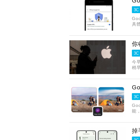
G
3C
Go
具
你
3C
今早
稍
否
G
3C
Go
能，
掉