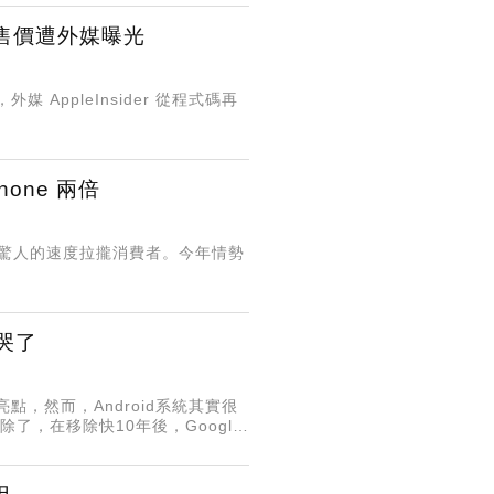
售價遭外媒曝光
，外媒 AppleInsider 從程式碼再
one 兩倍
 卻以驚人的速度拉攏消費者。今年情勢
卻哭了
點，然而，Android系統其實很
p中刪除了，在移除快10年後，Google