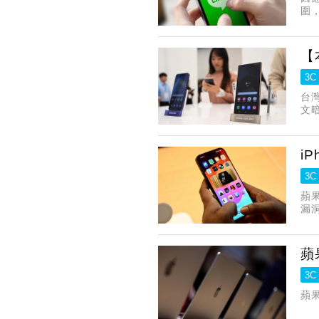
圍，
【
3C
台
文暗
Pi
名
i
3C
蘋果
漏
戶務
蘋
3C
蘋