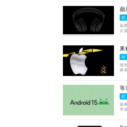
蘋
3C
蘋果
次
果
3C
僅管
將有
等
3C
蘋
早就
終