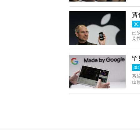
賈
3C
已
見
uc
罕
3C
系統
延長
年的