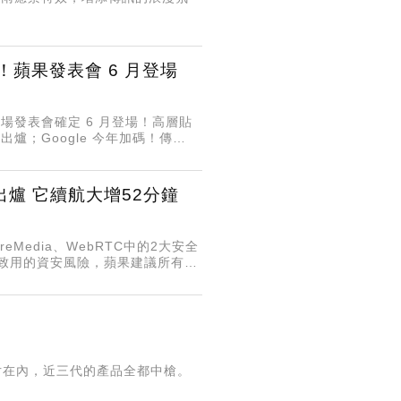
爐！蘋果發表會 6 月登場
場發表會確定 6 月登場！高層貼
實測出爐；Google 今年加碼！傳
吃電怪獸排行榜 冬夏霸主佔據一二
實測出爐 它續航大增52分鐘
eMedia、WebRTC中的2大安全
導致用的資安風險，蘋果建議所有用
晶片在內，近三代的產品全都中槍。