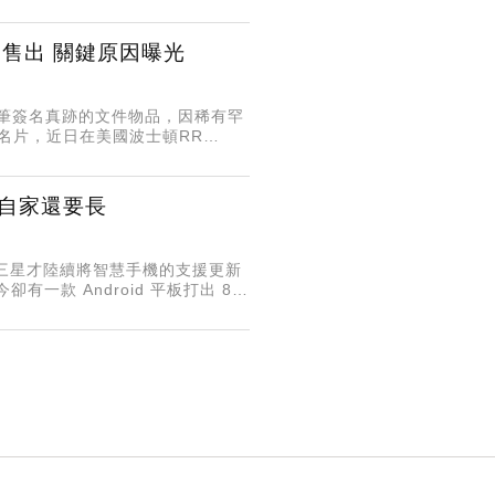
售出 關鍵原因曝光
他親筆簽名真跡的文件物品，因稀有罕
名片，近日在美國波士頓RR
出......
e 自家還要長
le、三星才陸續將智慧手機的支援更新
一款 Android 平板打出 8