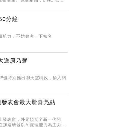
機在錄音！安卓、iPhone 關閉方法
50分鐘
的續航力，不妨參考一下知名
大送康乃馨
NE也特別推出聊天室特效，輸入關
下週發表會最大驚喜亮點
」線上發表會，外界預期全新一代的
果正在加速研發以AI處理能力為主力重