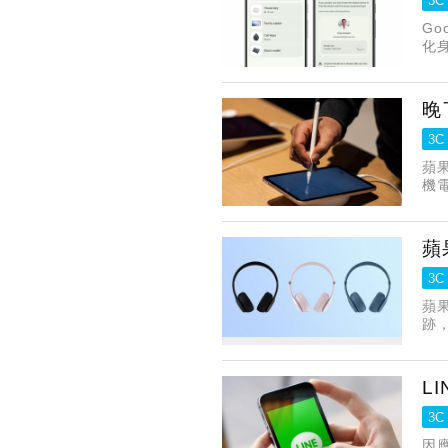
3C
Go
化
晚
3C
蘋果
機
蘋
3C
蘋果
跡
完
L
3C
因