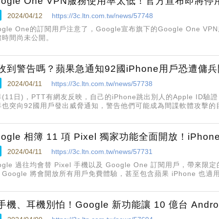
oogle One VPN服務使用率太低！官方宣布即將停
2024/04/12
https://3c.ltn.com.tw/news/57748
ogle One的訂閱用戶注意了，Google宣布旗下的Google One
體時間尚未公開。
收到警告嗎？蘋果急通知92國iPhone用戶恐遭傭
2024/04/11
https://3c.ltn.com.tw/news/57738
(11日)，PTT有網友反映，自己的iPhone跳出別人的Apple I
早也突向92國用戶發出威脅通知，警告他們可能成為間諜軟體攻擊的
有所關聯。
oogle 相簿 11 項 Pixel 獨家功能全面開放！iPho
2024/04/11
https://3c.ltn.com.tw/news/57731
ogle 過往均會替 Pixel 手機以及 Google One 訂閱用戶，帶
Google 將會開放所有用戶免費體驗，甚至包含蘋果 iPhone 也適
手機、耳機別怕！Google 新功能讓 10 億台 Andr