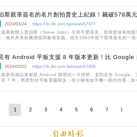
伯斯親筆簽名的名片創拍賣史上紀錄！飆破578萬元
2024/03/24
https://3c.ltn.com.tw/news/57477
故蘋果創辦人賈伯斯（Steve Jobs）生前不愛簽名，使得曾保有
性，格外具有收藏價值與象徵意義。他在1983年留下親筆簽名的一張
tion拍賣行，以高達18萬1,183美元（約合台幣578.9萬元）的成交價格售
見有 Android 平板支援 8 年版本更新！比 Googl
2024/03/22
https://3c.ltn.com.tw/news/57455
更新長期以來都是 Android 陣營的一大弱勢，直到近年 Goog
至 7 年，然而對於平板電腦來說，很少擁有如手機一樣的待遇，如今卻有
更新保障，比 Google 旗下的 Pixel 平板還要久。
1
2
3
4
5
6
7
〉