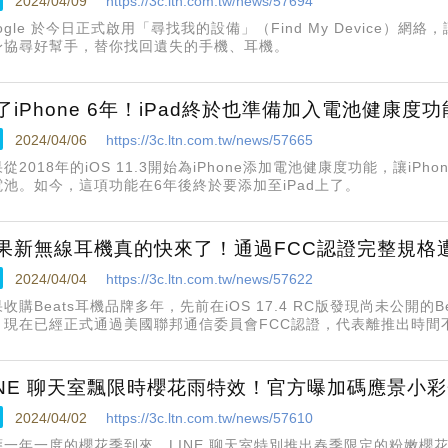
2024/04/09
https://3c.ltn.com.tw/news/57694
ogle 於今日正式啟用「尋找我的設備」（Find My Device）網絡，讓
身協尋好幫手，替你找回遺失的手機、耳機。
了iPhone 6年！iPad終於也準備加入電池健康度功
2024/04/06
https://3c.ltn.com.tw/news/57665
從2018年的iOS 11.3開始為iPhone添加電池健康度功能，讓i
電池。如今，這項功能在6年後終於要添加至iPad上了。
果新無線耳機真的快來了！通過FCC認證完整規格
2024/04/04
https://3c.ltn.com.tw/news/57622
收購Beats耳機品牌多年，先前在iOS 17.4 RC版發現尚未公開的Be
，現在已經正式通過美國聯邦通信委員會FCC認證，代表離推出時間
整規格
INE 聊天室飄限時櫻花雨特效！官方曝加碼應景小
2024/04/02
https://3c.ltn.com.tw/news/57610
應一年一度的櫻花季到來，LINE 聊天室特別推出春季限定的粉嫩櫻