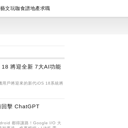
論
藝文
玩咖
食譜
地產
求職
18 將迎全新 7大AI功能
機用戶將迎來的新代iOS 18系統將
擊 ChatGPT
id 都得讓路！Google I/O 大
機升級拍更遠、也更精細；LINE 電腦