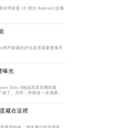
全球超過 10 億台 Android 設備
能
Phone用戶能藉此評估是否需要更換手
遭曝光
ats Solo 4無線耳罩耳機的蹤
不遠了。另外，外媒進一步洩露了
彩蛋藏在這裡
花雨應景特效，增添傳訊的浪漫氛