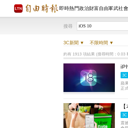
即時
熱門
政治
財富自由
軍武
社
搜尋
3C
新聞 ▼
不限時間
▼
約有 1913 項結果 (搜尋時間：0.03 
i
3C
蘋果
正式
【
3C
震撼
會罕