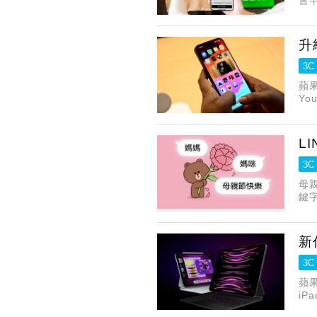
版 
一
升
3C
蘋
Yo
L
3C
母
鍵
新
3C
蘋
iP
點的