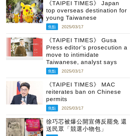
《TAIPEI TIMES》 Japan
top overseas destination for
young Taiwanese
焦點
2025/03/17
《TAIPEI TIMES》 Gusa
Press editor’s prosecution a
move to intimidate
Taiwanese, analyst says
焦點
2025/03/17
《TAIPEI TIMES》 MAC
reiterates ban on Chinese
permits
焦點
2025/03/17
徐巧芯被爆公開宣傳反罷免 還
送民眾「競選小物包」