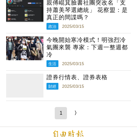
親傅崐萁臉書社團突改名「支
持蕭美琴選總統」 花察盟：是
真正的間諜嗎？
政治
2025/03/15
今晚開始寒冷模式！明強烈冷
氣團來襲 專家：下週一整週都
冷
生活
2025/03/15
證券行情表、證券表格
財經
2025/03/15
1
〉