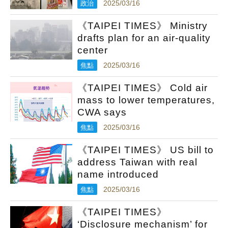
政治
2025/03/16
《TAIPEI TIMES》 Ministry
drafts plan for an air-quality
center
焦點
2025/03/16
《TAIPEI TIMES》 Cold air
mass to lower temperatures,
CWA says
焦點
2025/03/16
《TAIPEI TIMES》 US bill to
address Taiwan with real
name introduced
焦點
2025/03/16
《TAIPEI TIMES》
‘Disclosure mechanism’ for