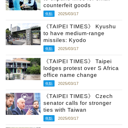
counterfeit goods
焦點
2025/03/17
《TAIPEI TIMES》 Kyushu
to have medium-range
missiles: Kyodo
焦點
2025/03/17
《TAIPEI TIMES》 Taipei
lodges protest over S Africa
office name change
焦點
2025/03/17
《TAIPEI TIMES》 Czech
senator calls for stronger
ties with Taiwan
焦點
2025/03/17