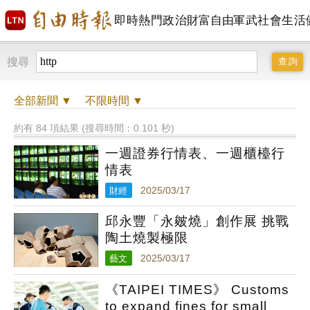
即時
熱門
政治
財富自由
軍武
社會
生活
搜尋
全部
新聞 ▼
不限時間
▼
約有 84 項結果 (搜尋時間：0.101 秒)
一週證券行情表、一週櫃檯行
情表
財經
2025/03/17
邱永豐「永皴燒」創作展 挑戰
陶土燒製極限
藝文
2025/03/17
《TAIPEI TIMES》 Customs
to expand fines for small