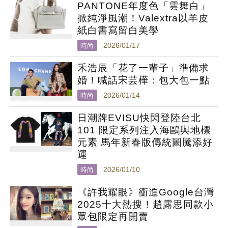
PANTONE年度色「雲舞白」
掀純淨風潮！Valextra以羊皮
紙白書寫留白美學
時尚
2026/01/17
禾浩辰「花了一輩子」準備求
婚！喊話宋芸樺：包大包一點
時尚
2026/01/14
日潮牌EVISU快閃登陸台北
101 限定系列注入海鷗與地標
元素 馬年新春版傳統圖騰添好
運
時尚
2026/01/10
《許我耀眼》衝進Google台灣
2025十大熱搜！趙露思同款小
眾包限定再開賣