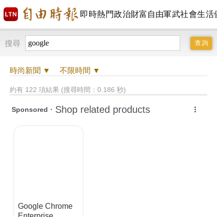
即時
熱門
政治
財富自由
軍武
社會
生活
搜尋
時尚
新聞 ▼
不限時間
▼
約有 122 項結果 (搜尋時間：0.186 秒)