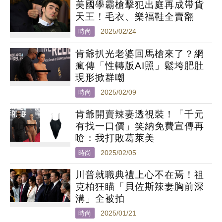
美國學霸槍擊犯出庭再成帶貨
天王！毛衣、樂福鞋全賣翻
時尚
2025/02/24
肯爺扒光老婆回馬槍來了？網
瘋傳「性轉版AI照」鬆垮肥肚
現形掀群嘲
時尚
2025/02/09
肯爺開賣辣妻透視裝！「千元
有找一口價」笑納免費宣傳再
嗆：我打敗葛萊美
時尚
2025/02/05
川普就職典禮上心不在焉！祖
克柏狂瞄「貝佐斯辣妻胸前深
溝」全被拍
時尚
2025/01/21