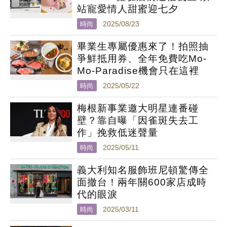
站寵愛情人甜蜜迎七夕
時尚
2025/08/23
畢業生專屬優惠來了！拍照抽
爭鮮抵用券、全年免費吃Mo-
Mo-Paradise機會只在這裡
時尚
2025/05/22
梅根新事業邀大明星連番碰
壁？靠自曝「因雀斑失去工
作」挽救低迷聲量
時尚
2025/05/11
義大利知名服飾班尼頓驚傳全
面撤台！兩年關600家店成時
代的眼淚
時尚
2025/03/11