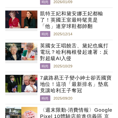
時尚
2026/01/09
凱特王妃和黛安娜王妃都輸
了！英國王室最時髦竟是
「他」連穿球鞋都帥翻
時尚
2025/12/14
英國女王唱饒舌、黛妃也瘋打
電玩？哈利梅根發起連署：反
對超級AI入侵
時尚
2025/10/29
7歲路易王子變小紳士卻丟國寶
地位！這項「最新排名」墊底
竟讓哈利王子奪冠
時尚
2025/09/20
〈週末限動‧消費情報〉Google
Pixel 10體驗店前進信義區 京