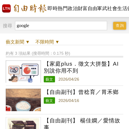
即時
熱門
政治
財富自由
軍武
社會
生活
搜尋
藝文
新聞 ▼
不限時間
▼
約有 3 項結果 (搜尋時間：0.175 秒)
【家庭plus．徵文大拼盤】AI
別說你用不到
藝文
2026/04/26
【自由副刊】曾稔育／胃禾鄉
藝文
2026/04/16
【自由副刊】 楊佳嫻／愛情故
事