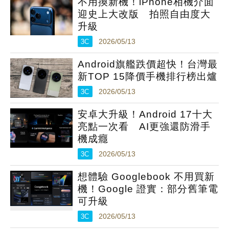
不用換新機！iPhone相機介面
迎史上大改版 拍照自由度大
升級
3C
2026/05/13
Android旗艦跌價超快！台灣最
新TOP 15降價手機排行榜出爐
3C
2026/05/13
安卓大升級！Android 17十大
亮點一次看 AI更強還防滑手
機成癮
3C
2026/05/13
想體驗 Googlebook 不用買新
機！Google 證實：部分舊筆電
可升級
3C
2026/05/13