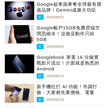
Google超車蘋果奪全球最有價
值品牌！Gemini成最大功臣
3C
2026/05/15
Google帳戶15GB免費雲端空
間恐縮水！沒做這動作只給
5GB
3C
2026/05/15
Googlebook 筆電 16 分鐘實
戰影片流出！介面就是熟悉的
Android
3C
2026/05/14
新手機狂打 AI 功能！市調打
臉：大家都先看價格、電量
3C
2026/05/14