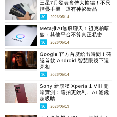
三星7月發表會傳大擴編！不只
摺疊手機 還有神祕新品
3C
2026/05/14
Meta推AI無痕聊天！祖克柏暗
酸：其他平台不算真正私密
3C
2026/05/14
Google 官方首度給出時間！確
認首款 Android 智慧眼鏡下週
亮相
3C
2026/05/14
Sony 新旗艦 Xperia 1 VIII 開
箱實測：遠拍更銳利、AI 濾鏡
超吸睛
3C
2026/05/13