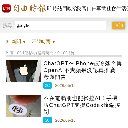
即時
熱門
政治
財富自由
軍武
社會
生活
搜尋
3C
新聞 ▼
不限時間
▼
約有 106 項結果 (搜尋時間：0.169 秒)
ChatGPT在iPhone被冷落？傳
OpenAI不爽蘋果沒認真推廣
考慮開告
3C
2026/05/15
不在電腦前也能操控AI！手機
版ChatGPT支援Codex遠端控
制
3C
2026/05/15