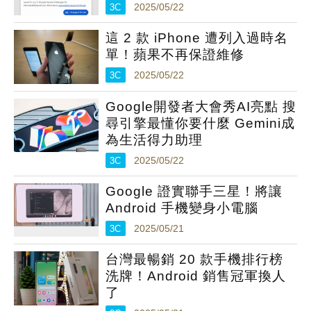
3C
2025/05/22
這 2 款 iPhone 遭列入過時名
單！蘋果不再保證維修
3C
2025/05/22
Google開發者大會秀AI亮點 搜
尋引擎最懂你要什麼 Gemini成
為生活得力助理
3C
2025/05/22
Google 證實聯手三星！將讓
Android 手機變身小電腦
3C
2025/05/21
台灣最暢銷 20 款手機排行榜
洗牌！Android 銷售冠軍換人
了