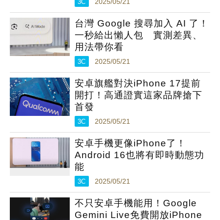
3C
2025/05/21
台灣 Google 搜尋加入 AI 了！
一秒給出懶人包 實測差異、
用法帶你看
3C
2025/05/21
安卓旗艦對決iPhone 17提前
開打！高通證實這家品牌搶下
首發
3C
2025/05/21
安卓手機更像iPhone了！
Android 16也將有即時動態功
能
3C
2025/05/21
不只安卓手機能用！Google
Gemini Live免費開放iPhone