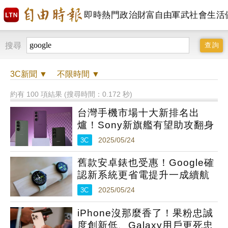
即時
熱門
政治
財富自由
軍武
社會
生活
搜尋
3C
新聞 ▼
不限時間
▼
約有 100 項結果 (搜尋時間：0.172 秒)
台灣手機市場十大新排名出
爐！Sony新旗艦有望助攻翻身
3C
2025/05/24
舊款安卓錶也受惠！Google確
認新系統更省電提升一成續航
3C
2025/05/24
iPhone沒那麼香了！果粉忠誠
度創新低、Galaxy用戶更死忠