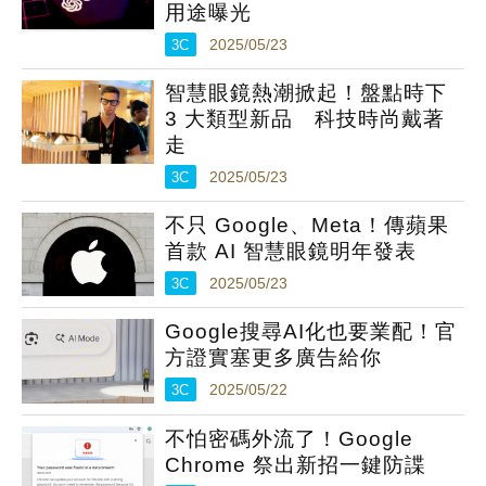
用途曝光
3C
2025/05/23
智慧眼鏡熱潮掀起！盤點時下
3 大類型新品 科技時尚戴著
走
3C
2025/05/23
不只 Google、Meta！傳蘋果
首款 AI 智慧眼鏡明年發表
3C
2025/05/23
Google搜尋AI化也要業配！官
方證實塞更多廣告給你
3C
2025/05/22
不怕密碼外流了！Google
Chrome 祭出新招一鍵防諜