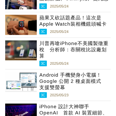
3C
2025/05/24
蘋果又砍話題產品！這次是
Apple Watch裝相機鏡頭喊卡
3C
2025/05/24
川普再嗆iPhone不美國製徵重
稅 分析師：吞關稅比設廠划
算
3C
2025/05/24
Android 手機變身小電腦！
Google 公開 2 種桌面模式
支援雙螢幕
3C
2025/05/23
iPhone 設計大神聯手
OpenAI 首款 AI 裝置細節、