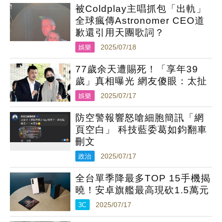
被Coldplay主唱抓包「出軌」
全球瘋傳Astronomer CEO道
歉還引用天團歌詞？
娛樂
2025/07/18
77歲余天遭賜死！「享年39
歲」真相曝光 網友傻眼：太扯
娛樂
2025/07/17
防空警報響怒嗆細胞簡訊「網
頁空白」 科技藍委葛如鈞翻車
刪文
政治
2025/07/17
全台單季降最多TOP 15手機揭
曉！安卓旗艦最高現砍1.5萬元
3C
2025/07/17