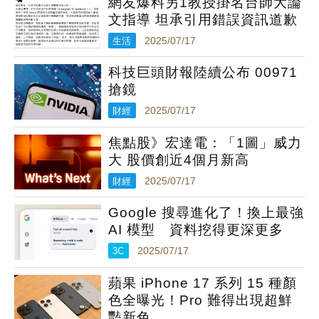
網友爆料另1教授掛名台師大論
文指導 坦承引用錯誤資訊道歉
生活
2025/07/17
科技巨頭財報陸續公布 00971
搶鏡
財經
2025/07/17
焦點股》宏達電：「1圖」威力
大 股價創近4個月新高
財經
2025/07/17
Google 搜尋進化了！換上最強
AI 模型 資料挖得更深更多
3C
2025/07/17
蘋果 iPhone 17 系列 15 種顏
色全曝光！Pro 難得出現超鮮
豔新色