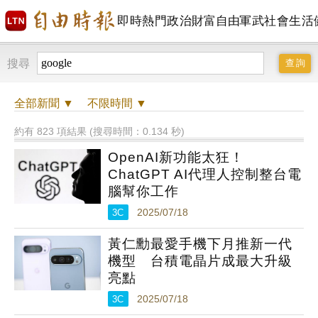
即時
熱門
政治
財富自由
軍武
社會
生活
搜尋
全部
新聞 ▼
不限時間
▼
約有 823 項結果 (搜尋時間：0.134 秒)
OpenAI新功能太狂！
ChatGPT AI代理人控制整台電
腦幫你工作
3C
2025/07/18
黃仁勳最愛手機下月推新一代
機型 台積電晶片成最大升級
亮點
3C
2025/07/18