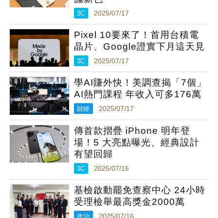
3C
2025/07/17
Pixel 10要來了！首用台積電
晶片、Google證實下月這天見
3C
2025/07/17
學AI賺外快！美調查揭「7個」
AI熱門課程 年收入可多176萬
財經
2025/07/17
傳首款摺疊 iPhone 明年登
場！5 大亮點曝光、經典設計
有望回歸
3C
2025/07/16
基檢啟動罷免查察中心 24小時
受理檢舉最高獎金2000萬
政治
2025/07/16