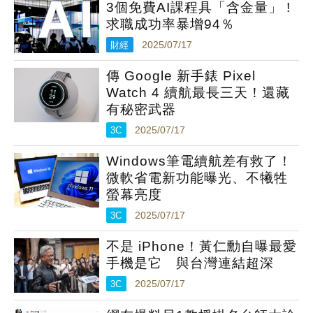
3個免費AI課程具「含金量」 !
求職成功率暴增94％
財經
2025/07/17
傳 Google 新手錶 Pixel
Watch 4 續航最長三天！還藏
有秘密武器
3C
2025/07/17
Windows筆電續航差有救了！
微軟省電新功能曝光、不犧牲
螢幕亮度
3C
2025/07/17
不是 iPhone！黃仁勳自曝最愛
手機是它 與台灣連結超深
3C
2025/07/17