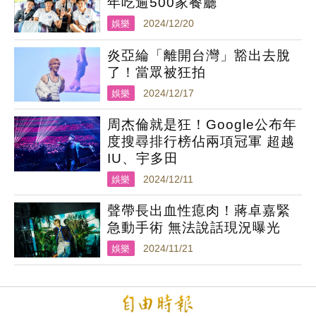
年吃逾500家餐廳
娛樂
2024/12/20
炎亞綸「離開台灣」豁出去脫
了！當眾被狂拍
娛樂
2024/12/17
周杰倫就是狂！Google公布年
度搜尋排行榜佔兩項冠軍 超越
IU、宇多田
娛樂
2024/12/11
聲帶長出血性瘜肉！蔣卓嘉緊
急動手術 無法說話現況曝光
娛樂
2024/11/21