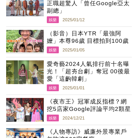
正職超驚人「曾任Google亞太
副總」
娛樂
2025/01/12
（影音）日本YTR「最強阿
嬤」本尊96歲 目標拍到100歲
娛樂
2025/01/05
愛奇藝2024人氣排行前十名曝
光！「超夯台劇」奪冠 00後最
愛「這齣韓劇」
娛樂
2025/01/01
《夜市王》冠軍成反指標？網
挖5店家Google評論平均2顆星
娛樂
2024/12/21
《人物專訪》威廉外景專業戶