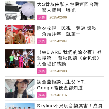
大S骨灰由私人包機運回台灣
「驚人費用」曝光
娛樂
2025/02/06
除夕收視「民視」奪冠 懷秋
「角頭拜年」飆第一
娛樂
2025/02/04
《WE ARE 我們的除夕夜》登
熱搜第一 蔡秋鳳聽《金包銀》
大合唱好感動
娛樂
2025/02/03
謝金燕拒談兒生父 YT、
Google隨便查都知道
娛樂
2025/01/16
Skyline不只玩音樂厲害！成員