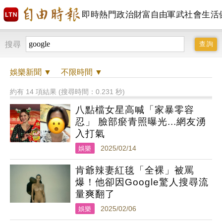
即時
熱門
政治
財富自由
軍武
社會
生活
搜尋
娛樂
新聞 ▼
不限時間
▼
約有 14 項結果 (搜尋時間：0.231 秒)
八點檔女星高喊「家暴零容
忍」 臉部瘀青照曝光...網友湧
入打氣
娛樂
2025/02/14
肯爺辣妻紅毯「全裸」被罵
爆！他卻因Google驚人搜尋流
量爽翻了
娛樂
2025/02/06