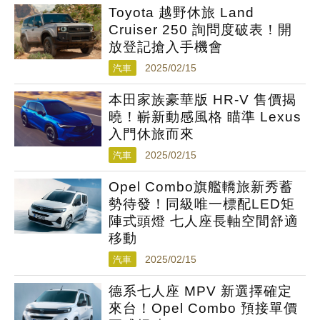
Toyota 越野休旅 Land
Cruiser 250 詢問度破表！開
放登記搶入手機會
汽車
2025/02/15
本田家族豪華版 HR-V 售價揭
曉！嶄新動感風格 瞄準 Lexus
入門休旅而來
汽車
2025/02/15
Opel Combo旗艦轎旅新秀蓄
勢待發！同級唯一標配LED矩
陣式頭燈 七人座長軸空間舒適
移動
汽車
2025/02/15
德系七人座 MPV 新選擇確定
來台！Opel Combo 預接單價