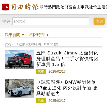
即時
熱門
政治
財富自由
軍武
社會
生活
搜尋
汽車
新聞 ▼
不限時間
▼
約有 8 項結果 (搜尋時間：0.072 秒)
五門 Suzuki Jimny 太熱銷化
身理財產品！二手水貨價格比
新車貴 1.5 倍
汽車
2025/02/17
〈試駕報導〉BMW暢銷休旅
X3全面進化 內外設計革新 更
具動感魅力
汽車
2025/02/17