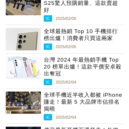
S25驚人預購銷量、這款賣超
好
3C
2025/02/05
全球最熱銷 Top 10 手機排行
榜出爐！消費者只買這兩家
3C
2025/02/05
台灣 2024 年最熱銷手機 Top
20 榜單出爐！這款平價安卓殺
出奪冠
3C
2025/02/04
全球手機近半收入都被 iPhone
賺走！最新 5 大品牌市佔排名
揭曉
3C
2025/02/04