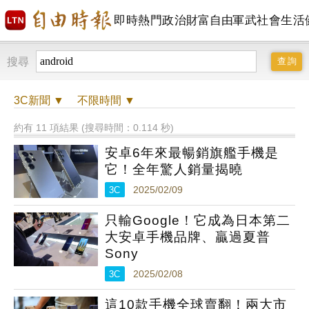
即時
熱門
政治
財富自由
軍武
社會
生活
搜尋
3C
新聞 ▼
不限時間
▼
約有 11 項結果 (搜尋時間：0.114 秒)
安卓6年來最暢銷旗艦手機是
它！全年驚人銷量揭曉
3C
2025/02/09
只輸Google！它成為日本第二
大安卓手機品牌、贏過夏普
Sony
3C
2025/02/08
這10款手機全球賣翻！兩大市