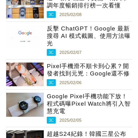
調年度暢銷排行榜一次看懂
3C
2025/02/08
反擊 ChatGPT！Google 最新
搜尋 AI 模式截圖、使用方法曝
光
3C
2025/02/07
Pixel手機滑不順卡到心累？開
發者找到元兇：Google還不修
3C
2025/02/06
Google Pixel手機功能下放！
程式碼曝Pixel Watch將引入智
慧充電
3C
2025/02/05
超越S24紀錄！韓國三星公布