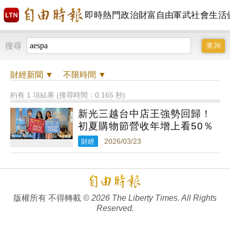
即時
熱門
政治
財富自由
軍武
社會
生活
搜尋
財經
新聞 ▼
不限時間
▼
約有 1 項結果 (搜尋時間：0.165 秒)
新光三越台中店王強勢回歸！
初夏購物節營收年增上看50％
財經
2026/03/23
版權所有 不得轉載
© 2026 The Liberty Times. All Rights
Reserved.