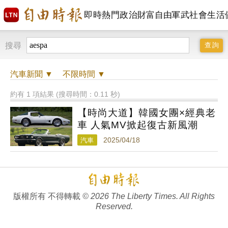
即時
熱門
政治
財富自由
軍武
社會
生活
搜尋
汽車
新聞 ▼
不限時間
▼
約有 1 項結果 (搜尋時間：0.11 秒)
【時尚大道】韓國女團×經典老
車 人氣MV掀起復古新風潮
汽車
2025/04/18
版權所有 不得轉載
© 2026 The Liberty Times. All Rights
Reserved.