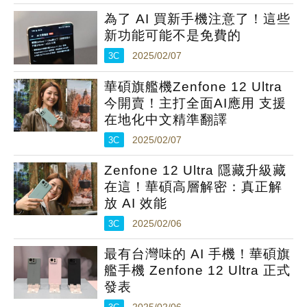
為了 AI 買新手機注意了！這些
新功能可能不是免費的
3C
2025/02/07
華碩旗艦機Zenfone 12 Ultra
今開賣！主打全面AI應用 支援
在地化中文精準翻譯
3C
2025/02/07
Zenfone 12 Ultra 隱藏升級藏
在這！華碩高層解密：真正解
放 AI 效能
3C
2025/02/06
最有台灣味的 AI 手機！華碩旗
艦手機 Zenfone 12 Ultra 正式
發表