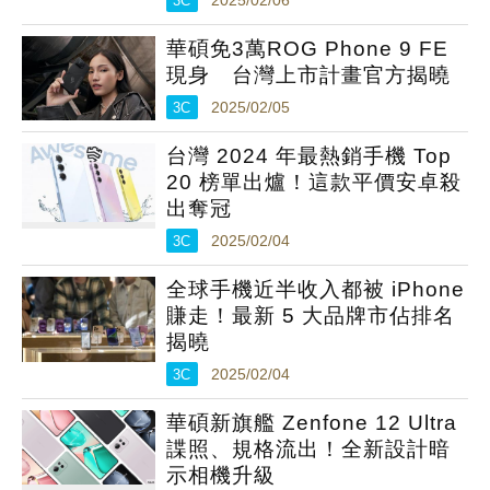
3C
2025/02/06
華碩免3萬ROG Phone 9 FE
現身 台灣上市計畫官方揭曉
3C
2025/02/05
台灣 2024 年最熱銷手機 Top
20 榜單出爐！這款平價安卓殺
出奪冠
3C
2025/02/04
全球手機近半收入都被 iPhone
賺走！最新 5 大品牌市佔排名
揭曉
3C
2025/02/04
華碩新旗艦 Zenfone 12 Ultra
諜照、規格流出！全新設計暗
示相機升級