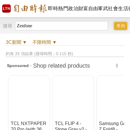
即時
熱門
政治
財富自由
軍武
社會
生活
搜尋
3C
新聞 ▼
不限時間
▼
約有 25 項結果 (搜尋時間：0.115 秒)