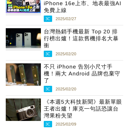
iPhone 16e上市、地表最強AI
免費上線
3C
2025/02/27
台灣熱銷手機最新 Top 20 排
行榜出爐！這款舊機排名大暴
衝
3C
2025/02/20
不只 iPhone 告別小尺寸手
機！兩大 Android 品牌也棄守
了
3C
2025/02/20
《本週5大科技新聞》最新單眼
王者出爐！庫克一句話恐讓台
灣果粉失望
3C
2025/02/09