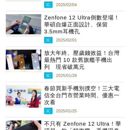
3C
2025/02/04
Zenfone 12 Ultra倒數登場！
華碩自爆正面設計、保留
3.5mm耳機孔
3C
2025/02/01
放大年終、壓歲錢效益！台灣
最熱門 10 款舊旗艦手機出
列 現省破萬元
3C
2025/01/28
春節買新手機別撲空！三大電
信全台門市營業時間、優惠一
次看
3C
2025/01/25
不只有 Zenfone 12 Ultra！華