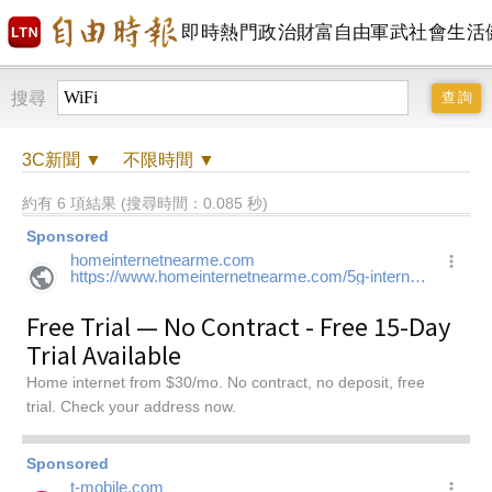
即時
熱門
政治
財富自由
軍武
社會
生活
搜尋
3C
新聞 ▼
不限時間
▼
約有 6 項結果 (搜尋時間：0.085 秒)