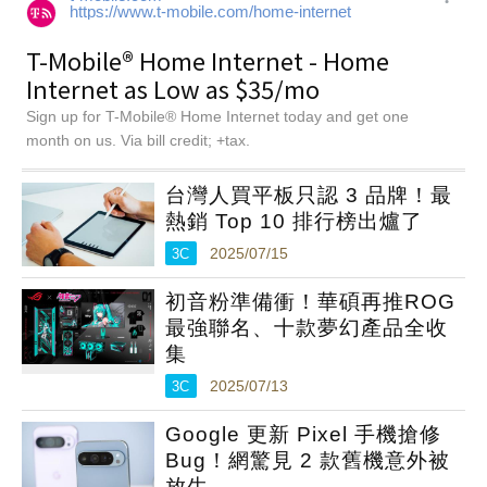
台灣人買平板只認 3 品牌！最
熱銷 Top 10 排行榜出爐了
3C
2025/07/15
初音粉準備衝！華碩再推ROG
最強聯名、十款夢幻產品全收
集
3C
2025/07/13
Google 更新 Pixel 手機搶修
Bug！網驚見 2 款舊機意外被
放生