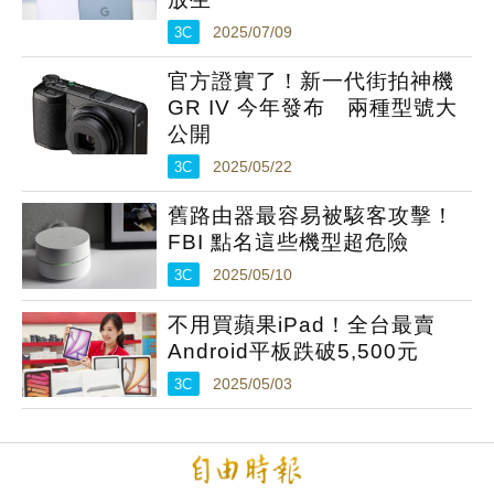
3C
2025/07/09
官方證實了！新一代街拍神機
GR IV 今年發布 兩種型號大
公開
3C
2025/05/22
舊路由器最容易被駭客攻擊！
FBI 點名這些機型超危險
3C
2025/05/10
不用買蘋果iPad！全台最賣
Android平板跌破5,500元
3C
2025/05/03