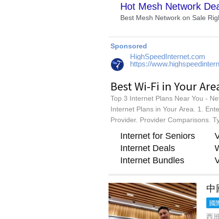
中
國
西班