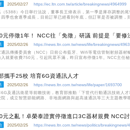
經
2025/02/27
https://ec.ltn.com.tw/article/breakingnews/4964999
磊（5388）今日舉行法說，董事長王煒表示，第一季是庫存調整的
、四季也會逐季成長，目前訂單已經看到年底，但訂單是否被調整，
確定的風險。王煒說，就亞太地區而言，台灣、越南、菲律賓都是關
說是懷璧有罪，若課
50元停徵1年！ NCC往「免徵」研議 前提是「要修
活
2025/02/26
https://news.ltn.com.tw/news/life/breakingnews/496
家通訊傳播委員會（NCC）日前公布藍牙、Wifi等電信管制射頻器
輸入就要收費750元，引起民眾不滿，昨日宣布停徵1年。NCC主任
研議，但前提是要修改相關法規，對於已繳規費民眾的退費作為，一
部攜手25校 培育6G資通訊人才
活
2025/02/26
https://news.ltn.com.tw/news/life/paper/1693700
準6G及通訊衛星等前瞻技術，教育部推動「下世代行動通訊技術人才
校院，成立智慧節能網路、非地面網路與超高速通訊等三大主題教學
，因應全球行動通訊技術發展，衛星通訊布局及經濟規模已為國際關
才，教育部推動該計畫
50元之亂！卓榮泰證實停徵進口3C器材規費 NCC
治
2025/02/25
https://news.ltn.com.tw/news/politics/breakingnews