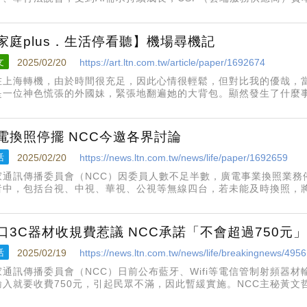
運將再創高峰，環宇-KY也表示審慎樂觀。
家庭plus．生活停看聽】機場尋機記
文
2025/02/20
https://art.ltn.com.tw/article/paper/1692674
在上海轉機，由於時間很充足，因此心情很輕鬆，但對比我的優哉，
是一位神色慌張的外國妹，緊張地翻遍她的大背包。顯然發生了什麼
嗎？」她說：「是的，我的手機掉了……」原來，她把手機放在廁所
不見手機。
電換照停擺 NCC今邀各界討論
活
2025/02/20
https://news.ltn.com.tw/news/life/paper/1692659
家通訊傳播委員會（NCC）因委員人數不足半數，廣電事業換照業務
者中，包括台視、中視、華視、公視等無線四台，若未能及時換照，將
，今日將邀請實務界、法律界專家學者提供意見，並提交諮議會討論
口3C器材收規費惹議 NCC承諾「不會超過750元」
活
2025/02/19
https://news.ltn.com.tw/news/life/breakingnews/495
家通訊傳播委員會（NCC）日前公布藍牙、Wifi等電信管制射頻器
輸入就要收費750元，引起民眾不滿，因此暫緩實施。NCC主秘黃
鑽漏洞，以持續就徵收範圍、數額、方式等進行討論，最終收費一定不