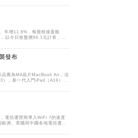
元、年增11.8%，每股稅後盈餘
準，以今日收盤價95.1元計算，現
長。去年第四季伺服器營收
突襲發布
為M4晶片MacBook Air，沒
M3），新一代入門iPad（A16）還
展，電信運營商導入WiFi 7的速度
因歐洲、美國與中國各地電信運營
年比重有望拉高至30%，有助