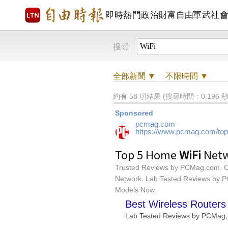
即時
熱門
政治
財富自由
軍武
社
搜尋
全部
新聞 ▼
不限時間
▼
約有 58 項結果 (搜尋時間：0.196 秒