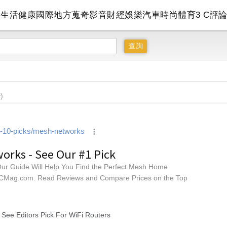
會
生活
健康
國際
地方
蒐奇
影音
財經
娛樂
汽車
時尚
體育
3 C
評
)