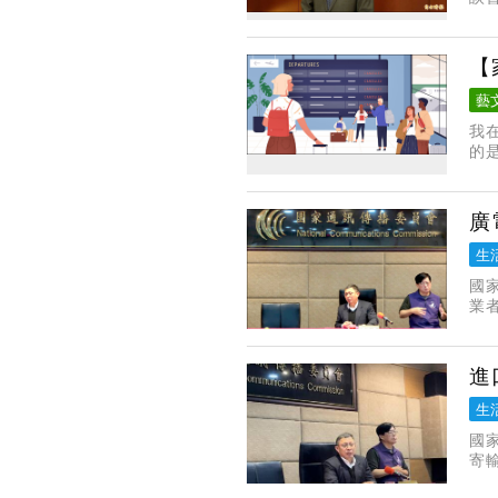
營
【
藝
我
的
麼
已
廣
生
國
業
說
進
生
國
寄
者