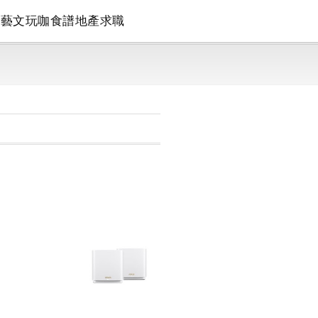
論
藝文
玩咖
食譜
地產
求職