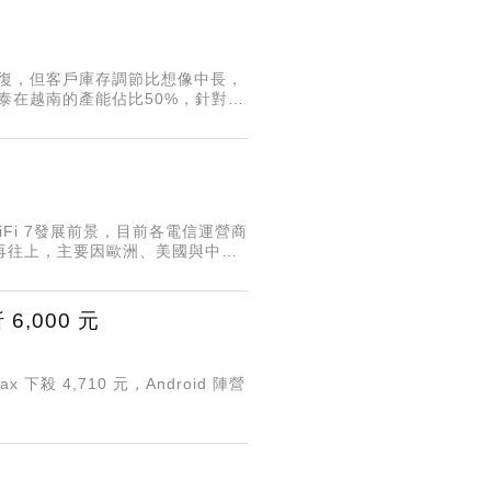
回復，但客戶庫存調節比想像中長，
泰在越南的產能佔比50%，針對川
此若轉到另個國家，該國也會出現
iFi 7發展前景，目前各電信運營商
季再往上，主要因歐洲、美國與中國
WiFi 7今年比重有望拉高
6,000 元
 下殺 4,710 元，Android 陣營