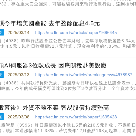
SP32，存在重大安全漏洞，可能被駭客用來執行攻擊行動，達到控
僅2歐元（約新台幣72元），被廣泛應用全球超過10億台物聯網（Io
碩今年增美國產能 去年盈餘配息4.5元
經
2025/03/14
https://ec.ltn.com.tw/article/paper/1696445
碩（4938）昨舉行法說會並公告去年財報，去年每股稅後盈餘6.34
股利4.5元，以昨日收盤價92.7元計算，現金殖利率約4.85%。和
較低，今年的成長幅度可望達到2位數至3位數百分比，全年資本支出3
碩AI伺服器3位數成長 因應關稅赴美設廠
經
2025/03/13
https://ec.ltn.com.tw/article/breakingnews/4978987
碩（4938）共同執行長鄭光志、鄧國彥今日聯袂在線上法說會表示，
期較低，今年的成長幅度可望達到2位數至3位數百分比，全年資本支出
8.86億至115.34億元），因應後續美國產線的設置需求以及其他
。
股幕後》外資不離不棄 智易股價持續墊高
經
2025/03/08
https://ec.ltn.com.tw/article/paper/1695428
通廠智易（3596）昨日股價雖以小跌1.5元的210.5元作收，不過昨
價，統計本週漲幅達11.38%，若從去年12月低點163元起算，期間
漲11%智易去年每股稅後盈餘11.28元，為連續第4年創歷史新高，