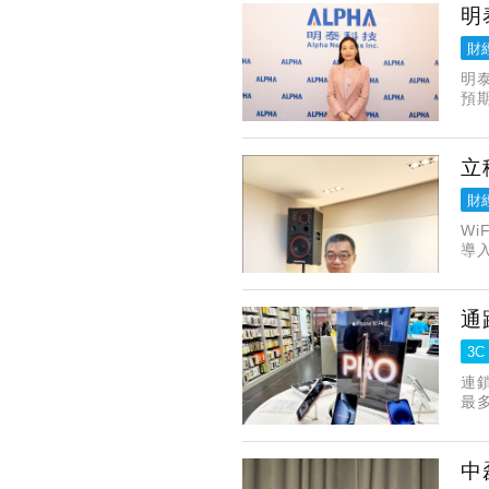
明
財
明
預
普
貿
立
財
Wi
導
各
通
3C
連鎖
最多
中