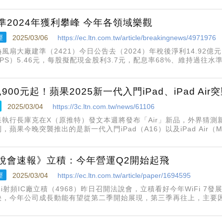
準2024年獲利攀峰 今年各領域樂觀
經
2025/03/06
https://ec.ltn.com.tw/article/breakingnews/4971976
風扇大廠建準（2421）今日公告去（2024）年稅後淨利14.92億
PS）5.46元，每股擬配現金股利3.7元，配息率68%、維持過往水
殖利率3.9%。建準近年受惠AI伺服器需求持續提升，營運也加速成
1,900元起！蘋果2025新一代入門iPad、iPad Air
2025/03/04
https://3c.ltn.com.tw/news/61106
執行長庫克在X（原推特）發文本週將發布「Air」新品，外界猜測新品應
，蘋果今晚突襲推出的是新一代入門iPad（A16）以及iPad Air（
只要11,900元起。
說會速報》立積：今年營運Q2開始起飛
經
2025/03/04
https://ec.ltn.com.tw/article/paper/1694595
Fi射頻IC廠立積（4968）昨日召開法說會，立積看好今年WiFi 7發
快，今年公司成長動能有望從第二季開始展現，第三季再往上，主要
標案、車載新品出貨帶動，全年營收年增率可望有兩位數，WiFi 7今