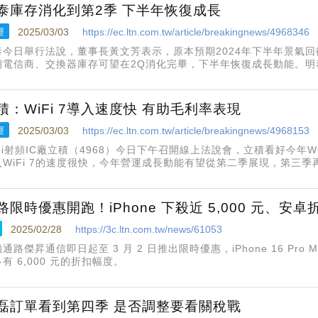
泰庫存消化到第2季 下半年恢復成長
經
2025/03/03
https://ec.ltn.com.tw/article/breakingnews/4968346
泰今日舉行法說，董事長黃文芳表示，原本預期2024年下半年景氣
期電信商、交換器庫存可望在2Q消化完畢，下半年恢復成長動能。明
關稅戰，黃文芳說，由於越南對美國是貿易逆差，市場會擔心，但因
易逆差，企業無
積：WiFi 7導入速度快 有助毛利率表現
經
2025/03/03
https://ec.ltn.com.tw/article/breakingnews/4968153
Fi射頻IC廠立積（4968）今日下午召開線上法說會，立積看好今年W
入WiFi 7的速度很快，今年營運成長動能有望從第二季展現，第三
地電信運營商標案、車載新品出貨帶動，全年營收年增率可望有兩位數，
路限時優惠開跑！iPhone 下殺近 5,000 元、安卓折 
2025/02/28
https://3c.ltn.com.tw/news/61053
通路傑昇通信即日起至 3 月 2 日推出限時優惠，iPhone 16 Pro Max
有 6,000 元的折扣幅度。
磊訂單看到第四季 是否調整要看關稅戰