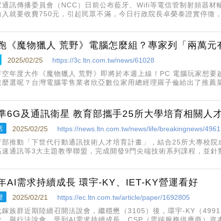
家通訊傳播委員會（NCC）日前公布藍牙、Wifi等電信管制射頻器
輸入就要收費750元，引起民眾不滿，今日行政院長卓榮泰證實停徵，
，NCC將檢討退費作為，也會就後續防弊作法進行討論。
跑《魔物獵人 荒野》電腦怎麼組？專家列「兩萬元
2025/02/25
https://3c.ltn.com.tw/news/61028
普空年度大作《魔物獵人 荒野》即將於本週上線！PC 電腦玩家想
怎麼選呢？台灣電腦零售業者欣亞數位家用總經理羅子倫給出了推薦
準6G及通訊衛星 教育部攜手25所大學培育相關人
活
2025/02/25
https://news.ltn.com.tw/news/life/breakingnews/496
育部推動「下世代行動通訊技術人才培育計畫」，結合25所大專校院
高速通訊等3大主題教學聯盟，完成開發9門尖端技術系列課程，並針對
12門前瞻數位化微課程，涵蓋太空產業、低軌衛星物聯網、6G智慧節
網路之
年AI需求持續成長 環宇-KY、IET-KY營運看好
經
2025/02/21
https://ec.ltn.com.tw/article/paper/1692805
鎵族群近期陸續召開法說會，繼穩懋（3105）後，環宇-KY（4991）
會、舉行法說會，受到AI需求持續成長，CSP（雲端服務供應商）資本