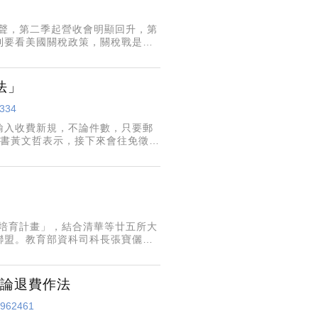
尾聲，第二季起營收會明顯回升，第
則要看美國關稅政策，關稅戰是最
稅戰的危險區，台灣因為有晶片，
法」
3334
材輸入收費新規，不論件數，只要郵
秘書黃文哲表示，接下來會往免徵方
定儘快辦理。
培育計畫」，結合清華等廿五所大
聯盟。教育部資科司科長張寶儷說
注焦點，為厚植我國前瞻通訊技術
討論退費作法
/4962461