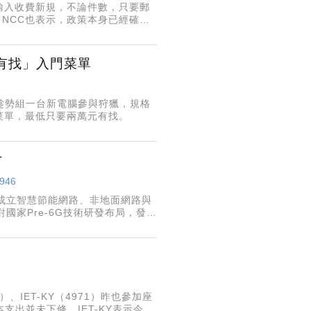
材輸入收費新規，不論件數，只要郵
NCC也表示，政策本身已經確
有找」入門菜單
要趁勢組一台新電腦參與狩獵，規格
菜單，最低只要兩萬元有找。
才
1946
成立智慧節能網路、非地面網路與
國家Pre-6G技術研發布局，發展
能技術、人工智慧於B5G／6G通
、IET-KY（4971）昨也參加座
支出並未下修，IET-KY表示今年