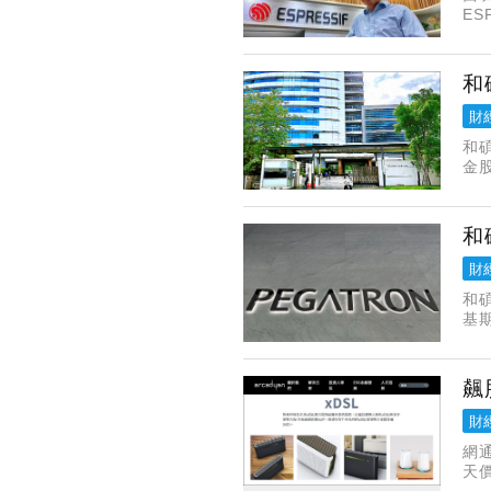
E
價
和
財
和
金
期
和
財
和
基
9
間
飆
財
網
天
勢