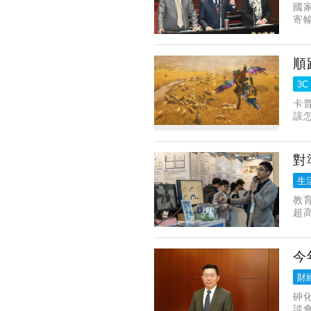
國
寄
定
順
3C
卡
該
對
生
教
超
出
訊
今
財
砷化
談