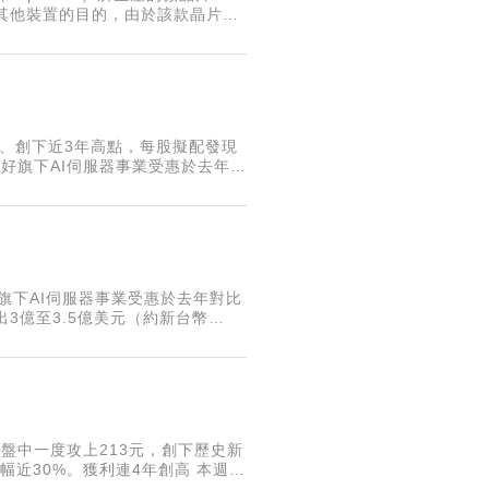
制其他裝置的目的，由於該款晶片售
T）設備。
元、創下近3年高點，每股擬配發現
碩看好旗下AI伺服器事業受惠於去年基
億至3.5億美元（約新台幣9
旗下AI伺服器事業受惠於去年對比
3億至3.5億美元（約新台幣
業務發展，保留一定程度的彈性上調空
日盤中一度攻上213元，創下歷史新
漲幅近30%。獲利連4年創高 本週逆
從法人進出情況來看，