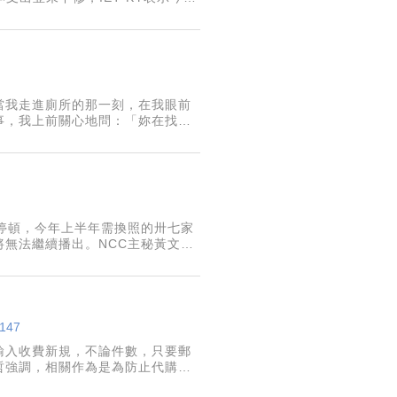
當我走進廁所的那一刻，在我眼前
事，我上前關心地問：「妳在找什
間，忘記拿，想到時立刻折返，但
停頓，今年上半年需換照的卅七家
無法繼續播出。NCC主秘黃文哲
。
6147
材輸入收費新規，不論件數，只要郵
文哲強調，相關作為是為防止代購業
會超過750元。