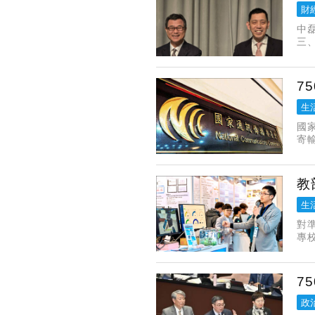
財
中
三
不
可
7
生
國
寄
向
教
生
對
專
明
人
7
政