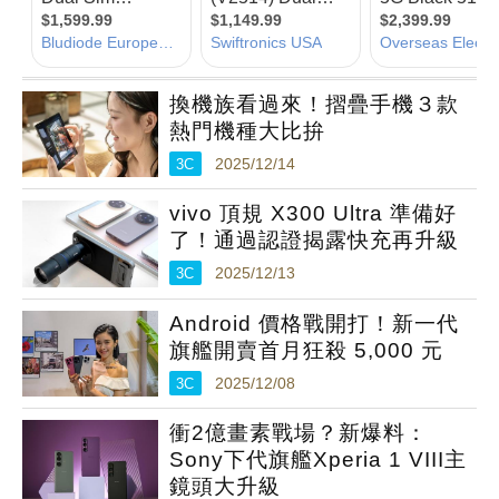
換機族看過來！摺疊手機３款
熱門機種大比拚
3C
2025/12/14
vivo 頂規 X300 Ultra 準備好
了！通過認證揭露快充再升級
3C
2025/12/13
Android 價格戰開打！新一代
旗艦開賣首月狂殺 5,000 元
3C
2025/12/08
衝2億畫素戰場？新爆料：
Sony下代旗艦Xperia 1 VIII主
鏡頭大升級