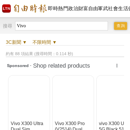
即時
熱門
政治
財富自由
軍武
社會
生活
搜尋
3C
新聞 ▼
不限時間
▼
約有 88 項結果 (搜尋時間：0.114 秒)