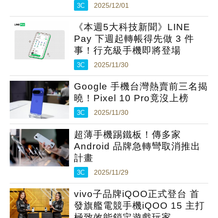
3C
2025/12/01
《本週5大科技新聞》LINE
Pay 下週起轉帳得先做 3 件
事！行充級手機即將登場
3C
2025/11/30
Google 手機台灣熱賣前三名揭
曉！Pixel 10 Pro竟沒上榜
3C
2025/11/30
超薄手機踢鐵板！傳多家
Android 品牌急轉彎取消推出
計畫
3C
2025/11/29
vivo子品牌iQOO正式登台 首
發旗艦電競手機iQOO 15 主打
極致效能鎖定遊戲玩家