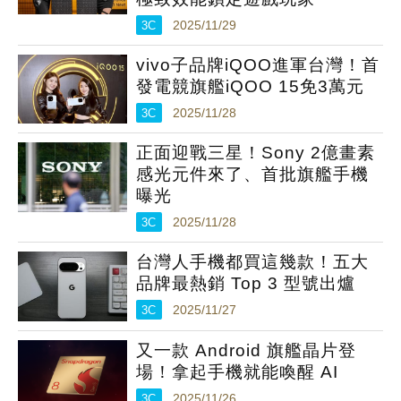
3C
2025/11/29
vivo子品牌iQOO進軍台灣！首
發電競旗艦iQOO 15免3萬元
3C
2025/11/28
正面迎戰三星！Sony 2億畫素
感光元件來了、首批旗艦手機
曝光
3C
2025/11/28
台灣人手機都買這幾款！五大
品牌最熱銷 Top 3 型號出爐
3C
2025/11/27
又一款 Android 旗艦晶片登
場！拿起手機就能喚醒 AI
3C
2025/11/26