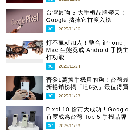
台灣最強 5 大手機品牌變天！
Google 擠掉它首度入榜
3C
2025/11/26
打不贏就加入！整合 iPhone、
Mac 生態竟成 Android 手機主
打功能
3C
2025/11/24
普發1萬換手機真的夠！台灣最
新暢銷榜揭「這6款」最值得買
3C
2025/11/23
Pixel 10 搶市大成功！Google
首度成為台灣 Top 5 手機品牌
3C
2025/11/23