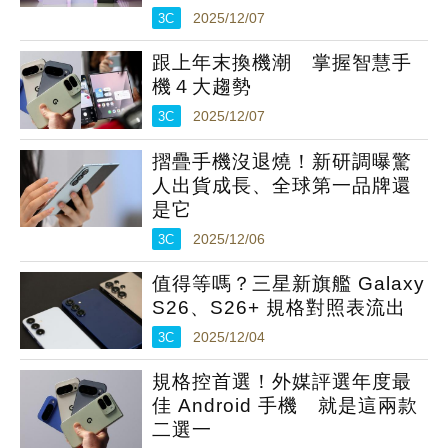
3C
2025/12/07
跟上年末換機潮 掌握智慧手
機４大趨勢
3C
2025/12/07
摺疊手機沒退燒！新研調曝驚
人出貨成長、全球第一品牌還
是它
3C
2025/12/06
值得等嗎？三星新旗艦 Galaxy
S26、S26+ 規格對照表流出
3C
2025/12/04
規格控首選！外媒評選年度最
佳 Android 手機 就是這兩款
二選一