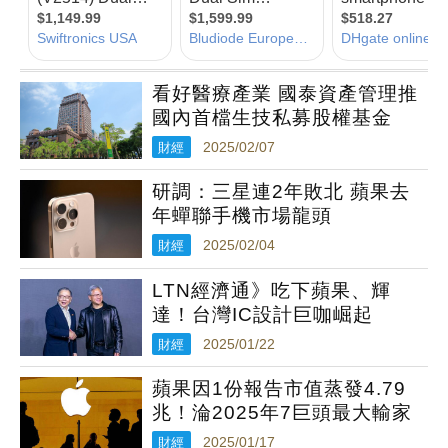
看好醫療產業 國泰資產管理推
國內首檔生技私募股權基金
財經
2025/02/07
研調：三星連2年敗北 蘋果去
年蟬聯手機市場龍頭
財經
2025/02/04
LTN經濟通》吃下蘋果、輝
達！台灣IC設計巨咖崛起
財經
2025/01/22
蘋果因1份報告市值蒸發4.79
兆！淪2025年7巨頭最大輸家
財經
2025/01/17