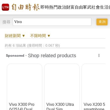
即時
熱門
政治
財富自由
軍武
社會
生活
搜尋
財經
新聞 ▼
不限時間
▼
約有 6 項結果 (搜尋時間：0.067 秒)