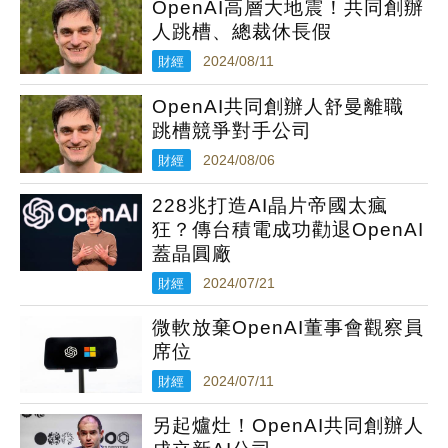
OpenAI高層大地震！共同創辦
人跳槽、總裁休長假
財經
2024/08/11
OpenAI共同創辦人舒曼離職
跳槽競爭對手公司
財經
2024/08/06
228兆打造AI晶片帝國太瘋
狂？傳台積電成功勸退OpenAI
蓋晶圓廠
財經
2024/07/21
微軟放棄OpenAI董事會觀察員
席位
財經
2024/07/11
另起爐灶！OpenAI共同創辦人