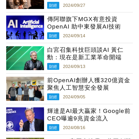
財經
2024/09/27
傳阿聯旗下MGX有意投資
OpenAI 助中東發展AI技術
財經
2024/09/14
白宮召集科技巨頭談AI 黃仁
勳：現在是新工業革命開端
財經
2024/09/13
前OpenAI創辦人獲320億資金
聚焦人工智慧安全發展
財經
2024/09/05
輝達是AI最大贏家！Google前
CEO曝逾9兆資金流入
財經
2024/08/16