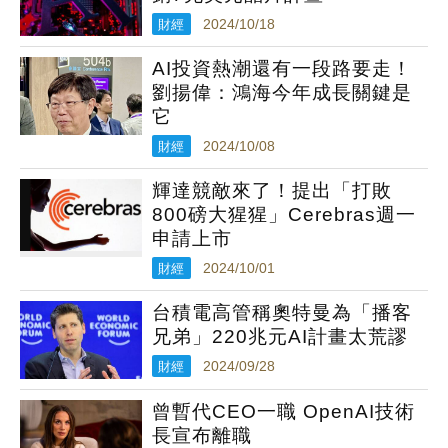
財經
2024/10/18
AI投資熱潮還有一段路要走！
劉揚偉：鴻海今年成長關鍵是
它
財經
2024/10/08
輝達競敵來了！提出「打敗
800磅大猩猩」Cerebras週一
申請上市
財經
2024/10/01
台積電高管稱奧特曼為「播客
兄弟」220兆元AI計畫太荒謬
財經
2024/09/28
曾暫代CEO一職 OpenAI技術
長宣布離職