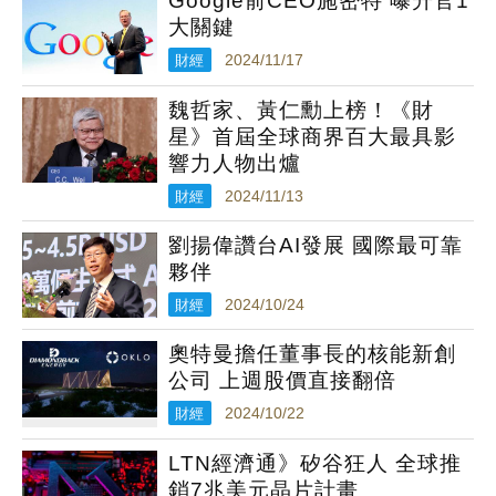
Google前CEO施密特 曝升官1
大關鍵
財經
2024/11/17
魏哲家、黃仁勳上榜！《財
星》首屆全球商界百大最具影
響力人物出爐
財經
2024/11/13
劉揚偉讚台AI發展 國際最可靠
夥伴
財經
2024/10/24
奧特曼擔任董事長的核能新創
公司 上週股價直接翻倍
財經
2024/10/22
LTN經濟通》矽谷狂人 全球推
銷7兆美元晶片計畫