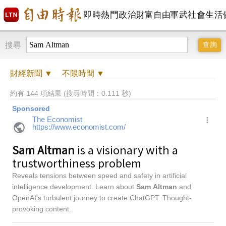
即時
熱門
政治
財富自由
軍武
社會
生活
搜尋
財經
新聞 ▼
不限時間
▼
約有 144 項結果 (搜尋時間：0.111 秒)