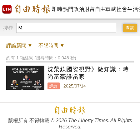
即時
熱門
政治
財富自由
軍武
社會
生活
搜尋
評論
新聞 ▼
不限時間
▼
約有 1 項結果 (搜尋時間：0.048 秒)
沈榮欽國際視野》微知識：時
尚富豪誰當家
評論
2025/07/14
版權所有 不得轉載
© 2026 The Liberty Times. All Rights
Reserved.