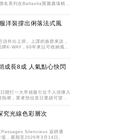
系列在Ballavita寶麗廣塲精品
水服洋裝撐出俐落法式風
必須外出上班、上課的族群來說，
K-WAY，60年來以可收納風雨
料結合極簡線條，展現時尚與防水
銷成長8成 人氣點心快閃
首日開打一大早就吸引近千人排隊入
購熱潮，業者預估首日業績可望達
探究光線色彩層次
ages Silencieux 寂靜通
n）登場，展期至2026年3月14日。