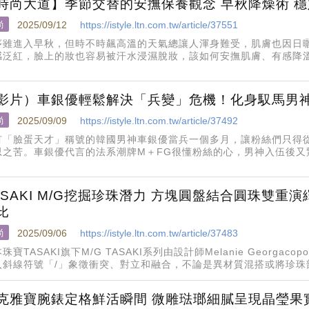
時尚大道】季節交替的安撫保養觀念 早秋降燥術 
尚
2025/09/12
https://istyle.ltn.com.tw/article/37551
序雖進入早秋，但時不時飆高溫的天氣總讓人渾身難受，肌膚也因日
感泛紅，臉上的妝也容易被汗水浸濕脫妝，該如何安撫肌膚、有感降
巧一次解析。
影片）車銀優輕鬆解決「兵變」危機！化身馭馬男
尚
2025/09/09
https://istyle.ltn.com.tw/article/37492
有「臉蛋天才」稱號的韓國男神車銀優當兵一個多月，讓粉絲們只得
思之苦。車銀優代言的法系潮牌M＋FG很懂粉絲的心，男神入伍後又
身「馭馬男神」，淺淺一笑依舊電力驚人。
ASAKI M/G挖掘珍珠潛力 方塊圓盤結合圓珠雙重
比
尚
2025/09/06
https://istyle.ltn.com.tw/article/37483
珠寶TASAKI旗下M/G TASAKI系列由設計師Melanie Georga
入斜線符號「/」象徵衝突、對立和融合，不論是異材質混搭或將珍珠
膽和創新，近日再以SQUARE L
克雅寶腕錶定格鮮活瞬間 微雕琺瑯細膩呈現晶瑩果