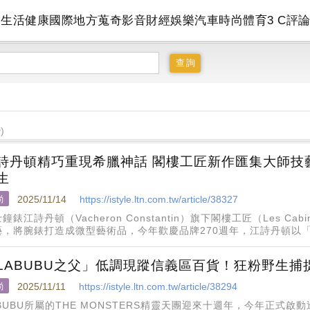
會
生活
健康
國際
地方
蒐奇
影音
財經
娛樂
汽車
時尚
體育
3 C
評
)
詩丹頓精巧重現希臘神話 閣樓工匠新作匯集大師技
生
尚
2025/11/14
https://istyle.ltn.com.tw/article/38327
鐘錶江詩丹頓（Vacheron Constantin）旗下閣樓工匠（Les Ca
藝，將腕錶打造成微型藝術品，今年歡慶品牌270週年，江詩丹頓以「La
新作，由江詩丹頓
LABUBU之父」低調現蹤信義區百貨！狂粉野生捕
尚
2025/11/11
https://istyle.ltn.com.tw/article/38294
ABUBU所屬的THE MONSTERS精靈天團迎來十週年，今年正式