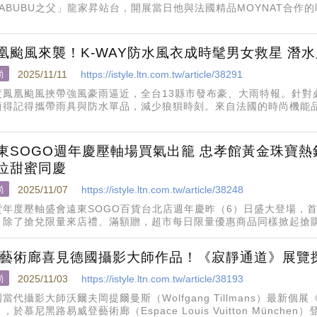
ABUBU之父」龍家昇站台，開展當日他與法國精品MOYNAT合作的聯名
同步開賣，亦吸引大批小怪獸的粉絲到場支持。
凰颱風來襲！K-WAY防水風衣成時髦男女救星 潛
尚
2025/11/11
https://istyle.ltn.com.tw/article/38291
度鳳凰颱風挾帶強風豪雨逼近，全台13縣市發布豪、大雨特報。針對
須得記得攜帶雨具與防水單品，減少狼狽時刻。來自法國的時尚機能品牌
聞名全球，本季推出R&D系列防水單品，從經典雨衣出發，以科技布
能並行的現代風格。
東SOGO週年慶壓軸場買氣出籠 忠孝館黃金珠寶熱
位甜蜜同慶
尚
2025/11/07
https://istyle.ltn.com.tw/article/38248
貨年度壓軸盛會遠東SOGO百貨台北店週年慶昨（6）日盛大登場，
，除了搶兌限量來店禮、滿額贈，超市每日限量優惠商品同樣掀起搶
3.2億元。
V藝術廊喜見德國攝影大師作品！《寂靜通道》展覽
尚
2025/11/03
https://istyle.ltn.com.tw/article/38193
當代攝影大師沃爾夫岡提爾曼斯（Wolfgang Tillmans）最新個展《Pass
，於慕尼黑路易威登藝術廊（Espace Louis Vuitton Münche