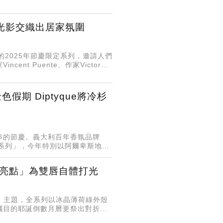
用光影交織出居家氛圍
的2025年節慶限定系列，邀請人們
t Puente、作家Victor
色假期 Diptyque將冷杉
串的節慶。義大利百年香氛品牌
「金色假期系列」，今年特別以阿爾卑斯地區
藏亮點」為雙唇自體打光
園」主題，全系列以冰晶薄荷綠外殼
矚目的耶誕倒數月曆更祭出對折優