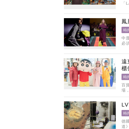
「L
店
鳳
時
中
必
衣
機
遠
櫃
時
百
場
成1
L
時
德國
道》