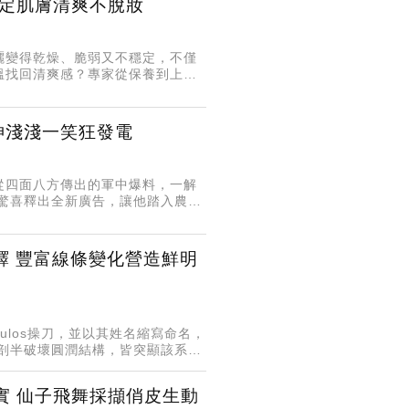
穩定肌膚清爽不脫妝
曬變得乾燥、脆弱又不穩定，不僅
溫找回清爽感？專家從保養到上妝
神淺淺一笑狂發電
從四面八方傳出的軍中爆料，一解
驚喜釋出全新廣告，讓他踏入農場
演繹 豐富線條變化營造鮮明
copoulos操刀，並以其姓名縮寫命名，
剖半破壞圓潤結構，皆突顯該系列
實 仙子飛舞採擷俏皮生動