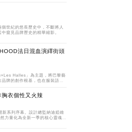
兩個世紀的悠長歷史中，不斷將人
其中窺見品牌歷史的精華縮影。
ORHOOD法日混血演繹街頭
u×Les Halles」為主題，將巴黎藝
方品牌的創作根基，也在服裝語言
作胸衣個性又火辣
揭開新系列序幕。設計總監納迪婭維
與自然力量化為全新一季的核心靈魂，