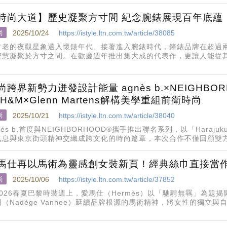
時尚大道】歷史凝聚方寸間 紀念腕錶展現百年底蘊
尚
2025/10/24
https://istyle.ltn.com.tw/article/38085
古老的夜觀星象邁入懷錶年代、接著進入腕錶時代，鐘錶品牌在超過
智慧凝聚於方寸之間。在歡慶週年推出集大成的代表作，更讓人能從
尚跨界新勢力迸發設計能量 agnès b.×NEIGHB
 H&M×Glenn Martens解構美學重組前衛時尚
尚
2025/10/21
https://istyle.ltn.com.tw/article/38040
nès b.首度與NEIGHBORHOOD®攜手推出聯名系列，以「Harajuk
氣息與東京街頭精神交織成跨文化的時尚篇章，本次合作不僅回顧雙
激盪
馬仕再以馬術為靈感創女裝新頁！經典絲巾直接當
尚
2025/10/06
https://istyle.ltn.com.tw/article/37852
2026春夏巴黎時裝週上，愛馬仕（Hermès）以「馳騁無羈」為題
爾（Nadège Vanhee）延續品牌根源的馬術精神，將女性的獨立
「鬆開韁繩」的意象詮釋無