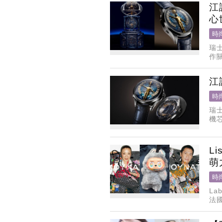
江
心
時
瑞士
作關
發、
江
時
瑞士
機芯
L
萌
時
La
法
廣