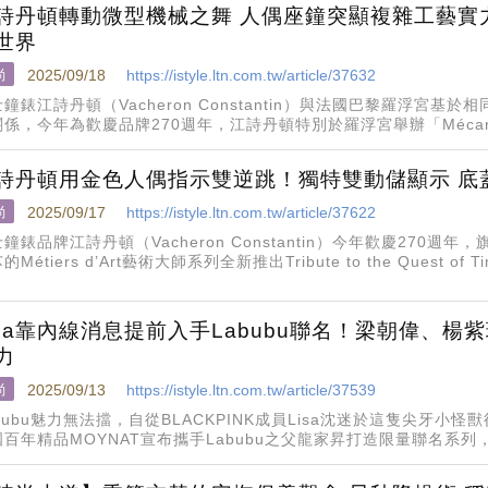
詩丹頓轉動微型機械之舞 人偶座鐘突顯複雜工藝實力
世界
尚
2025/09/18
https://istyle.ltn.com.tw/article/37632
鐘錶江詩丹頓（Vacheron Constantin）與法國巴黎羅浮宮基
係，今年為歡慶品牌270週年，江詩丹頓特別於羅浮宮舉辦「Mécaniq
全新La Qu
詩丹頓用金色人偶指示雙逆跳！獨特雙動儲顯示 底蓋
尚
2025/09/17
https://istyle.ltn.com.tw/article/37622
鐘錶品牌江詩丹頓（Vacheron Constantin）今年歡慶270
的Métiers d’Art藝術大師系列全新推出Tribute to the Quest o
isa靠內線消息提前入手Labubu聯名！梁朝偉、
力
尚
2025/09/13
https://istyle.ltn.com.tw/article/37539
bubu魅力無法擋，自從BLACKPINK成員Lisa沈迷於這隻尖牙小怪
國百年精品MOYNAT宣布攜手Labubu之父龍家昇打造限量聯名系
告臉孔，左擁右抱沈浸於Labubu宇宙中。