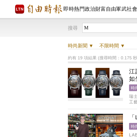
即時
熱門
政治
財富自由
軍武
社
搜尋
時尚
新聞 ▼
不限時間
▼
約有 19 項結果 (搜尋時間：0.175 秒
江
如
時
瑞士
工
匠
「
時
L