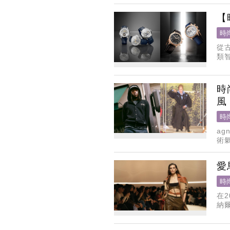
【
時
從
類
時
風
時
ag
術
上
愛
時
在
納
以