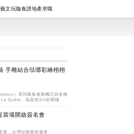
論
藝文
玩咖
食譜
地產
求職
藝 手雕結合琺瑯彩繪栩栩
binotiers）系列匯集複雜機芯與各種
 Quête」為題推出4款閣樓工
捉當場開啟簽名會
啟動巡展，台灣站開展前邀來