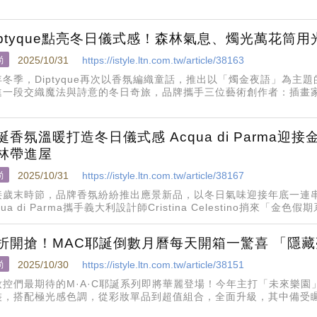
iptyque點亮冬日儀式感！森林氣息、燭光萬花筒
尚
2025/10/31
https://istyle.ltn.com.tw/article/38163
年冬季，Diptyque再次以香氛編織童話，推出以「燭金夜語」為主題
一段交織魔法與詩意的冬日奇旅，品牌攜手三位藝術創作者：插畫家Vincen
uchet與藝術家Inè
誕香氛溫暖打造冬日儀式感 Acqua di Parma迎接金
林帶進屋
尚
2025/10/31
https://istyle.ltn.com.tw/article/38167
接歲末時節，品牌香氛紛紛推出應景新品，以冬日氣味迎接年底一連
qua di Parma攜手義大利設計師Cristina Celestino捎來
錘擊與刷紋等傳統裝飾技法為靈感
折開搶！MAC耶誕倒數月曆每天開箱一驚喜 「隱
尚
2025/10/30
https://istyle.ltn.com.tw/article/38151
妝控們最期待的M·A·C耶誕系列即將華麗登場！今年主打「未來樂
裝，搭配極光感色調，從彩妝單品到超值組合，全面升級，其中備受
，堪稱年度必搶美妝收藏。