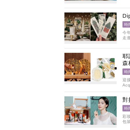
D
時
今
走進
Po
耶
森
時
迎
Ac
的
對
時
彩
包
惠