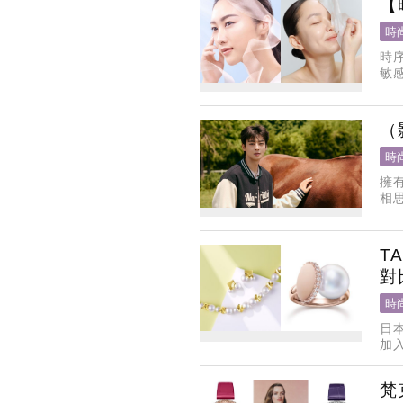
【
時
時
敏
技
（
時
擁
相
化
T
對
時
日本
加
的大
梵