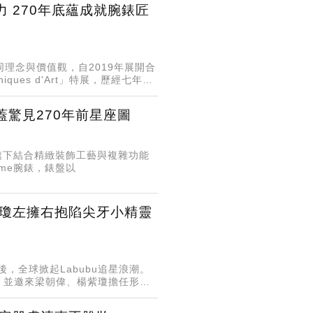
 270年底蘊成就腕錶匠
於相同理念與價值觀，自2019年展開合
ues d'Art」特展，歷經七年研
驚見270年前星座圖
週年，旗下結合精緻裝飾工藝與複雜功能
f Time腕錶，錶盤以
楊紫瓊左擁右抱陷尖牙小精靈
獸後，全球掀起Labubu追星浪潮。
列，並邀來梁朝偉、楊紫瓊擔任形象