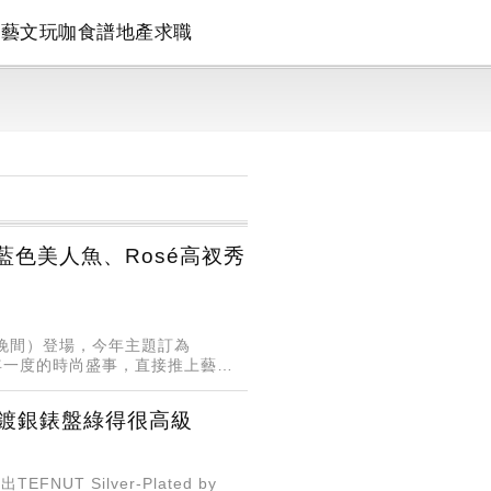
論
藝文
玩咖
食譜
地產
求職
e變藍色美人魚、Rosé高衩秀
4日晚間）登場，今年主題訂為
於把一年一度的時尚盛事，直接推上藝術
n手拭鍍銀錶盤綠得很高級
UT Silver-Plated by