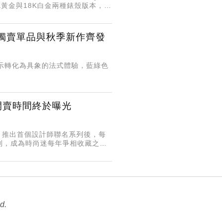
8K黃金與18K白金兩種錶殼版本，其
置 獨賣單品與秋季新作齊發
裝展示轉化為具象的法式體驗，藍綠色
名 開賣時間終於曝光
eld）推出首個設計師聯名系列後，每
列，成為時尚迷每年爭相收藏之
推出聯名系列，將於5月7日限量開賣，
d.