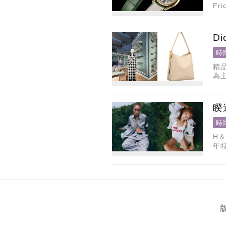
Fr
中
D
時
精
為
睽
時
H＆
年
作。
台