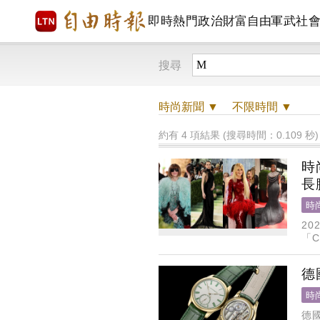
即時
熱門
政治
財富自由
軍武
社
搜尋
時尚
新聞 ▼
不限時間
▼
約有 4 項結果 (搜尋時間：0.109 秒)
時
長
時
20
「C
殿
德
時
德國