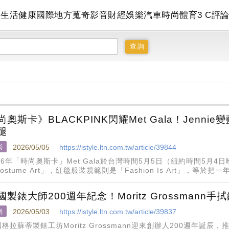
會
生活
健康
國際
地方
蒐奇
影音
財經
娛樂
汽車
時尚
體育
3 C
評
尚奧斯卡》BLACKPINK閃耀Met Gala！Jenni
腿
尚
2026/05/05
https://istyle.ltn.com.tw/article/39844
26年「時尚奧斯卡」Met Gala於台灣時間5月5日（紐約時間5月
ostume Art」，紅毯服裝規範則是「Fashion Is Art」，等
堂檢驗。明星不只是走上大都會藝術博物館階
國製錶大師200週年紀念！Moritz Grossman
尚
2026/05/03
https://istyle.ltn.com.tw/article/39837
格拉蘇蒂製錶工坊Moritz Grossmann迎來創辦人200週年誕辰，推出TEFN