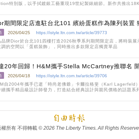
iction特別版，以手拭鍍銀工藝重現19世紀製錶細節。新作共推出1
黃金款更是TEFN
ior期間限定店進駐台北101 繽紛蛋糕作為陳列裝
尚
2026/04/25
https://istyle.ltn.com.tw/article/39773
品品牌Dior於台北101四樓打造2026秋季系列期間限定店，將時
主調的空間以「蛋糕裝飾」，同時推出多款限定店獨賣單品
違20年回歸！H&M攜手Stella McCartney推聯
尚
2026/04/18
https://istyle.ltn.com.tw/article/39706
M自2004年攜手已逝「時尚老佛爺」卡爾拉格斐（Karl Lagerf
持續攜手精品級設計師發力，打造結合經典設計與親民價格的話題系
今年（2026）H&M宣布二度攜手英國精品Stella McCartney
灣消費者可於微風松高門市與官網入手。
版權所有 不得轉載
© 2026 The Liberty Times. All Rights Reserve