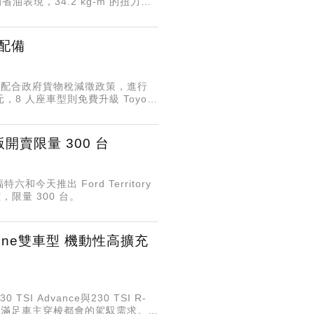
省油表現，34.2 kg-m 的扭力輸
天有望公佈預售價。
全配備
載運，配合政府貨物稅減徵政策，進行
元，8 人座車型則免費升級 Toyota
界版開賣限量 300 台
和今天推出 Ford Territory
價，限量 300 台。
Line雙車型 機動性高擴充
I Advance與230 TSI R-
能滿足車主穿梭都會的駕馭需求。福