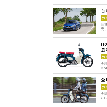
斯2
百
汽
福斯
元、
H
造
汽
全
Mo
化
全
汽
全球
C