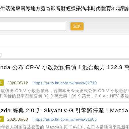
會
生活
健康
國際
地方
蒐奇
影音
財經
娛樂
汽車
時尚
體育
3 C
評
)
onda 公布 CR-V 小改款預售價！混合動力 122.
車
2026/05/12
https://auto.ltn.com.tw/news/31710
月底傳出 CR-V 小改款價格，台灣本田今天正式公佈 CR-V 小改款
5T 渦輪的雙車型預售價 99.9 萬元與 109.9 萬元，2.0 e：HEV 
9.9 萬元，預計
azda 經典 2.0 升 Skyactiv-G 引擎將停產！Maz
車
2026/05/08
https://auto.ltn.com.tw/news/31685
年輕人與頂客族喜愛的 Mazda3 與 CX-30，在日本當地傳來最新消