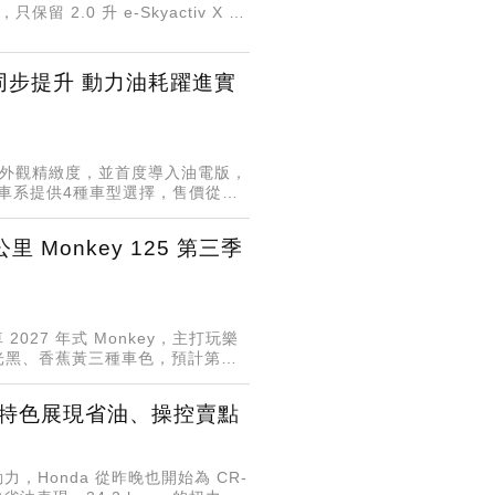
保留 2.0 升 e-Skyactiv X 輕
質感同步提升 動力油耗躍進實
輛內外觀精緻度，並首度導入油電版，
全車系提供4種車型選擇，售價從
 Monkey 125 第三季
車 2027 年式 Monkey，主打玩樂
紅、消光黑、香蕉黃三種車色，預計第三
5 大特色展現省油、操控賣點
電動力，Honda 從昨晚也開始為 CR-