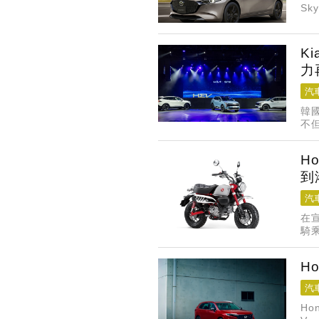
Sk
度
K
力
汽
韓
不
Tu
H
到
汽
在宣
騎乘
季
H
汽
Ho