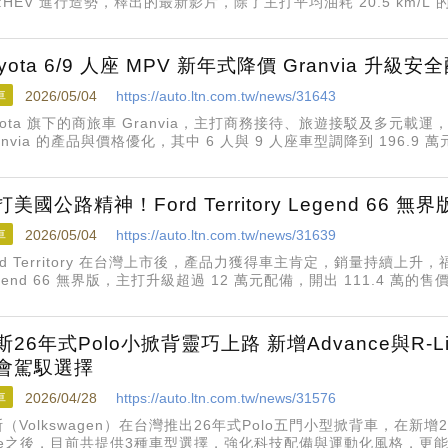
e:HEV 進行造勢，釋出的最新影片，除了主打平均油耗 20.5 km/L 的
也是賣點之一，Honda 也規劃在 5 月 12 日開始接受預訂，當
oyota 6/9 人座 MPV 新年式降價 Granvia 升級安
車
2026/05/04
https://auto.ltn.com.tw/news/31643
yota 旗下的商旅車 Granvia，主打商務接待、旅遊接駁及多元
anvia 的產品與價格優化，其中 6 人與 9 人座車型調降到 196.9 萬
ety Sense
打美國公路精神！Ford Territory Legend 66 無
車
2026/05/04
https://auto.ltn.com.tw/news/31639
rd Territory 在台灣上市後，產品力獲得車主肯定，銷量持續上升，福特六
gend 66 無界版，主打升級超過 12 萬元配備，開出 111.4 萬的售
斯26年式Polo小掀背靈巧上路 新增Advance與R-
會駕馭選擇
車
2026/04/28
https://auto.ltn.com.tw/news/31576
（Volkswagen）在台灣推出26年式Polo五門小型掀背車，在新增230 TS
ine之後，目前共提供3種車型選擇，強化科技配備與運動化風格，更