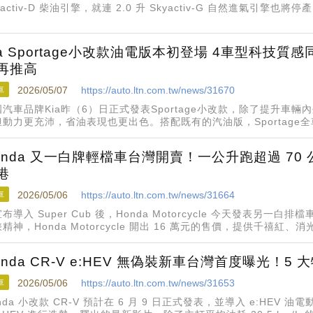
yactiv-D 柴油引擎，就連 2.0 升 Skyactiv-G 自然進氣引擎也將停產，只
混合動力，並額外推出一
ia Sportage小改款油電版本初登場 4車型科技
再推高
車
2026/05/07
https://auto.ltn.com.tw/news/31670
國汽車品牌Kia昨（6）日正式發表Sportage小改款，除了提升車
但動力更充沛，省油表現也更出色。搭配既有的汽油版，Sportage
rbo-Hybrid Trendy的119.9萬元起。
onda 又一白牌輕檔車台灣開賣！一公升跑超過 70 公里
港
車
2026/05/06
https://auto.ltn.com.tw/news/31664
布導入 Super Cub 後，Honda Motorcycle 今天發表另一白排檔
精神，Honda Motorcycle 開出 16 萬元的售價，提供千禧
到港可交車。
onda CR-V e:HEV 無偽裝新車台灣首度曝光！
車
2026/05/06
https://auto.ltn.com.tw/news/31653
nda 小改款 CR-V 預計在 6 月 9 日正式發表，並導入 e:HEV 油