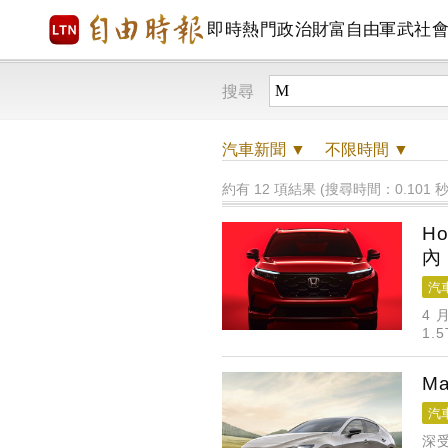
即時
熱門
政治
財富自由
軍武
社
搜尋
汽車
新聞 ▼
不限時間
▼
約有 12 項結果 (搜尋時間：0.101 秒
H
內
汽
4 
1.
12
M
汽
深受