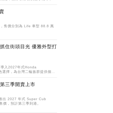
開賣
售價分別為 Life 車型 88.8 萬
色選擇抓住街頭目光 優雅外型打
入2027年式Honda
銀2種車色選擇，為台灣二輪族群提供個性
25 第三季開賣上市
27 年式 Super Cub
的售價，預計第三季到港。