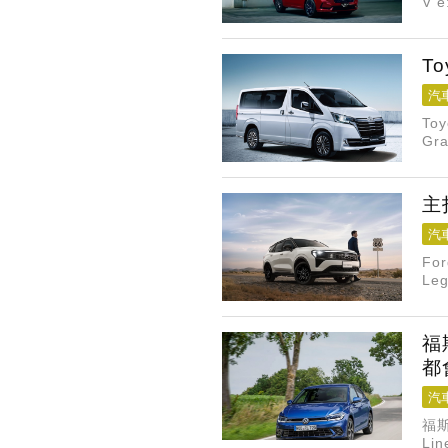
V 
出，
T
汽
To
Gr
Saf
主
汽
Fo
Le
福
都
汽
福斯
L