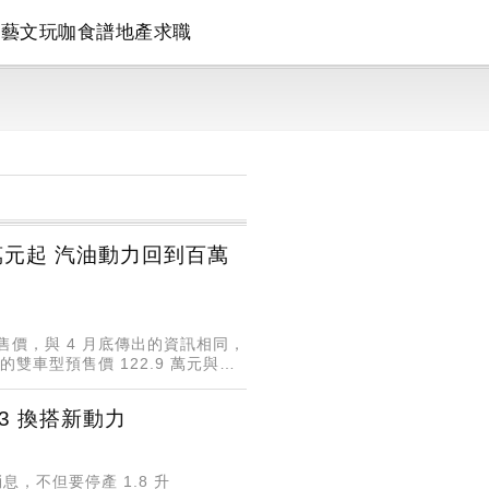
論
藝文
玩咖
食譜
地產
求職
9 萬元起 汽油動力回到百萬
預售價，與 4 月底傳出的資訊相同，
電油的雙車型預售價 122.9 萬元與
da3 換搭新動力
息，不但要停產 1.8 升