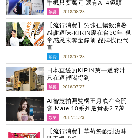
手機只要萬元 還有AI 4鏡頭
娛樂
2018/08/23
【流行消費】吳慷仁暢飲消暑
感謝這味-KIRIN慶在台30年 視
帝感恩未奪金鐘前 品牌找他代
言
消費
2018/07/28
日本直送的KIRIN第一道麥汁
只在這裡喝得到
娛樂
2018/07/27
AI智慧拍照雙機王月底在台開
賣 Mate 10系列最貴要2.7萬
娛樂
2017/11/23
【流行消費】草莓祭酸甜滋味