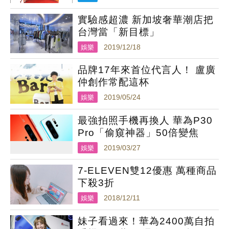
實驗感超濃 新加坡奢華潮店把
台灣當「新目標」
娛樂
2019/12/18
品牌17年來首位代言人！ 盧廣
仲創作常配這杯
娛樂
2019/05/24
最強拍照手機再換人 華為P30
Pro「偷窺神器」50倍變焦
娛樂
2019/03/27
7-ELEVEN雙12優惠 萬種商品
下殺3折
娛樂
2018/12/11
妹子看過來！華為2400萬自拍