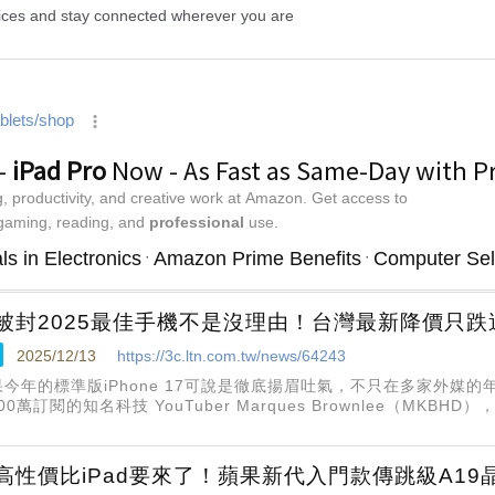
被封2025最佳手機不是沒理由！台灣最新降價只跌
2025/12/13
https://3c.ltn.com.tw/news/64243
果今年的標準版iPhone 17可說是徹底揚眉吐氣，不只在多家外媒
000萬訂閱的知名科技 YouTuber Marques Brownlee（MK
hone 17封為 「2025 年最佳手機」
高性價比iPad要來了！蘋果新代入門款傳跳級A19