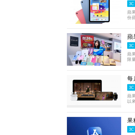
3C
蘋果
份蘋
蘋
3C
蘋果
限量
每
3C
蘋果
以來
和
果
3C