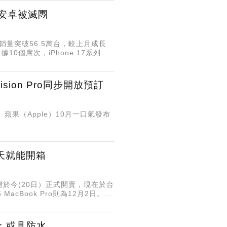
、安卓被滅團
機銷量突破56.5萬台，較上月成長
10個席次，iPhone 17系列還
ion Pro同步開放預訂
。 蘋果（Apple）10月一口氣發布
快這天就能開箱
，台灣於今(20日）正式開賣，現在於台
MacBook Pro則為12月2日。今
看：或具防水