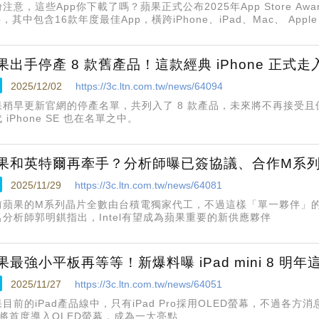
注意，這些App你下載了嗎？蘋果正式公布2025年App Store Aw
p，其中包含16款年度最佳App，橫跨iPhone、iPad、Mac、 Apple Vis
pple TV等裝置，另外，還有6款App獲頒年度文化影響力得主，肯
果出手停產 8 款舊產品！這款經典 iPhone 正式走
2025/12/02
https://3c.ltn.com.tw/news/64094
果稍早更新官網的停產名單，共列入了 8 款產品，未來將不再接受
 iPhone SE 也在名單之中。
果和英特爾再牽手？分析師曝已簽協議、合作M系
2025/11/29
https://3c.ltn.com.tw/news/64081
前蘋果的M系列晶片全數由台積電獨家代工，不過這樣「單一夥伴」
名分析師郭明錤指出，Intel有望成為蘋果重要的新供應夥伴
果最強小平板再等等！新爆料曝 iPad mini 8 明
2025/11/27
https://3c.ltn.com.tw/news/64051
目前的iPad產品線中，只有iPad Pro採用OLED螢幕，不過各方消息
也將首度導入OLED螢幕，成為一大亮點