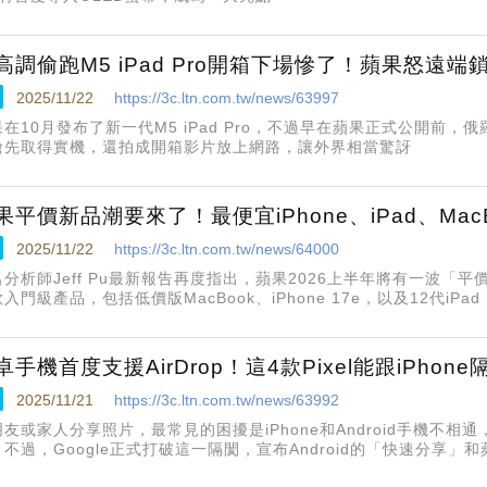
高調偷跑M5 iPad Pro開箱下場慘了！蘋果怒遠端
2025/11/22
https://3c.ltn.com.tw/news/63997
在10月發布了新一代M5 iPad Pro，不過早在蘋果正式公開前，俄羅斯知名YouTu
搶先取得實機，還拍成開箱影片放上網路，讓外界相當驚訝
果平價新品潮要來了！最便宜iPhone、iPad、Ma
2025/11/22
https://3c.ltn.com.tw/news/64000
名分析師Jeff Pu最新報告再度指出，蘋果2026上半年將有一波「
入門級產品，包括低價版MacBook、iPhone 17e，以及12代iP
卓手機首度支援AirDrop！這4款Pixel能跟iPhon
2025/11/21
https://3c.ltn.com.tw/news/63992
朋友或家人分享照片，最常見的困擾是iPhone和Android手機不
不過，Google正式打破這一隔閡，宣布Android的「快速分享」和蘋
，不需要任何第三方App