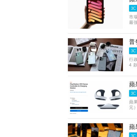
3C
市
最
普
3C
行
4
蘋
3C
蘋果
元）
果
蘋
3C