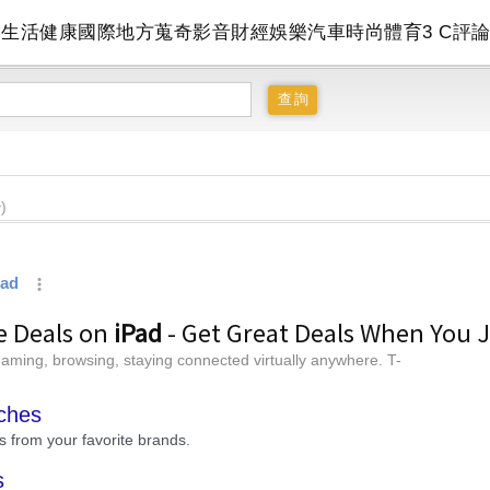
會
生活
健康
國際
地方
蒐奇
影音
財經
娛樂
汽車
時尚
體育
3 C
評
)