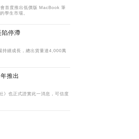
首度推出低價版 MacBook 筆
佔有的學生市場。
長陷停滯
場持續成長，總出貨量達4,000萬
明年推出
博社》也正式證實此一消息，可信度