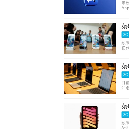
果粉
Ap
A
蘋
3C
蘋
初代
蘋
3C
目
知
蘋
3C
蘋果
8