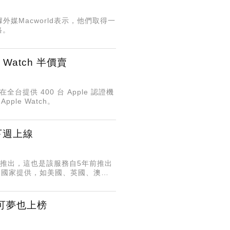
據外媒Macworld表示，他們取得一
格。
 Watch 半價賣
全台提供 400 台 Apple 認證機
ple Watch。
灣下週上線
在台灣推出，這也是該服務自5年前推出
20個國家提供，如美國、英國、澳洲
多個國家。全球將有多達49個國
寶可夢也上榜