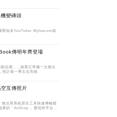
鎖機變磚頭
ber Wylsacom就
cBook傳明年齊登場
平價新品潮」，蘋果正準備一次推出
ad，預計第一季左右亮相
e隔空互傳照片
相通，無法用系統原生工具快速傳輸檔
果的「AirDrop 」實現跨平台互