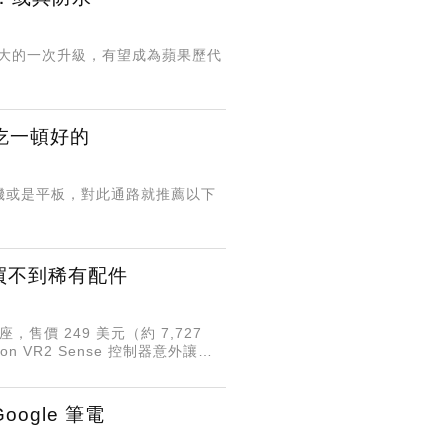
度最大的一次升級，有望成為蘋果歷代
吃一頓好的
機或是平板，對此通路就推薦以下
原廠買不到稀有配件
電座，售價 249 美元（約 7,727
 VR2 Sense 控制器意外讓蘋
ogle 筆電