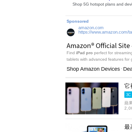
它
3C
蘋
2,
iP
最