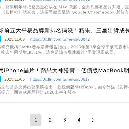
傳，蘋果明年將把產品重心放在 Mac 電腦，全系列都有晶片升級，更會
《彭博社》就直言，這招恐徹底擊潰 Google Chromebook 所
球前五大平板品牌新排名揭曉！蘋果、三星出貨成
2025/11/09
https://3c.ltn.com.tw/news/63842
場研究機構Omdia發布最新報告指出，2025年第3季全球平板電腦市
，較去年同期增加5.1%，這也是該市場連續第7季實現正成長。
用iPhone晶片！蘋果大神證實：低價版MacBook
2025/11/05
https://3c.ltn.com.tw/news/63817
場先前曾多次傳出蘋果將推出一款低價版MacBook，如今外媒《彭
幅提升，而這款產品預計2026上半年發布
1
2
3
4
〉