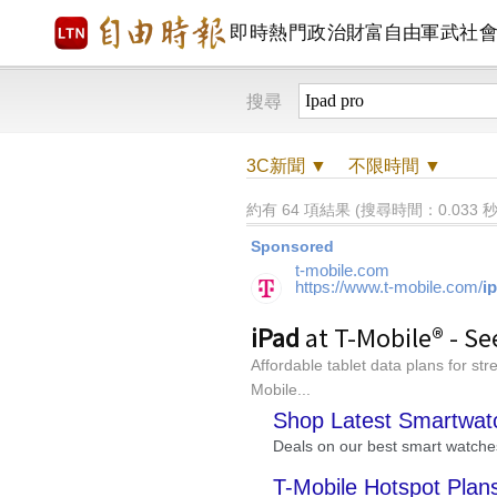
即時
熱門
政治
財富自由
軍武
社
搜尋
3C
新聞 ▼
不限時間
▼
約有 64 項結果 (搜尋時間：0.033 秒