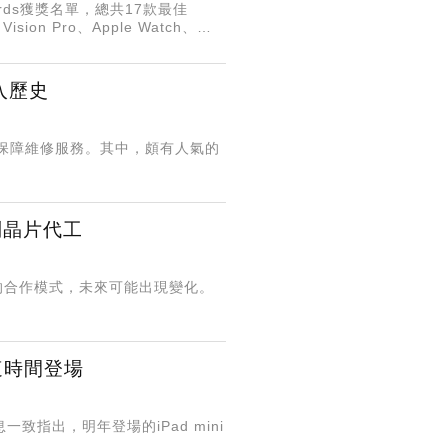
ards獲獎名單，總共17款最佳
ion Pro、Apple Watch、
定其對社會與生活的正向影響
入歷史
且保障維修服務。其中，頗有人氣的
列晶片代工
的合作模式，未來可能出現變化。
年這時間登場
一致指出，明年登場的iPad mini