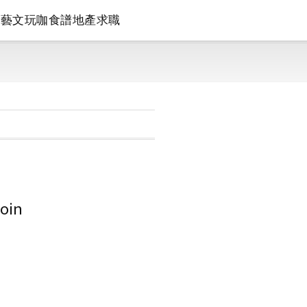
論
藝文
玩咖
食譜
地產
求職