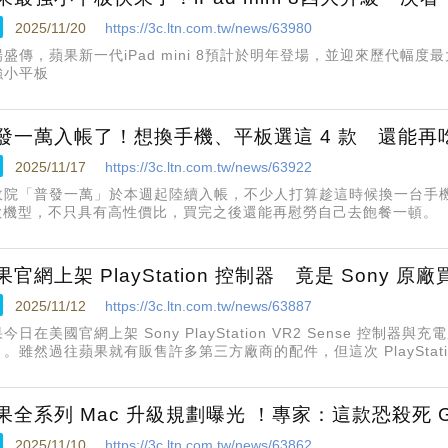
2025/11/20
https://3c.ltn.com.tw/news/63980
場盛傳，蘋果新一代iPad mini 8預計於明年登場，並迎來歷代幅
強小平板
發一萬入帳了！想換手機、平板選這 4 款 還能再
2025/11/17
https://3c.ltn.com.tw/news/63922
政院「普發一萬」於本週起陸續入帳，不少人打算趁這時候換一台手
 款機型，不只具有高性價比，買完之後還能再慰勞自己去飽餐一頓。
果官網上架 PlayStation 控制器 竟是 Sony 
2025/11/12
https://3c.ltn.com.tw/news/63887
今日在美國官網上架 Sony PlayStation VR2 Sense 控制器與充
。雖然過往蘋果就有販售許多第三方廠商的配件，但這次 PlayStation
官網成為獨家通路。
果全系列 Mac 升級規劃曝光 ！專家：這款恐殺死 Go
2025/11/10
https://3c.ltn.com.tw/news/63862