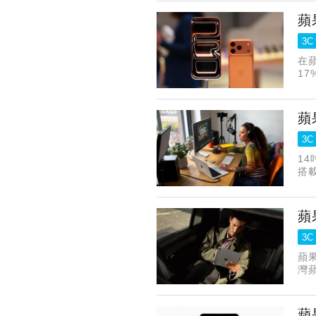
蘋
3C
在蘋
17
全面
蘋
3C
14
搭載
蘋
3C
蘋果
灣蘋
年
蘋