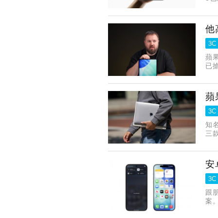
他
3C
蘋果
已
蘋
3C
知
三款
安
3C
跟
案。
通