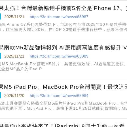
果太強！台灣最新暢銷手機前5名全是iPhone 17
2025/11/21
https://3c.ltn.com.tw/news/63987
果iPhone 17系列強勢帶動下，市調公布台灣2025年10月整體手
%，銷售額更大增近30%。在TOP 20暢銷手機排行榜中，蘋果不僅占據
包辦前5名，讓Android手機全面跌出前段班
果兩款M5新品強悍報到 AI應用讀寫速度有感提升 Vis
2025/11/21
https://3c.ltn.com.tw/news/63989
吋M5 MacBook Pro搭載M5晶片，具備更強效能，AI處理速度更快
全新M5晶片的iPad P
果M5 iPad Pro、MacBook Pro台灣開賣！最
2025/11/20
https://3c.ltn.com.tw/news/63984
於上月突襲發布搭載全新M5晶片的iPad Pro和MacBook Pro
果官網下單，M5 iPad Pro，最快下週11月25日就能到貨開箱；M5 
比較特別的是，NCC電檢過關和開賣時間幾乎是同步的
果最強小平板快來了！iPad mini 8四大升級一次