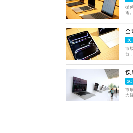
據
電。
全
3C
市
台
採
3C
市
大