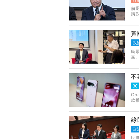
前
購
各
黃
政
民
黨
昌
不
3C
Go
款
綠
政
民