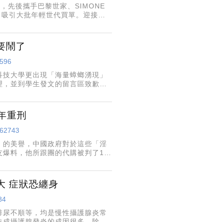
，先後攜手巴黎世家、SIMONE
化，吸引大批年輕世代買單。迎接盛
加分。
要鬧了
2596
科技大學更出現「海量蟑螂湧現」
理，並到學生發文的留言區致歉，
影片，內容可見校舍遭到「蟑螂大
年重刑
462743
」的美譽，中國政府對於這些「淫
爆料，他所跟團的代購被判了12
回響，不管是前陣子的「遠洋捕撈」
大 症狀恐纏身
84
排尿不順等，均是慢性攝護腺炎常
造成攝護腺發炎的成因很多，除了