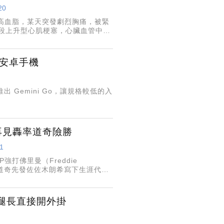
20
高血脂，某天突發劇烈胸痛，被緊
段上升型心肌梗塞，心臟血管中心
門安卓手機
裝置推出 Gemini Go，讓規格較低的入
再見轟率道奇險勝
21
打佛里曼（Freddie
，道奇先發佐佐木朗希寫下生涯代表
投德梅斯（Reid Detmers
讓腿長直接開外掛