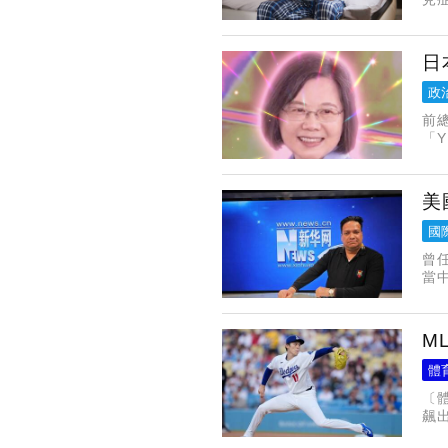
細
建
日
政
前
「
了
美
國
曾任
當
學
一
M
體
〔
飆
木朗