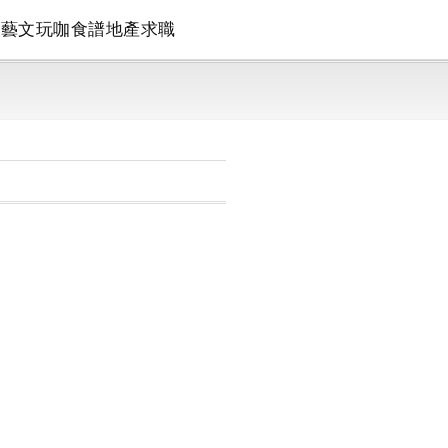
論
藝文
玩咖
食譜
地產
求職