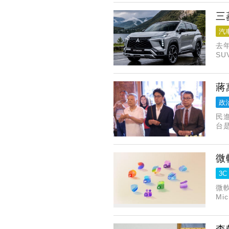
三
汽
去年
SU
H
蔣
政
民
台
流
也
微
3C
微軟
Mi
下