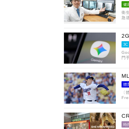
健
衛
急
隨
2
3C
Go
門手
M
體
〔
F
作
C
時