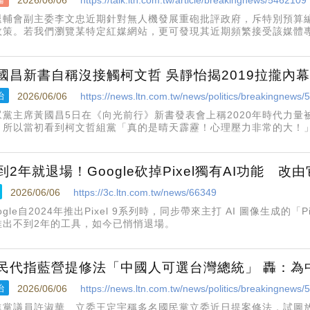
退輔會副主委李文忠近期針對無人機發展重砲批評政府，斥特別預算
政策。若我們瀏覽某特定紅媒網站，更可發現其近期頻繁接受該媒體
項政策進行全面性的抨擊，其語氣之嚴厲，明眼人皆知其背後夾雜著
國昌新書自稱沒接觸柯文哲 吳靜怡揭2019拉攏內
治
2026/06/06
https://news.ltn.com.tw/news/politics/breakingnews
眾黨主席黃國昌5日在《向光前行》新書發表會上稱2020年時代力
。所以當初看到柯文哲組黨「真的是晴天霹靂！心理壓力非常的大！
在書本裡，2019年一副跟柯文哲不熟、沒談過的樣子，但實際上並非
到2年就退場！Google砍掉Pixel獨有AI功能 改
2026/06/06
https://3c.ltn.com.tw/news/66349
ogle自2024年推出Pixel 9系列時，同步帶來主打 AI 圖像生成的「P
推出不到2年的工具，如今已悄悄退場。
民代指藍營提修法「中國人可選台灣總統」 轟：為
治
2026/06/06
https://news.ltn.com.tw/news/politics/breakingnews
進黨議員許淑華、立委王定宇稱多名國民黨立委近日提案修法，試圖