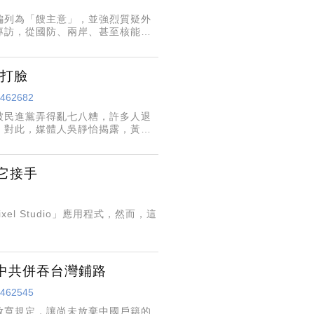
編列為「餿主意」，並強烈質疑外
專訪，從國防、兩岸、甚至核能等
過去性騷調查撤職案的政治恩怨。
幕打臉
/5462682
量被民進黨弄得亂七八糟，許多人退
」對此，媒體人吳靜怡揭露，黃國
如此。
由它接手
ixel Studio」應用程式，然而，這
中共併吞台灣鋪路
/5462545
放寬規定，讓尚未放棄中國戶籍的