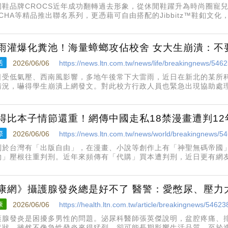
洞鞋品牌CROCS近年成功翻轉過去形象，從休閒鞋躍升為時尚圈寵兒
OCHA等精品推出聯名系列，更憑藉可自由搭配的Jibbitz™鞋釦文
到來，CROCS推出全新系列，以厚底輪廓與夾腳拖鞋，替夏日穿搭
雨灌爆化糞池！海量蟑螂攻佔校舍 女大生崩潰：不
活
2026/06/06
https://news.ltn.com.tw/news/life/breakingnews/546
日受低氣壓、西南風影響，多地午後常下大雷雨，近日在新北的某所
情況，嚇得學生崩潰上網發文。對此校方行政人員也緊急出現協助處
諾將持續處理改善。4日晚間晚有某科技大學的學生在threads貼出
」攻佔，包含牆面
得比本子情節還重！網傳中國走私18禁漫畫遭判12
際
2026/06/06
https://news.ltn.com.tw/news/world/breakingnews/5
別於台灣有「出版自由」，在漫畫、小說等創作上有「神聖無碼帝國
物」壓根往重判刑。近年來頻傳有「代購」買本遭判刑，近日更有網友
，直呼「共產黨牛逼」。該貼文在社群平台「Threads」引來熱烈
許多圈內作者刪
康網》攝護腺發炎總是好不了 醫警：愛憋尿、壓力
康
2026/06/06
https://health.ltn.com.tw/article/breakingnews/54623
護腺發炎是困擾多男性的問題。泌尿科醫師張英傑說明，盆腔疼痛、
症狀，雖然不像急性發炎來得猛烈，卻可能長期影響生活品質。至於