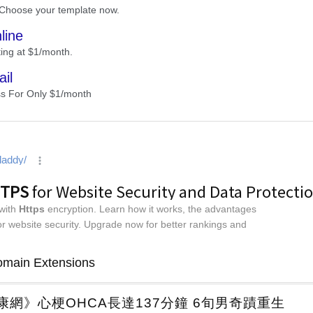
康網》心梗OHCA長達137分鐘 6旬男奇蹟重生