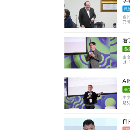
李
政
國
乃
告
楚
看
藝
由
以
推
蚯
A
藝
由
是
意
自
評