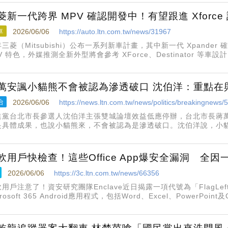
菱新一代跨界 MPV 確認開發中！有望跟進 Xforc
車
2026/06/06
https://auto.ltn.com.tw/news/31967
三菱（Mitsubishi）公布一系列新車計畫，其中新一代 Xpander
V 特色，外媒推測全新外型將會參考 XForce、Destinator 等車
ybrid 油電動力系統，具備多種駕駛模式以及出色油耗。
萬安諷小貓熊不會被認為滲透破口 沈伯洋：重點在
治
2026/06/06
https://news.ltn.com.tw/news/politics/breakingnews
進黨台北市長參選人沈伯洋主張雙城論壇效益低應停辦，台北市長蔣
是具體成果，也說小貓熊來，不會被認為是滲透破口。沈伯洋說，小
可能有政治前提，要關注的是這個重點。沈伯洋今天受訪說，小貓熊
與日本合作，迎來小貓
軟用戶快檢查！這些Office App爆安全漏洞 全
2026/06/06
https://3c.ltn.com.tw/news/66356
用戶注意了！資安研究團隊Enclave近日揭露一項代號為「FlagL
crosoft 365 Android應用程式，包括Word、Excel、PowerPo
，可能讓駭客在使用者毫無察覺的情況下，直接取得帳號存取權限