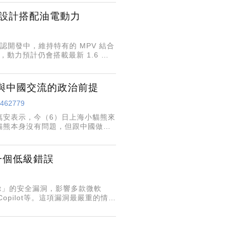
e 設計搭配油電動力
 確認開發中，維持特有的 MPV 結合
設計，動力預計仍會搭載最新 1.6 升
與中國交流的政治前提
/5462779
萬安表示，今（6）日上海小貓熊來
貓熊本身沒有問題，但跟中國做交
真的是有夠無辜，其實今年北市府
因一個低級錯誤
eft」的安全漏洞，影響多款微軟
int及Copilot等。這項漏洞最嚴重的情況