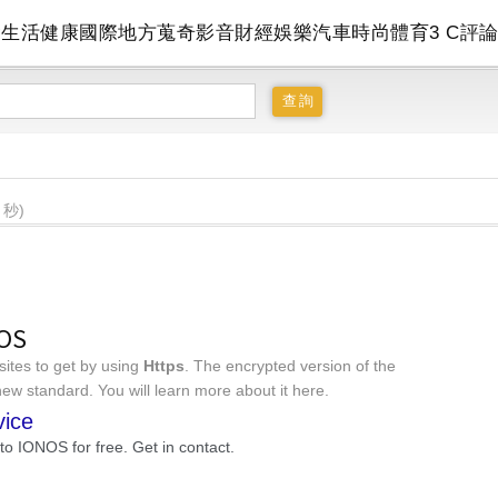
會
生活
健康
國際
地方
蒐奇
影音
財經
娛樂
汽車
時尚
體育
3 C
評
 秒)