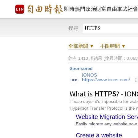
即時
熱門
政治
財富自由
軍武
社
搜尋
全部
新聞 ▼
不限時間
▼
約有 1410 項結果 (搜尋時間：0.065