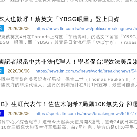
菌感染，也可能與尿液逆流、免疫反應、生活習慣及壓力焦慮有關，
議及早就醫釐清原因。
本人也歡呼！蔡英文「YBSG哏圖」登上日媒
治
2026/06/06
https://news.ltn.com.tw/news/politics/breakingnews
總統蔡英文4日在Threads上有關「芋頭壽司」的貼文下留言「YBS
YBSG」哏圖，而「YBSG」其實是日文流行語「やばすぎ」（Yaba
」、「太扯了」、「太瘋狂了」，因此日媒也趕來轉發，日本網友對
國記者認當中共非法代理人！學者促台灣效法美反
際
2026/06/06
https://news.ltn.com.tw/news/world/breakingnews/5
職中國官媒的美國記者托馬斯．保肯二世（Thomas Pauken I
中國政府的非法代理人。波肯的刑期預計在9月1日宣布，最重可能會
國際研究講座教授葉耀元提出三點評論，他認為「美國用代理人法來
樣
LB》生涯代表作！佐佐木朗希7局飆10K無失分 卻
育
2026/06/06
https://sports.ltn.com.tw/news/breakingnews/54627
體育中心／綜合報導〕道奇今天起與天使展開3連戰，道奇24歲日本
出10次三振寫大聯盟生涯單場新高。前7局打完，雙方仍是0比0平手
希開賽連續解決8名打者，其中第2局天使打者馬德里格爾（Nick Ma