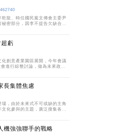
」
/5462740
李乾龍、時任國民黨文傳會主委尹
害秘密部分，因李不提告欠缺合法
（5日）將全案簽結。對此，立委林
片超虧
蓮文化創意產業園區展開，今年會議
大會進行綜整討論，做為未來政策
勢觀察，東區場邀請風尚旅行社暨
家長集體焦慮
蓮登場，由於未來式不可或缺的主角
年文化參與的主題，廣泛搜集各界
循。
人機強強聯手的戰略