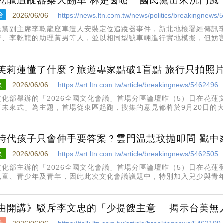
乾龍追蹤器案大翻車 林楚茵嗆「國民黨出來洗門風
治
2026/06/06
https://news.ltn.com.tw/news/politics/breakingnews
民黨副主席李乾龍座車遭人安裝定位追蹤器事件，新北地檢署經傳訊
菁、李乾龍的助理黃男等人，並以相同型號車輛進行實地模擬，但妨
訴要件，信件部分，李也不認為遭受恐嚇，且查無特定人員涉案，昨
茵痛斥，「李乾龍追蹤
芙莉蓮懂了什麼？旅遊專家點破1盲點 旅行只拍照
文
2026/06/06
https://art.ltn.com.tw/article/breakingnews/5462496
文化部舉辦的「2026全國文化會議」首場分區論壇昨（5）日在花
「未來式」為主題，首場從東區起跑，搜集的意見都將於9月20日的
動的重要依循。有別於以往，今年特別規劃「專題分享」帶入當代趨
蚓文化總經理游智
I時代孩子只會伸手要答案？雲門温慧玟拋叩問 戳中
文
2026/06/06
https://art.ltn.com.tw/article/breakingnews/5462505
文化部主辦的「2026全國文化會議」首場分區論壇昨（5）日在花
兒童、青少年及青年，因此此次文化會議議題中，特別加入兒少與青
見，預計於9月由大會綜整，做為未來文化政策制定與推動的重要依
由開講》駁斥李文忠的「少提餿主意」 揭示台美無
論
2026/06/06
https://talk.ltn.com.tw/article/breakingnews/5462109