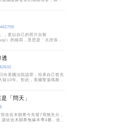
若出現下腹悶痛、排尿感覺改變，
/5462759
G」，更以自己的照片自製
sugi）的縮寫，意思是「太誇張
於蔡英文如此趕上流行驚呼連連。
滲透
462632
I）4日向美國法院認罪，坦承自己曾充
入獄10年。對此，美國聖湯瑪斯大
面對中國的滲透時，台灣也應該做
還是「問天」
75
右投佐佐木朗希今先發7局無失分，
，讓佐佐木朗希無緣本季4勝。佐佐
drigal）敲投手前強襲球打中朗