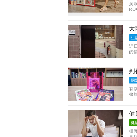
洞
R
夏
大
生
近
的
承
軍
判
國
有
穢
年
讓
健
健
攝
見