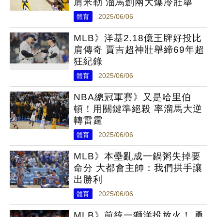
肩米勒 溜馬創兩大爆冷壯舉
體育
2025/06/06
MLB》洋基2.18億王牌好投比
肩傳奇 賈吉超神壯舉締69年超
狂紀錄
體育
2025/06/06
NBA總冠軍賽》又是哈里伯
頓！用關鍵準絕殺 率溜馬大逆
轉雷霆
體育
2025/06/06
MLB》本壘亂成一鍋粥失掉要
命分 大都會主帥：我們拱手讓
出勝利
體育
2025/06/06
MLB》前統一獅洋投放火！ 勇