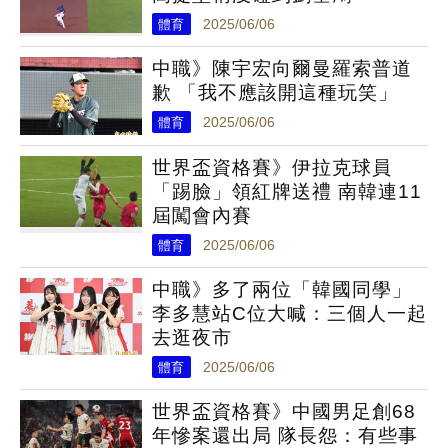
體育
2025/06/06
中職》陳宇宏向爾曼羅索普道
歉 「我不應該開這種玩笑」
體育
2025/06/06
世界盃資格賽》伊拉克球員
「踢臉」領紅牌送禮 南韓連11
屆闖會內賽
體育
2025/06/06
中職》多了兩位「韓國同學」
李多慧站C位大喊：三個人一起
去逛夜市
體育
2025/06/06
世界盃資格賽》中國男足創68
年慘案還出局 隊長怨：有些事