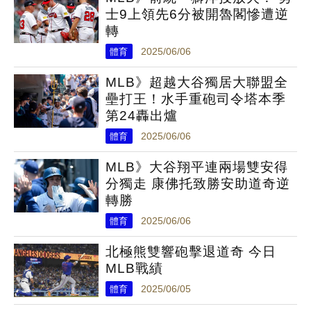
士9上領先6分被開魯閣慘遭逆
轉
體育
2025/06/06
MLB》超越大谷獨居大聯盟全
壘打王！水手重砲司令塔本季
第24轟出爐
體育
2025/06/06
MLB》大谷翔平連兩場雙安得
分獨走 康佛托致勝安助道奇逆
轉勝
體育
2025/06/06
北極熊雙響砲擊退道奇 今日
MLB戰績
體育
2025/06/05