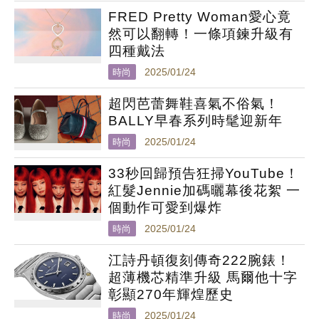
FRED Pretty Woman愛心竟
然可以翻轉！一條項鍊升級有
四種戴法
時尚
2025/01/24
超閃芭蕾舞鞋喜氣不俗氣！
BALLY早春系列時髦迎新年
時尚
2025/01/24
33秒回歸預告狂掃YouTube！
紅髮Jennie加碼曬幕後花絮 一
個動作可愛到爆炸
時尚
2025/01/24
江詩丹頓復刻傳奇222腕錶！
超薄機芯精準升級 馬爾他十字
彰顯270年輝煌歷史
時尚
2025/01/24