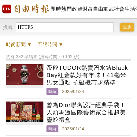
即時
熱門
政治
財富自由
軍武
社會
生活
搜尋
時尚
新聞 ▼
不限時間
▼
約有 352 項結果 (搜尋時間：0.102 秒)
帝舵TUDOR熱賣潛水錶Black
Bay紅金款好有年味！41毫米
男女通吃 抗磁機芯超精準
時尚
2025/01/24
曾為Dior聯名設計經典手袋！
人頭馬邀國際藝術家合推超美
靈蛇禮盒
時尚
2025/01/24