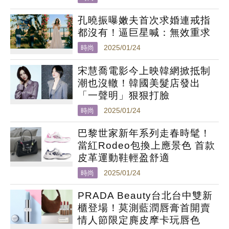
孔曉振曝嫩夫首次求婚連戒指
都沒有！逼巨星喊：無效重求
時尚
2025/01/24
宋慧喬電影今上映韓網掀抵制
潮也沒轍！韓國美髮店發出
「一聲明」狠狠打臉
時尚
2025/01/24
巴黎世家新年系列走春時髦！
當紅Rodeo包換上應景色 首款
皮革運動鞋輕盈舒適
時尚
2025/01/24
PRADA Beauty台北台中雙新
櫃登場！莫測藍潤唇膏首開賣
情人節限定麂皮摩卡玩唇色