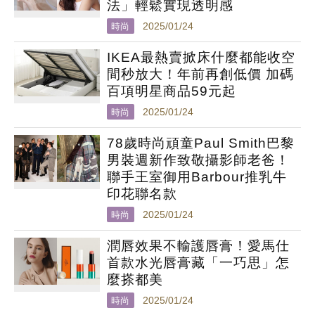
法」輕鬆實現透明感
時尚
2025/01/24
IKEA最熱賣掀床什麼都能收空
間秒放大！年前再創低價 加碼
百項明星商品59元起
時尚
2025/01/24
78歲時尚頑童Paul Smith巴黎
男裝週新作致敬攝影師老爸！
聯手王室御用Barbour推乳牛
印花聯名款
時尚
2025/01/24
潤唇效果不輸護唇膏！愛馬仕
首款水光唇膏藏「一巧思」怎
麼搽都美
時尚
2025/01/24