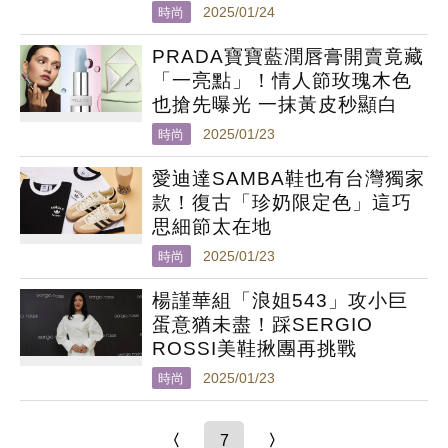
時尚
2025/01/24
PRADA寶寶藍潤唇膏開賣竟藏
「一亮點」！情人節玫瑰木色
也搶先曝光 一抹黃皮秒顯白
時尚
2025/01/23
愛迪達SAMBA鞋也有台灣獨家
款！復古「珍奶限定色」這巧
思細節太在地
時尚
2025/01/23
楊謹華組「浪姐543」攻小巨
蛋意猶未盡！踩SERGIO
ROSSI美鞋揪團再挑戰
時尚
2025/01/23
〈
7
〉