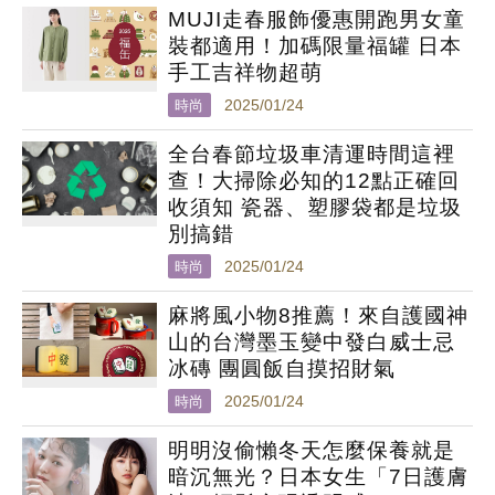
MUJI走春服飾優惠開跑男女童
裝都適用！加碼限量福罐 日本
手工吉祥物超萌
時尚
2025/01/24
全台春節垃圾車清運時間這裡
查！大掃除必知的12點正確回
收須知 瓷器、塑膠袋都是垃圾
別搞錯
時尚
2025/01/24
麻將風小物8推薦！來自護國神
山的台灣墨玉變中發白威士忌
冰磚 團圓飯自摸招財氣
時尚
2025/01/24
明明沒偷懶冬天怎麼保養就是
暗沉無光？日本女生「7日護膚