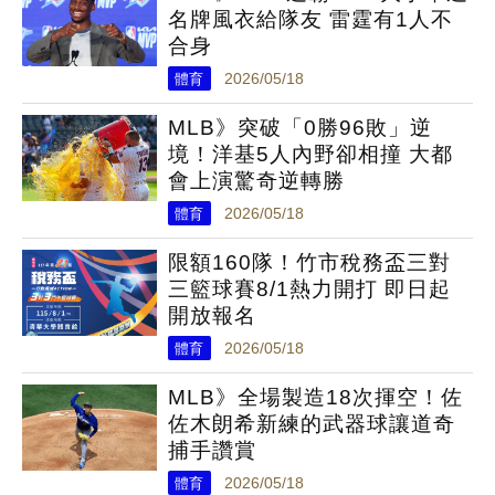
名牌風衣給隊友 雷霆有1人不
合身
體育
2026/05/18
MLB》突破「0勝96敗」逆
境！洋基5人內野卻相撞 大都
會上演驚奇逆轉勝
體育
2026/05/18
限額160隊！竹市稅務盃三對
三籃球賽8/1熱力開打 即日起
開放報名
體育
2026/05/18
MLB》全場製造18次揮空！佐
佐木朗希新練的武器球讓道奇
捕手讚賞
體育
2026/05/18