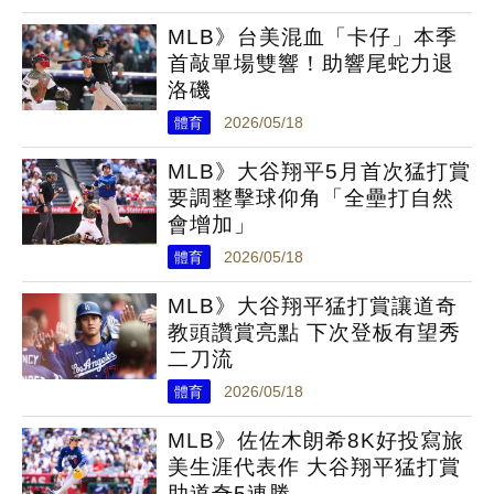
MLB》台美混血「卡仔」本季
首敲單場雙響！助響尾蛇力退
洛磯
體育
2026/05/18
MLB》大谷翔平5月首次猛打賞
要調整擊球仰角「全壘打自然
會增加」
體育
2026/05/18
MLB》大谷翔平猛打賞讓道奇
教頭讚賞亮點 下次登板有望秀
二刀流
體育
2026/05/18
MLB》佐佐木朗希8K好投寫旅
美生涯代表作 大谷翔平猛打賞
助道奇5連勝