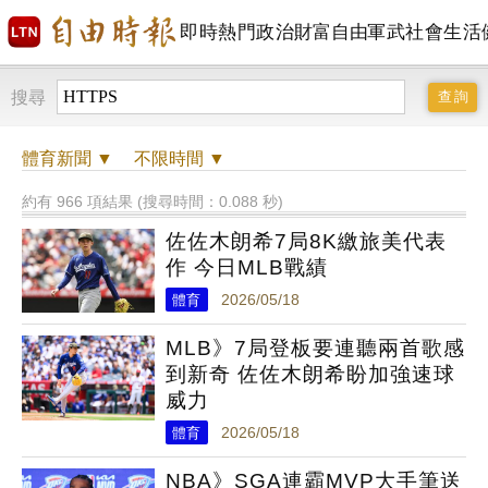
即時
熱門
政治
財富自由
軍武
社會
生活
搜尋
體育
新聞 ▼
不限時間
▼
約有 966 項結果 (搜尋時間：0.088 秒)
佐佐木朗希7局8K繳旅美代表
作 今日MLB戰績
體育
2026/05/18
MLB》7局登板要連聽兩首歌感
到新奇 佐佐木朗希盼加強速球
威力
體育
2026/05/18
NBA》SGA連霸MVP大手筆送