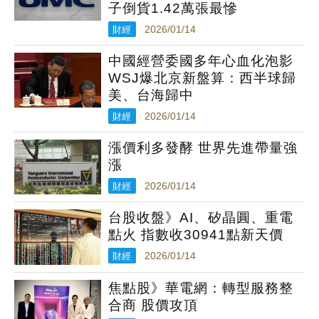
子倒貨1.42萬張最慘
財經
2026/01/14
中國經營委國多年心血化泡影
WSJ爆北京新盤算：西半球歸
美、台海歸中
財經
2026/01/14
漲價利多發酵 世界先進帶量強
漲
財經
2026/01/14
台股收盤》AI、矽晶圓、重電
點火 指數收30941點新天價
財經
2026/01/14
焦點股》華電網：轉型服務整
合商 股價攻頂