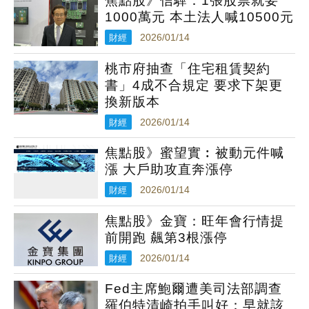
焦點股》信驊：1張股票就要
1000萬元 本土法人喊10500元
財經
2026/01/14
桃市府抽查「住宅租賃契約
書」4成不合規定 要求下架更
換新版本
財經
2026/01/14
焦點股》蜜望實︰被動元件喊
漲 大戶助攻直奔漲停
財經
2026/01/14
焦點股》金寶：旺年會行情提
前開跑 飆第3根漲停
財經
2026/01/14
Fed主席鮑爾遭美司法部調查
羅伯特清崎拍手叫好：早就該