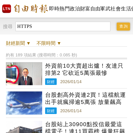
即時
熱門
政治
財富自由
軍武
社會
生活
搜尋
財經
新聞 ▼
不限時間
▼
約有 189 項結果 (搜尋時間：0.085 秒)
外資前10大賣超出爐！友達只
排第2 它砍近5萬張最慘
財經
2026/01/14
台股創高外資連2買！這檔航運
出手就瘋掃逾5萬張 放量飆高
財經
2026/01/14
台股站上30900點投信最愛這
檔電子！連11買霸榜 爆量狂飆