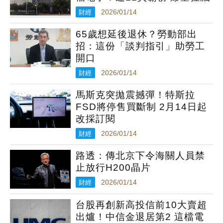
財經
2026/01/14
65歲想延後退休？勞動部出
招：這份「談判指引」助勞工
開口
財經
2026/01/14
馬斯克突拋震撼彈！特斯拉
FSD將停售買斷制 2月14日起
改採訂閱
財經
2026/01/14
路透：傳北京下令海關人員禁
止放行H200晶片
財經
2026/01/14
台股再創新高投信前10大賣超
出爐！中信金退居第2 這檔電