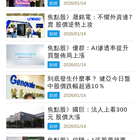
財經
2026/01/14
焦點股》晟銘電：不懼外資連7
賣 股價逆勢上攻
財經
2026/01/14
焦點股》優群：AI滲透率提升
買盤佈局上漲
財經
2026/01/14
到底發生什麼事？ 健亞今日盤
中股價跌幅超過10％
財經
2026/01/14
焦點股》國巨：法人上看300
元 股價大漲
財經
2026/01/14