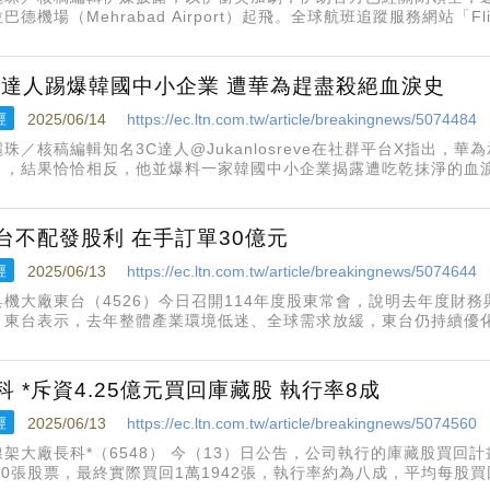
巴德機場（Mehrabad Airport）起飛。全球航班追蹤服務網站「Fli
有幾架伊朗飛機正在離開德黑蘭，呼號（callsigns）顯示這些並非
C達人踢爆韓國中小企業 遭華為趕盡殺絕血淚史
經
2025/06/14
https://ec.ltn.com.tw/article/breakingnews/5074484
麗珠／核稿編輯知名3C達人@Jukanlosreve在社群平台X指出，
」，結果恰恰相反，他並爆料一家韓國中小企業揭露遭吃乾抹淨的血
取專業知識；接著透過華為在中國的子公司將技術商業化，再發佈相
，華為試圖
台不配發股利 在手訂單30億元
經
2025/06/13
https://ec.ltn.com.tw/article/breakingnews/5074644
具機大廠東台（4526）今日召開114年度股東常會，說明去年度財
。東台表示，去年整體產業環境低迷、全球需求放緩，東台仍持續優
個月，在手訂單約30億元，營運目標維持優於去年。
科 *斥資4.25億元買回庫藏股 執行率8成
經
2025/06/13
https://ec.ltn.com.tw/article/breakingnews/5074560
線架大廠長科*（6548） 今（13）日公告，公司執行的庫藏股買回
000張股票，最終實際買回1萬1942張，執行率約為八成，平均每股買