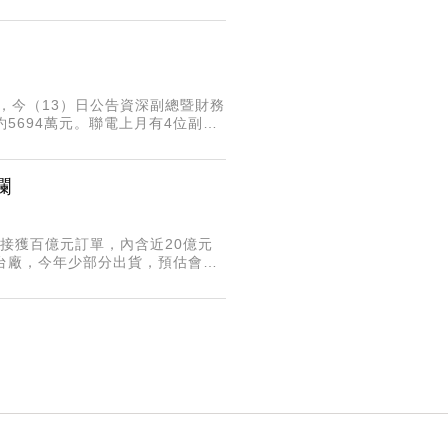
3058張庫藏股將作為第二季
，今（13）日公告資深副總暨財務
約5694萬元。聯電上月有4位副總
計申報轉讓公司持股2900張，日
瀾
底接獲百億元訂單，內含近20億元
惠台廠，今年少部分出貨，預估會在
租倉儲方式，可建立安全庫存，避