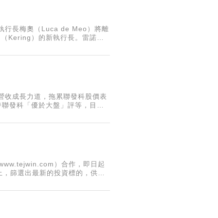
長梅奧（Luca de Meo）將離
Kering）的新執行長。雷諾週
車行業之外尋求新的挑戰。
明年營收成長力道，拖累聯發科股價表
維持聯發科「優於大盤」評等，目標
，逢低進場買進。
.tejwin.com）合作，即日起
上，篩選出最新的投資標的，供讀