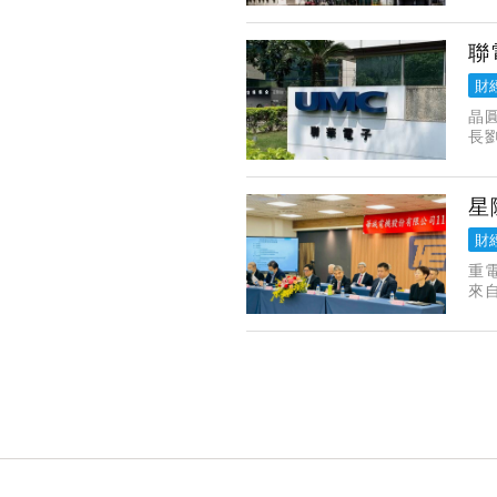
回
聯
財
晶
長
級
前
星
財
重
來
明
免