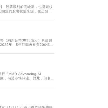
利、股票股利的高峰期，也是短線
人關注的股息收益來源，更是短期
，會吸引市場資金提前卡位，股價
澳幣（約新台幣3835億元）興建數
029年、5年期間再投資200億澳
D Advancing AI
品藍圖，備受市場關注。對此，知名分
下一致強調採開放系統
六（14日）仍有班機從德黑蘭梅