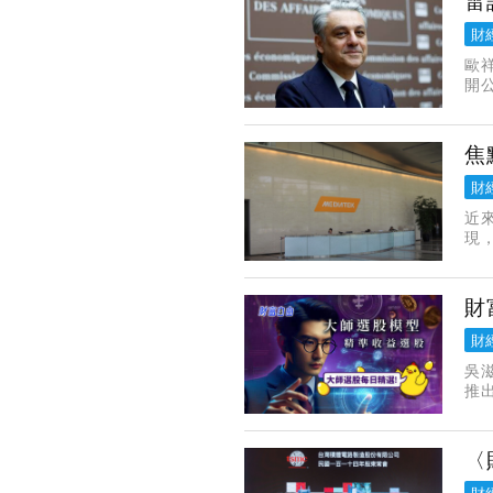
雷
財
歐祥
開
日
焦
財
近
現
價
財
財
吳滋
推
者
〈