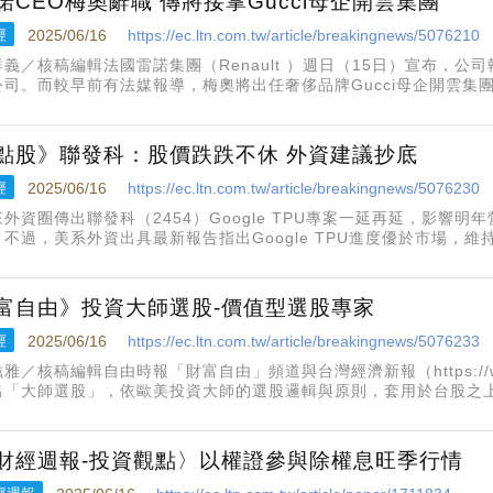
諾CEO梅奧辭職 傳將接掌Gucci母企開雲集團
經
2025/06/16
https://ec.ltn.com.tw/article/breakingnews/5076210
義／核稿編輯法國雷諾集團（Renault ）週日（15日）宣布，公司執行
公司。而較早前有法媒報導，梅奧將出任奢侈品牌Gucci母企開雲集團（
發出聲明宣布，梅奧在擔任雷諾集團掌門人5年後決定卸任，並在汽
點股》聯發科：股價跌跌不休 外資建議抄底
經
2025/06/16
https://ec.ltn.com.tw/article/breakingnews/5076230
來外資圈傳出聯發科（2454）Google TPU專案一延再延，影響
，不過，美系外資出具最新報告指出Google TPU進度優於市場，
1888元維持不變，建議可趁著股價因TPU專案大幅不如市場預期時
富自由》投資大師選股-價值型選股專家
經
2025/06/16
https://ec.ltn.com.tw/article/breakingnews/5076233
雅／核稿編輯自由時報「財富自由」頻道與台灣經濟新報（https://www
出「大師選股」，依歐美投資大師的選股邏輯與原則，套用於台股之
參考，今日推出查爾士‧布蘭帝的價值型選股法。
財經週報-投資觀點〉以權證參與除權息旺季行情