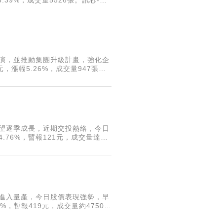
為3
推演，並推動集團升級計畫，強化企
，漲幅5.26%，成交量947張。
擴張，並與品牌客戶討論生產調度
有望逐季成長，近期交投熱絡，今日
.76%，暫報121元，成交量達
續推出，下半年AI產品的市場需求
步進入量產，今日股價表現強勢，早
%，暫報419元，成交量約4750
該公司表示，終端客戶的AI