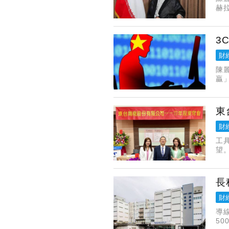
赫拉
前
3
財
陳
贏
獲
時
東
財
工
望
四
長
財
導
5