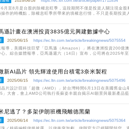
經週報
2025/06/16
https://ec.ltn.com.tw/article/paper/1711834
年6月至8月是台股的除權息旺季，這段期間不僅是投資人關注現金股
極操作的時機點，除權息旺季所帶來的填權息行情，不只是長期投資
本利得操作的重要機會。當上市櫃公司宣布高現金股利或股票股利時
往在除權息前出現一波
馬遜計畫在澳洲投資3835億元興建數據中心
經
2025/06/15
https://ec.ltn.com.tw/article/breakingnews/5075554
媒報導，美國科技巨擘「亞馬遜（Amazon）」將在澳洲投資200億
中心。綜合媒體報導，亞馬遜週六（14日）宣布，公司將在2025年至2
，用於擴建、運營和維護其在澳洲的數據中心基礎設施。
微新AI晶片 領先輝達使用台積電3奈米製程
經
2025/06/15
https://ec.ltn.com.tw/article/breakingnews/5075496
晶片設計巨頭「超微（AMD）」於台灣時間6月13日在美國舊金山舉行「AM
025」大會，會上AMD公司執行長蘇姿丰親自揭示AI願景與最新產
陸行之表示看法，認為AMD Advancing AI會議，除了全公司上
米尼逃了？多架伊朗班機飛離德黑蘭
經
2025/06/14
https://ec.ltn.com.tw/article/breakingnews/5075364
麗珠／核稿編輯伊媒披露，以伊衝突加劇，伊朗官方已經關閉領空，週