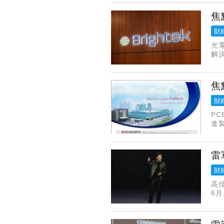
焦
財
光
解
分暫
焦
財
P
進
5
雷
財
高
6
時