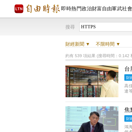
即時
熱門
政治
財富自由
軍武
社
搜尋
財經
新聞 ▼
不限時間
▼
約有 539 項結果 (搜尋時間：0.142 
台
財
高
達
列
類
焦
財
鴻
個多