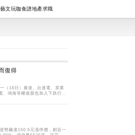
論
藝文
玩咖
食譜
地產
求職
失而復得
一（16日）廣達、台達電、英業
台積電、鴻海等權值股也加入下跌行
6點，所幸在光通訊、AI、塑膠等
逆勢飆達150.5元漲停價，創近一
.39%，成交量5526張。訊芯-KY