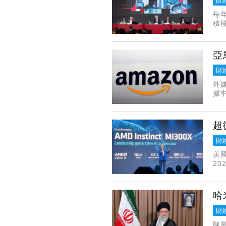
財
每
積
資
往
亞
財
外
據
元
超
財
美國
2
析師
哈
財
陳