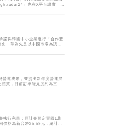
ghtradar24」也在X平台證實，目
定期航班，因此
華為承諾與韓國中小企業進行「合作雙
淚史，華為先是以中國市場為誘餌
同產品；當韓企拒絕進一步合作
務與營運成果，並提出新年度營運展
化體質，目前訂單能見度約為三至
計畫執行完畢；原計畫預定買回1萬
回價格為新台幣35.59元，總計買