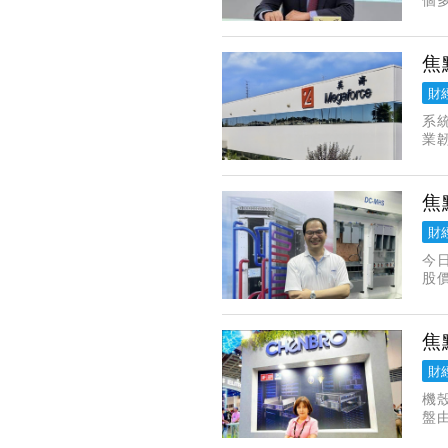
今年
焦
財
系
業韌
為
與
焦
財
今
股
2
與
焦
財
機
盤由
張