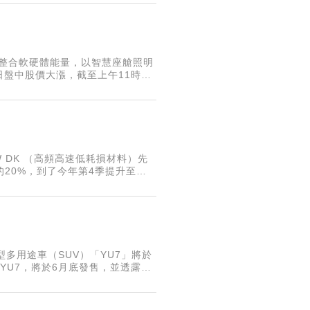
，整合軟硬體能量，以智慧座艙照明
盤中股價大漲，截至上午11時4
 DK （高頻高速低耗損材料）先
的20%，到了今年第4季提升至
分左右，富喬股價上漲2.53%
多用途車（SUV）「YU7」將於
YU7，將於6月底發售，並透露屆
S Pro。