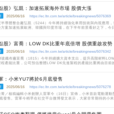
點股》弘凱：加速拓展海外市場 股價大漲
經
2025/06/16
https://ec.ltn.com.tw/article/breakingnews/5076369
電半導體整合廠弘凱（5244）今年將持續強化車用技術與內視應用
決方案加速拓展歐洲、韓國與印度市場，在下半年前景看好之下，今日
報45.9元，漲幅5.03%，成交量2001張。
點股》富喬：LOW DK比重年底倍增 股價重啟攻勢
經
2025/06/16
https://ec.ltn.com.tw/article/breakingnews/5076342
CB玻纖布廠富喬（1815）今年持續擴大資本支出，提升高階材料LOW
製程產能比重，公司預估整體LOW DK先進製程的產能比重將由目前
0%以上。富喬今日股價重啟攻勢，企圖收復5日與10日線，截至10:51
軍：小米YU7將於6月底發售
經
2025/06/16
https://ec.ltn.com.tw/article/breakingnews/5076278
佳菁／核稿編輯小米創辦人雷軍今（16日）宣佈，小米首款電動運動型
月底發售。雷軍今稍早在社交平台微博發文表示，大家非常期待的小米
還有很多重磅新品將同場一起發布，例如搭載玄戒O1晶片的第2款平板7