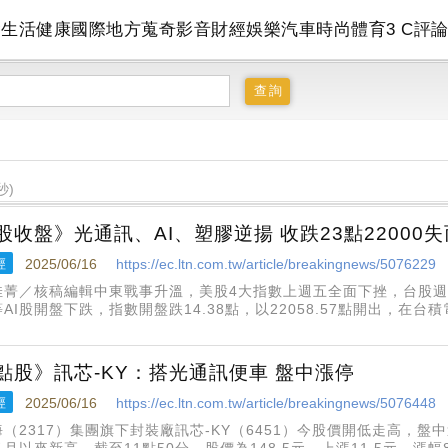
會
生活
健康
國際
地方
蒐奇
影音
財經
娛樂
汽車
時尚
體育
3 C
評
秒)
股收盤》光通訊、AI、塑膠逆揚 收跌23點22000
經
2025/06/16
https://ec.ltn.com.tw/article/breakingnews/5076229
佳菁／核稿編輯中東戰事升溫，美股4大指數上週五全面下挫，台股週
等AI股開盤下跌，指數開盤跌14.38點，以22058.57點開出，在
，而傳產與金融也拉回整理，指數開低走低，跌136點，指數測2193
點股》訊芯-KY：搭光通訊便車 盤中漲停
經
2025/06/16
https://ec.ltn.com.tw/article/breakingnews/5076448
海（2317）集團旗下封裝廠訊芯-KY（6451）今股價開低走高，盤中
月以來新高。截至11點50分，股價為148.5元，上漲11.5元、漲幅8