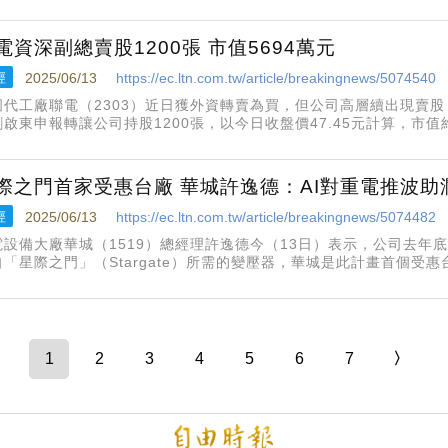
金額約4.25億元。長科*第二季將回歸原有的配息機制，針對未買完的
電資深副總賣股1200張 市值5694萬元
經
2025/06/13
https://ec.ltn.com.tw/article/breakingnews/5074540
圓代工廠聯電（2303）近日獲外資轉賣為買，但公司高層續出現賣股
劉啟東申報轉讓公司持股1200張，以今日收盤價47.45元計算，市值
高階主管申報轉讓公司持股，包括劉士維、徐明志、陳進雙、吳宗賢共
際之門首家受惠台廠 華城許逸德：AI對重電推波助
經
2025/06/13
https://ec.ltn.com.tw/article/breakingnews/5074482
電設備大廠華城（1519）總經理許逸德今（13日）表示，公司去年
自「星際之門」（Stargate）所需的變壓器，華城是此計畫首個受
後年貢獻；他透露，確實收到許多赴美建廠邀請，但華城目前仍透過
客戶擔憂
1
2
3
4
5
6
7
〉