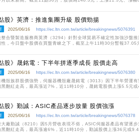
5月營收5.95億元，月減9.78%、年增94.8%；今年前5月累計營收
點股》英濟：推進集團升級 股價勁揚
經
2025/06/16
https://ec.ltn.com.tw/article/breakingnews/5076391
統整合暨製造服務商英濟（3294）針對全球貿易不確定性加強沙盤
性，今日盤中股價在買盤青睞之下，截至上午11時30分暫報37.05元
因應全球供應鏈重組趨勢，英濟強化中國廠系統整合與墨西哥廠產能
策略
點股》晟銘電：下半年拼逐季成長 股價走高
經
2025/06/16
https://ec.ltn.com.tw/article/breakingnews/5076380
日機殼族群股價強勢，伺服器機殼廠晟銘電（3013）因下半年營運
價黑翻紅走高，最高漲近7%，近11時10分，晟銘電股價上漲5.5元或4
.3萬張。晟銘電總經理羅志吉日前表示，因輝達GB系列伺服器有望陸
點股》勤誠：ASIC產品逐步放量 股價強漲
經
2025/06/16
https://ec.ltn.com.tw/article/breakingnews/5076378
殼大廠勤誠（8210）因5月營收表現不俗，ASIC伺服器產品有望逐
黑翻紅走高，最高漲逾6%，近11時10分，勤誠股價上漲36元或9.4
。勤誠前5月累計營收為79.6億，年增近58%，創下歷年同期新高。