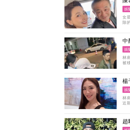
陳
娛
女
除
佳
說
中
娛
林
被
現
機
楊
娛
林
近
千
解
趙