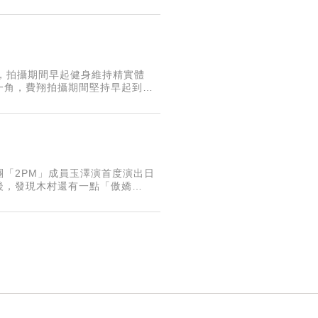
得自由。」
，拍攝期間早起健身維持精實體
一角，費翔拍攝期間堅持早起到健
造型是本片亮點之一。
「2PM」成員玉澤演首度演出日
後，發現木村還有一點「傲嬌
演的演出後，對他傳遞情感的方式