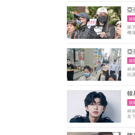
亞
娛
羅
機
其
喔
亞
娛
林
抗
隨
達
韓
娛
林
名
首爾