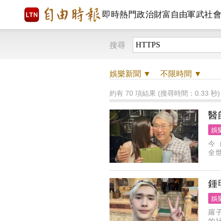
即時
熱門
政治
財富自由
軍武
社
搜尋
娛樂
新聞 ▼
不限時間
▼
約有 70 項結果 (搜尋時間：0.33 秒)
醫
娛
今
全
市
爸
鍾
娛
羅
的