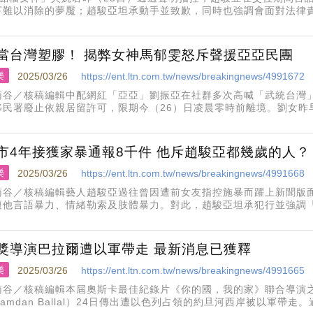
下難以消除的夢魘；趙駿亞坦承動手並致歉，同時也強調會面對法律
直言趙駿亞的人格已經固定，不可能因另一半而有所改變。
當台灣塑膠！ 揭弊女神馬郁雯怒斥聲援亞亞民團
樂
2025/03/26
https://ent.ltn.com.tw/news/breakingnews/4991672
南谷／核稿編輯中配網紅「亞亞」劉振亞在社群多次高喊「武統台灣
移民署廢止依親居留許可，限期今（26）日凌晨零時前離境。劉女昨
身松山機場改口同意出境，還說不認為自己有錯，而是為了日後能清白
前往中國福州，八炯
市4年接獲家暴通報8千件 他斥趙駿亞都幾歲的人？
樂
2025/03/26
https://ent.ltn.com.tw/news/breakingnews/4991668
南谷／核稿編輯藝人趙駿亞過往曾因遭前女友指控施暴而躍上新聞版面
遭他言語暴力、情緒勒索及肢體暴力。對此，趙駿亞坦承犯行並強調
，台北市自2021年至2024年平均每年接獲8000件家暴通報，並
市社會局採
獎導演巴拉爾遭以軍帶走 最新消息已獲釋
樂
2025/03/26
https://ent.ltn.com.tw/news/breakingnews/4991665
南谷／核稿編輯本屆奧斯卡最佳紀錄片《你的國，我的家》聯合導演
Hamdan Ballal）24日傳出遭以色列占領的約旦河西岸被以軍帶