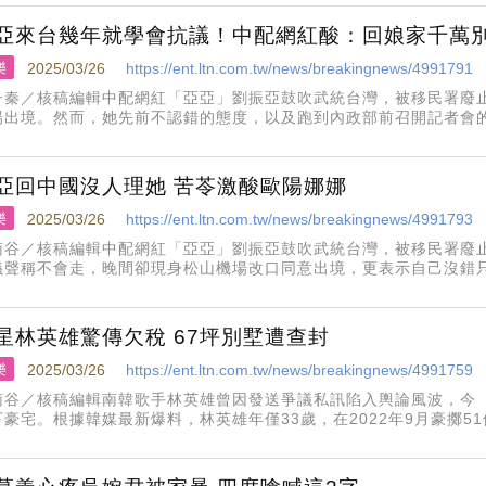
亞來台幾年就學會抗議！中配網紅酸：回娘家千萬
樂
2025/03/26
https://ent.ltn.com.tw/news/breakingnews/4991791
子秦／核稿編輯中配網紅「亞亞」劉振亞鼓吹武統台灣，被移民署廢止
場出境。然而，她先前不認錯的態度，以及跑到內政部前召開記者會
他中配都看不下去，中配網紅「焦慮主婦Lia」于利雅在臉書PO文大
！」
亞回中國沒人理她 苦苓激酸歐陽娜娜
樂
2025/03/26
https://ent.ltn.com.tw/news/breakingnews/4991793
南谷／核稿編輯中配網紅「亞亞」劉振亞鼓吹武統台灣，被移民署廢止
議聲稱不會走，晚間卻現身松山機場改口同意出境，更表示自己沒錯
後搭乘昨晚8點45分的班機飛往中國福州。X版主「李老師不是你老師
中國動態，曝光
星林英雄驚傳欠稅 67坪別墅遭查封
樂
2025/03/26
https://ent.ltn.com.tw/news/breakingnews/4991759
南谷／核稿編輯南韓歌手林英雄曾因發送爭議私訊陷入輿論風波，今（
下豪宅。根據韓媒最新爆料，林英雄年僅33歲，在2022年9月豪擲51
麻浦區合井洞67坪高級住宅「Mecenatpolis」頂層公寓，去年