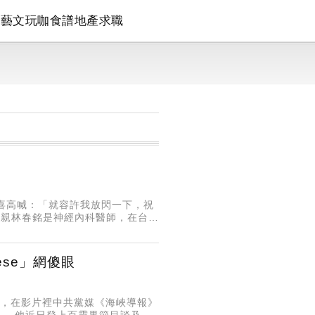
論
藝文
玩咖
食譜
地產
求職
喜高喊：「就容許我放閃一下，祝
父親林春銘是神經內科醫師，在台南
文說，這輩子最大成就就是成為爸
ese」網傻眼
手法，在影片裡中共黨媒《海峽導報》
」，他近日登上百靈果節目談及被