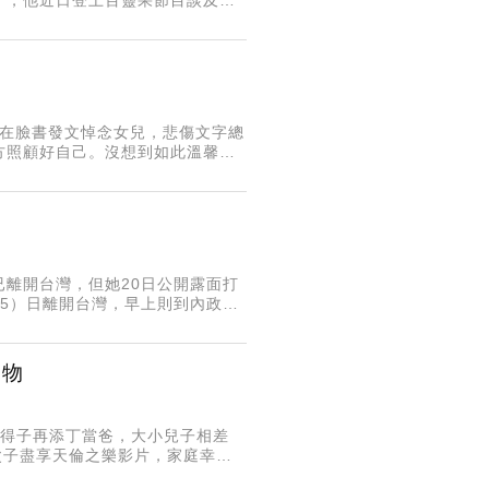
前遭炎上的事件。值得注意的是，
常在臉書發文悼念女兒，悲傷文字總
對方照顧好自己。沒想到如此溫馨的
離開台灣，但她20日公開露面打
5）日離開台灣，早上則到內政部
為背後可能有人指點，內政部長劉
食物
來得子再添丁當爸，大小兒子相差
享父子盡享天倫之樂影片，家庭幸