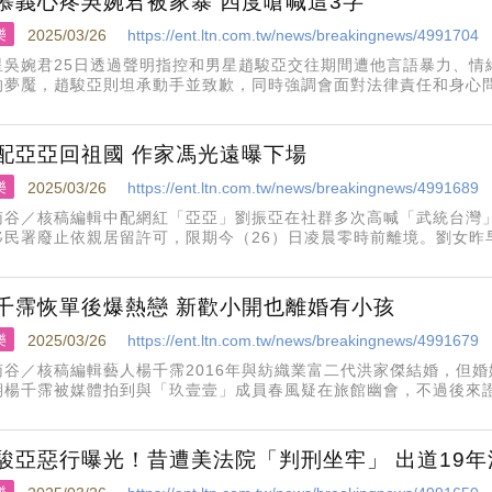
慕義心疼吳婉君被家暴 四度嗆喊這3字
樂
2025/03/26
https://ent.ltn.com.tw/news/breakingnews/4991704
星吳婉君25日透過聲明指控和男星趙駿亞交往期間遭他言語暴力、情
的夢魘，趙駿亞則坦承動手並致歉，同時強調會面對法律責任和身心問
男配角得主陳慕義心疼在臉書曬出同框吳婉君表示，看到婉君被家爆
：「拍戲時我常偷看
配亞亞回祖國 作家馮光遠曝下場
樂
2025/03/26
https://ent.ltn.com.tw/news/breakingnews/4991689
南谷／核稿編輯中配網紅「亞亞」劉振亞在社群多次高喊「武統台灣
移民署廢止依親居留許可，限期今（26）日凌晨零時前離境。劉女昨
身松山機場改口同意出境，還說不認為自己有錯，而是為了日後能清白
前往中國福州。
千霈恢單後爆熱戀 新歡小開也離婚有小孩
樂
2025/03/26
https://ent.ltn.com.tw/news/breakingnews/4991679
南谷／核稿編輯藝人楊千霈2016年與紡織業富二代洪家傑結婚，但婚
期楊千霈被媒體拍到與「玖壹壹」成員春風疑在旅館幽會，不過後來
霈過往情史豐富，不僅有發電機稱號，連「小S」徐熙娣都曾認證：
，春風並不是楊千
駿亞惡行曝光！昔遭美法院「判刑坐牢」 出道19年