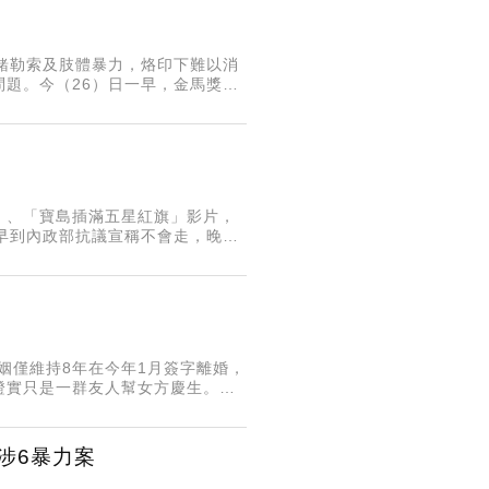
緒勒索及肢體暴力，烙印下難以消
題。今（26）日一早，金馬獎最
的新聞，很生氣，真的很生氣，他
」、「寶島插滿五星紅旗」影片，
早到內政部抗議宣稱不會走，晚間
回來，隨後搭乘昨晚8時45分班
姻僅維持8年在今年1月簽字離婚，
證實只是一群友人幫女方慶生。楊
「沒有她得不到的男人。」但據了
涉6暴力案