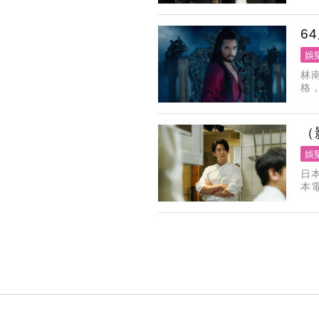
伯
6
娛
林
格
身
（
娛
日
本
感
印