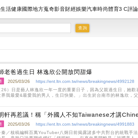
會
生活
健康
國際
地方
蒐奇
影音
財經
娛樂
汽車
時尚
體育
3 C
評
師老爸過生日 林逸欣公開放閃甜爆
樂
2025/03/26
https://ent.ltn.com.tw/news/breakingnews/4992128
（26）日是藝人林逸欣一年一度的重要日子，因為父親過生日，她歡
世界我最愛&最愛我的男人，生日快樂。」出生於台南市的林逸欣，
南區西門路一段開設診所，媽媽則是生物老師，中午左右她在臉書發
媽媽的女兒，「他們
明軒再惹議！稱「外國人不知Taiwanese才講Chin
樂
2025/03/26
https://ent.ltn.com.tw/news/breakingnews/4991883
子秦／核稿編輯百萬YouTuber八炯日前揭露諸多中共對台的統戰
社長，竟脫口說要聯絡網紅「鍾明軒」，引來外界開酸是「祖國美人