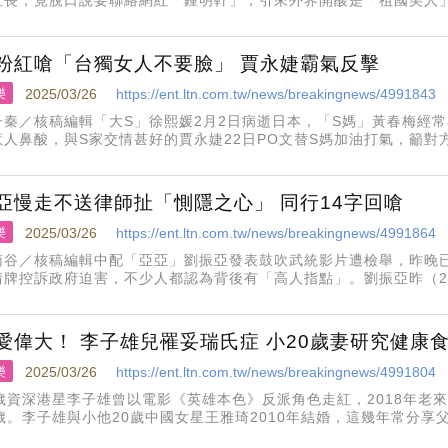
上心境，卻再次引起爭議。鍾明軒近日登上百靈果節目受訪，大聊先
聲稱，在國外許
粉紅嗆「台獨女人不要臉」 賈永婕霸氣反擊
樂
2025/03/26
https://ent.ltn.com.tw/news/breakingnews/4991843
子秦／核稿編輯「大S」徐熙媛2月2日病逝日本，「S媽」黃春梅經
惹人鼻酸，與S家交情甚好的賈永婕22日PO文替S媽加油打氣，籲
文，引來小粉紅的酸言酸語，對此，賈永婕霸氣反擊。
亞慢走不送律師扯「惻隱之心」 同行14字回嗆
樂
2025/03/26
https://ent.ltn.com.tw/news/breakingnews/4991864
南谷／核稿編輯中配「亞亞」劉振亞發表鼓吹武統影片遭檢舉，昨晚已
情牌控訴政府迫害，不少人都認為背後有「高人指點」。劉振亞昨（2
記者會，她神隱數日突公開露面、上節目、辦記者會，許多人一致認
芳受訪也表示，綜觀
愛偉大！ 李子雄兒罹妥瑞氏症 小20歲妻研究健康
樂
2025/03/26
https://ent.ltn.com.tw/news/breakingnews/4991804
5歲資深港星李子雄曾以電影《英雄本色》反派角色走紅，2018年老
3歲。李子雄與小他20歲中國女星王雅琦2010年結婚，這幾年常分
，不過近日王雅琦落淚分享兒子原來在4歲時確診罕見疾病妥瑞氏症。