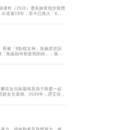
也隨著昨（25日）遭吳婉君指控肢體
出道逾19年，至今已捲入「6起
人感到不可置信。
」
）再被「8點檔女神」吳婉君控訴
調「無論如何都是我的錯」，最終
鬼班長爆紅，後來演出《一家
憂鬱症女兒歐陽靖及孫子新醬一起
顧女兒遺憾。2020年，譚艾珍帶
？她說原因很單純，就只為了好好
」
語暴力、情緒勒索及肢體暴力，烙