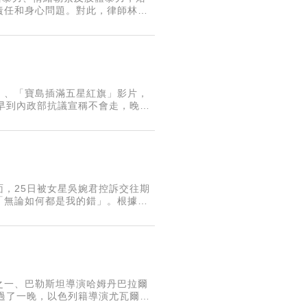
責任和身心問題。對此，律師林智
」、「寶島插滿五星紅旗」影片，
早到內政部抗議宣稱不會走，晚間
回來，隨後搭乘昨晚8時45分班
，25日被女星吳婉君控訴交往期
「無論如何都是我的錯」。根據調
有逐漸攀升的跡象。為推廣家暴防治，
之一、巴勒斯坦導演哈姆丹巴拉爾
走。過了一晚，以色列籍導演尤瓦爾亞