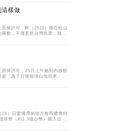
別這樣做
居留許可，昨（25日）晚在松山
的舉動，不僅惹怒台灣民眾，就連
酸：「回娘家千萬不要這樣做
居留許可，25日上午她到內政部
只是「為了日後能清白地回來」，
」今（26）日凌晨公開「亞亞」抵
26）日驚傳滯納地方稅而遭查封
億韓幣（約1.3億台幣）購入位於
10月中旬無預警被查封，所幸在元