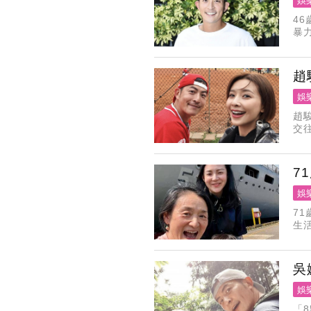
娛
4
暴
暴
趙
娛
趙
交
更
人
7
娛
7
生
著
陪
吳
娛
「