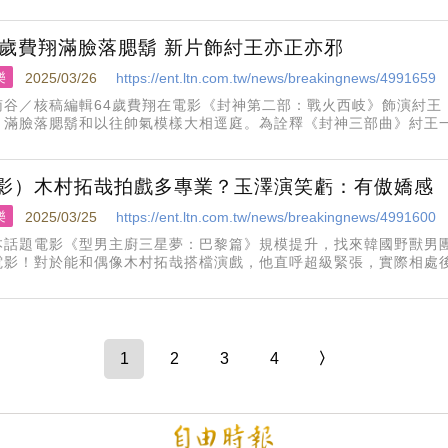
拉罕透露巴拉爾頭部、腹部受傷，「歷經一整晚被毆打後，巴拉爾獲
4歲費翔滿臉落腮鬍 新片飾紂王亦正亦邪
樂
2025/03/26
https://ent.ltn.com.tw/news/breakingnews/4991659
南谷／核稿編輯64歲費翔在電影《封神第二部：戰火西岐》飾演紂王
，滿臉落腮鬍和以往帥氣模樣大相逕庭。為詮釋《封神三部曲》紂王
房鍊身體，也因為詮釋片中亦正亦邪紂王形象，圈內人士誇讚，他的
影）木村拓哉拍戲多專業？玉澤演笑虧：有傲嬌感
樂
2025/03/25
https://ent.ltn.com.tw/news/breakingnews/4991600
本話題電影《型男主廚三星夢：巴黎篇》規模提升，找來韓國野獸男團
電影！對於能和偶像木村拓哉搭檔演戲，他直呼超級緊張，實際相處
」。據悉，曾參與過《半澤直樹》的王牌監製伊與田英德在看過玉澤
象深刻，認為與本片的甜點
1
2
3
4
〉