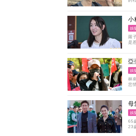
炎
他
小
娛
羅
是
貼
亞
娛
林
悲
開
世
母
娛
6
2
福