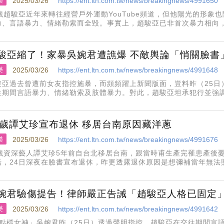
樂
2025/03/26
https://ent.ltn.com.tw/news/breakingnews/4991650
6歲趙駿亞近年來轉往經營戶外運動YouTube頻道，但他陽光的形象
力、言語暴力、情緒勒索而全毀。事實上，趙駿亞已非首次暴力相向，
力事件」，此前更曾因涉及施暴，在美國遭判刑後入獄，本性難移令
駿亞縮了！家暴吳婉君遭譙爆 不敵輿論「悄關臉書
樂
2025/03/26
https://ent.ltn.com.tw/news/breakingnews/4991648
駿亞過去曾遭前女友指控施暴，而頻頻躍上新聞版面，豈料昨（25日
往期間言語暴力、情緒勒索及肢體暴力。對此，趙駿亞坦承犯行並強
不敵輿論壓力，悄悄關閉臉書粉絲專頁。趙駿亞憑藉《新兵日記》魔
》、《金家好媳婦》等八點
1歲譚艾珍宣布退休 移居台南原因藏洋蔥
樂
2025/03/26
https://ent.ltn.com.tw/news/breakingnews/4991676
1歲資深藝人譚艾珍5年前自台北移居台南，跟當時甫生產完罹患產後
活，24日深夜在臉書宣布退休，昨更透露退休原因是想彌補當年無法照
歐陽靖母子移居台南時，她才68歲，為什麼要提早放下台北工作機會
伴照顧他們母
婉君驗傷提告！律師嚴正告誡「趙駿亞人格已固定
樂
2025/03/26
https://ent.ltn.com.tw/news/breakingnews/4991642
8點檔女神」吳婉君昨（25日）透過聲明指控，趙駿亞在交往期間言