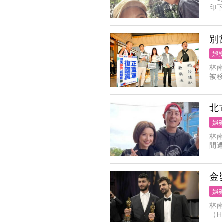
印
群
別
娛
林
被
現
機
北
娛
林
間
查
北
金
娛
林
（