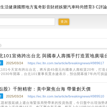
會
生活
健康
國際
地方
蒐奇
影音
財經
娛樂
汽車
時尚
體育
3 C
評
)
北101宣佈跨出台北 與國泰人壽攜手打造置地廣場
經
2025/03/24
https://ec.ltn.com.tw/article/breakingnews/4989617
北101今天宣布跨出台北，將斥資45億元向國泰人壽租賃20年，打
計2030年開幕，台北101董事長賈永婕表示，預估開幕後7年內可損
核心區域，鄰近捷運市政府站，距離新光三越台中店和台中大遠百距
7萬
點股》千附精密：美中聚焦台海 帶量創天價
經
2025/03/24
https://ec.ltn.com.tw/article/breakingnews/4989510
工題材股延續上週台海緊張局勢帶來的投資熱度，今日盤中出現強勢表
帶量攻上漲停價165元，創下歷史新天價，截至上午10時36分持續漲