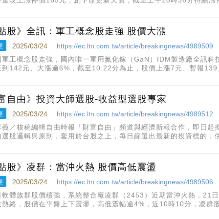
300張漲停價委買單尚未成交。中共17日在台海附近舉行「聯合戰備
，
點股》全訊：軍工概念股走強 股價大漲
經
2025/03/24
https://ec.ltn.com.tw/article/breakingnews/4989509
到軍工概念股走強，國內唯一軍用氮化鎵（GaN）IDM製造廠全訊科技
到142元、大漲逾6%，截至10:22分為止，股價上漲7元、暫報13
700張。全訊指出，地緣政治局勢更迭，以及政府致力加強國防自主
富自由》投資大師選股-收益型選股專家
經
2025/03/24
https://ec.ltn.com.tw/article/breakingnews/4989512
祥義／核稿編輯自由時報「財富自由」頻道與經濟新報合作，即日起
的選股邏輯與原則，套用於台股之上，每日篩選出最新的投資標的，
Michael Sivy）收益型選股法。麥克．喜偉是美國知名的投資策略
的預測績
點股》凌群：當沖火熱 股價高低震盪
經
2025/03/24
https://ec.ltn.com.tw/article/breakingnews/4989506
日軟體族群股價續強，系統整合廠凌群（2453）近期當沖火熱，21日
投熱絡，股價在平盤上下震盪，高低震幅逾4%，近10時10分，凌群股價上
，成交量逾2.5萬張。近期軟體與資服族群題材多元，凌群又因為生成