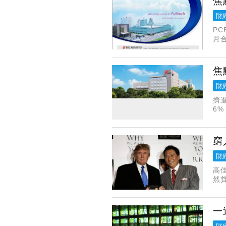
焦
財
PC
月
股
焦
財
擠
6%
輝
窮
財
高佳
然貧
日
一