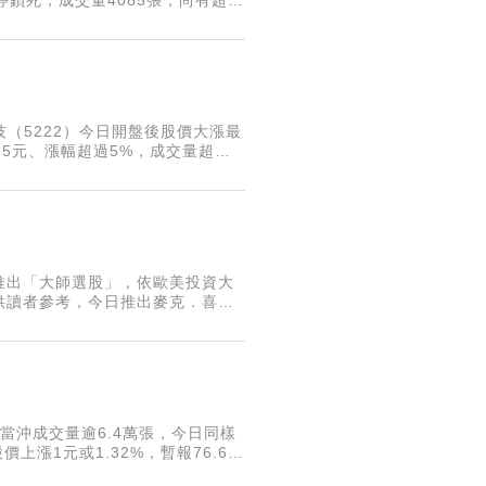
警巡」，出動數十架軍機配合軍艦擾
（5222）今日開盤後股價大漲最
9.5元、漲幅超過5%，成交量超過
實力，擴大國防採購的技術門檻與
推出「大師選股」，依歐美投資大
供讀者參考，今日推出麥克．喜偉
分析師，過去15年來，對全球股市動
當沖成交量逾6.4萬張，今日同樣
漲1元或1.32%，暫報76.6
式AI領域耕耘小有成果，在醫療