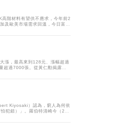
 DK高階材料有望供不應求，今年前2
增加及歐美市場需求回溫，今日富喬
大漲，最高來到128元、漲幅超過
交量超過7000張。從黃仁勳揭露的
，主因為Lumentum、
 Kiyosaki）認為，窮人為何依
es，害怕犯錯）」。羅伯特清崎今（24
f