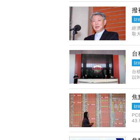
撥
財
經
取
質
員
台
財
台
以9
廠
焦
財
P
4
高。