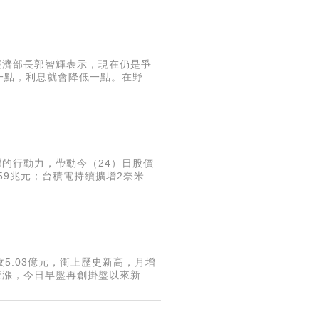
經濟部長郭智輝表示，現在仍是爭
一點，利息就會降低一點。在野黨
調漲電價。郭智輝今在立法院經濟委
灣的行動力，帶動今（24）日股價
.59兆元；台積電持續擴增2奈米
收5.03億元，衝上歷史新高，月增
驚驚漲，今日早盤再創掛盤以來新
189.5元，成交量約