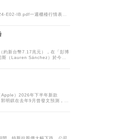
-1140324-E02-IB.pdf一週櫃檯行情表一
婚
美元（約新台幣7.17兆元），在「彭博
auren Sánchez）於今年
ple）2026年下半年新款
報導，郭明錤在去年9月曾發文預測，
one 18的
任職期間，特斯拉股價大幅下跌，公司