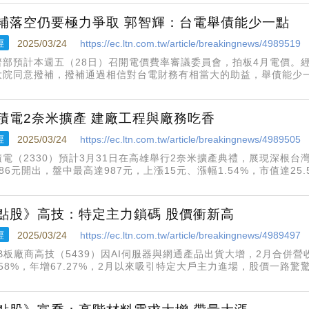
補落空仍要極力爭取 郭智輝：台電舉債能少一點
經
2025/03/24
https://ec.ltn.com.tw/article/breakingnews/4989519
濟部預計本週五（28日）召開電價費率審議委員會，拍板4月電價。
大院同意撥補，撥補通過相信對台電財務有相當大的助益，舉債能少
疑過去政府已補助台電3000億元，台電還要漲電價，是4年來第5度
會會前受訪時表
積電2奈米擴產 建廠工程與廠務吃香
經
2025/03/24
https://ec.ltn.com.tw/article/breakingnews/4989505
積電（2330）預計3月31日在高雄舉行2奈米擴產典禮，展現深根台
86元開出，盤中最高達987元，上漲15元、漲幅1.54%，市值達25
，業界預期將挹注營造、無塵室與廠務工程接單旺。
點股》高技：特定主力鎖碼 股價衝新高
經
2025/03/24
https://ec.ltn.com.tw/article/breakingnews/4989497
CB板廠商高技（5439）因AI伺服器與網通產品出貨大增，2月合併營
3.58%，年增67.27%，2月以來吸引特定大戶主力進場，股價一路
 截至10:15分左右，高技股價1.08%，暫報187元，盤中最高來到