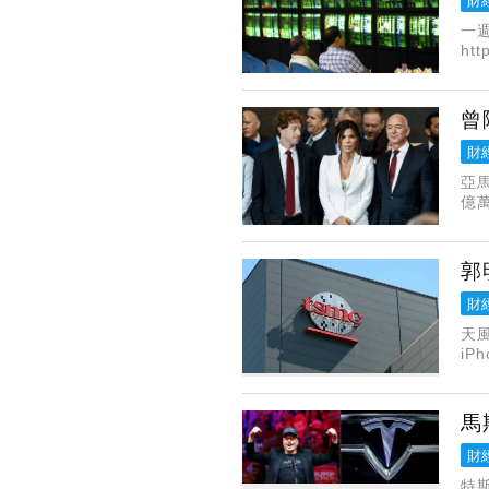
財
一
htt
週
曾
財
亞馬
億
夏
郭
財
天
iP
20
馬
財
特