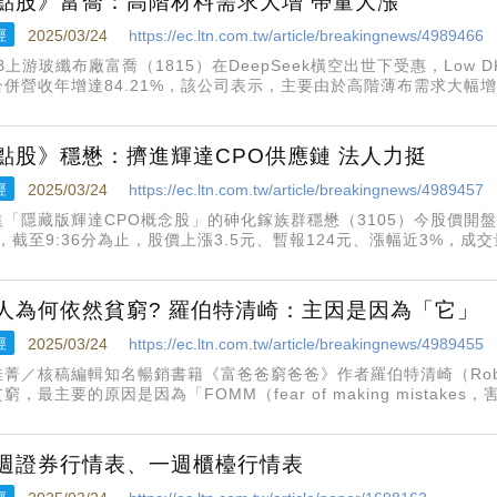
點股》富喬：高階材料需求大增 帶量大漲
經
2025/03/24
https://ec.ltn.com.tw/article/breakingnews/4989466
B上游玻纖布廠富喬（1815）在DeepSeek橫空出世下受惠，Low
合併營收年增達84.21%，該公司表示，主要由於高階薄布需求大幅
價帶量上攻，早盤一度大漲逾7%。
點股》穩懋：擠進輝達CPO供應鏈 法人力挺
經
2025/03/24
https://ec.ltn.com.tw/article/breakingnews/4989457
進「隱藏版輝達CPO概念股」的砷化鎵族群穩懋（3105）今股價開盤
，截至9:36分為止，股價上漲3.5元、暫報124元、漲幅近3%，成
達CPO夥伴名單中，法人分析穩懋其實也是隱藏版輝達CPO概念股一員
人為何依然貧窮? 羅伯特清崎：主因是因為「它」
經
2025/03/24
https://ec.ltn.com.tw/article/breakingnews/4989455
菁／核稿編輯知名暢銷書籍《富爸爸窮爸爸》作者羅伯特清崎（Robert
窮，最主要的原因是因為「FOMM（fear of making mistak
）稍早在社交媒體X發文稱，我們大多數人都聽說過「FOMO（Fear o
週證券行情表、一週櫃檯行情表