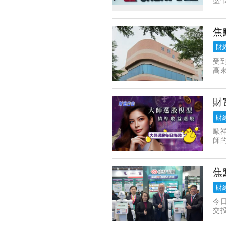
3
台
焦
財
受
高來
1
財
財
歐
師
（
向
焦
財
今
交
元