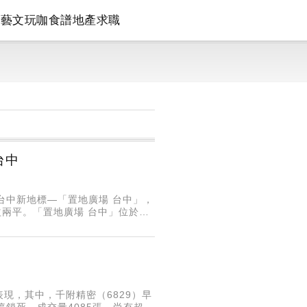
論
藝文
玩咖
食譜
地產
求職
台中
造台中新地標—「置地廣場 台中」，
益兩平。「置地廣場 台中」位於台
離不到2公里，總樓地板面積約達
現，其中，千附精密（6829）早
停鎖死，成交量4085張，尚有超過