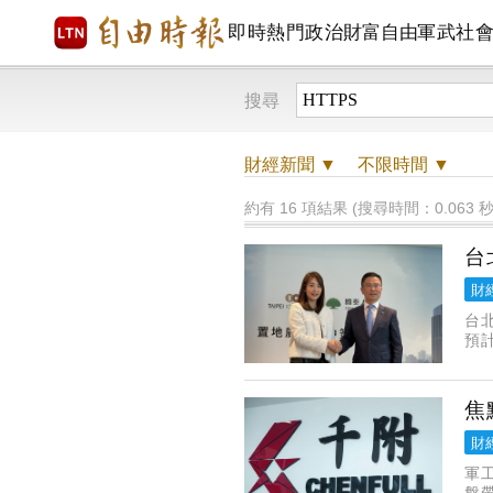
即時
熱門
政治
財富自由
軍武
社
搜尋
財經
新聞 ▼
不限時間
▼
約有 16 項結果 (搜尋時間：0.063 秒
台
財
台
預
中
4.
焦
財
軍
盤