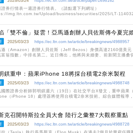
經
2025/03/24
https://ec.ltn.com.tw/article/paper/1698162
週證券行情表一週證券行情表。（請點選下列網址）
ps://img.ltn.com.tw/Upload/business/securities/2025/LT
櫃檯行情表。（請點選下列網址）
陷「雙不倫」疑雲！亞馬遜創辦人貝佐斯傳今夏完
經
2025/03/23
https://ec.ltn.com.tw/article/breakingnews/4988957
遜（Amazon）創辦人貝佐斯（Jeff Bezos）身價高達2160億
萬富翁指數」中排名第二。近日傳出，他將與未婚妻、前新聞主播桑切斯（L
天在義大利舉行婚禮。
明錤重申：蘋果iPhone 18將採台積電2奈米製程
經
2025/03/23
https://ec.ltn.com.tw/article/breakingnews/4988748
風國際證券分析師郭明錤週六（19日）在社交平台X發文，重申蘋果（Ap
hone（iPhone 18）處理器將使用台積電2奈米技術。綜合媒體
25年iPhone 17的處理器將採用台積電3奈米製程，並預計2026年iPh
斯克召開特斯拉全員大會 陸行之彙整7大觀察重點
經
2025/03/23
https://ec.ltn.com.tw/article/breakingnews/4988728
斯拉（Tesla）執行長馬斯克（Elon Musk）在過去2個月於華府