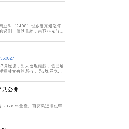
南亞科（2408）也跟進亮燈漲停
AM供給過剩，價跌量縮，南亞科先前法
運還會持續虧損，上半年市況
/4950027
37塊屍塊，暫未發現頭顱，但已足
失蹤婦林女身體所有，另2塊屍塊，
罕見公開
2028 年量產。而蘋果近期也罕