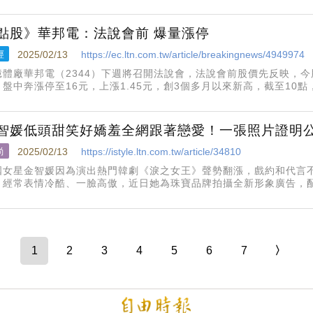
銜人，讓罷團士氣大振。稍早，知名作家朱宥勳在臉書發聲：「年前
裡有閃過『要不要去邀
點股》華邦電：法說會前 爆量漲停
經
2025/02/13
https://ec.ltn.com.tw/article/breakingnews/4949974
憶體廠華邦電（2344）下週將召開法說會，法說會前股價先反映，今
，盤中奔漲停至16元，上漲1.45元，創3個多月以來新高，截至10點
疲軟，法人視華邦電爆量漲停為跌深反彈。
智媛低頭甜笑好嬌羞全網跟著戀愛！一張照片證明
尚
2025/02/13
https://istyle.ltn.com.tw/article/34810
國女星金智媛因為演出熱門韓劇《淚之女王》聲勢翻漲，戲約和代言
，經常表情冷酷、一臉高傲，近日她為珠寶品牌拍攝全新形象廣告，
模樣讓粉絲也跟著戀愛。
1
2
3
4
5
6
7
〉