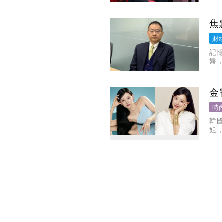
領
心
焦
財
記
盤
仍
金
時
韓
姐
的