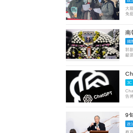
政
大
免
鎮
南
國
郭
籲
疾
C
3C
Ch
告將
9
政
蔡