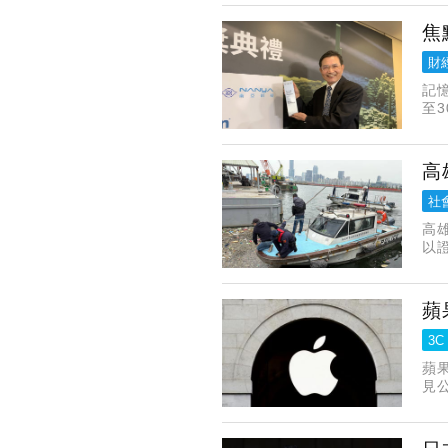
焦
財
記
至3
說
高
社
高
以
包
蘋
3C
蘋
見