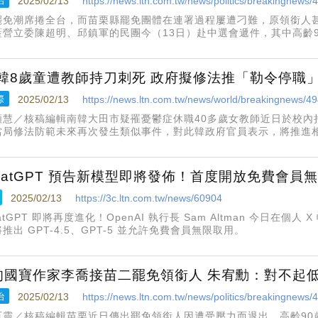
治
2025/02/13
https://news.ltn.com.tw/news/politics/breakingnews
罷免潮席捲全台，而苗栗縣罷免團體在連署過程屢遭刁難，原領銜人
藍營立委陳超明、邱鎮軍的民團今（13日）赴中選會遞件，其中高齡
軍領銜人；罷團人士說，「李喬老師的加入讓大家走出恐懼，他已成
韓8歲童遭教師持刀刺死 政府擬修法推「勒令停職
際
2025/02/13
https://news.ltn.com.tw/news/world/breakingnews/4
顏慧／核稿編輯南韓大田市疑罹憂鬱症休職40多歲女教師近日於校內
當局修法防範未來再次發生類似事件，對此韓政府官員表示，將推進
病等因素被認為難以繼續正常教學工作時，將可對其採取「勒令停職
hatGPT 預告新模型即將發佈！首度開放免費會員
2025/02/13
https://3c.ltn.com.tw/news/60904
atGPT 即將再度進化！OpenAI 執行長 Sam Altman 今日在
推出 GPT-4.5、GPT-5 並允許免費會員無限取用。
旬國寶作家李喬接苗二罷免領銜人 朱宥勳：對不起
治
2025/02/13
https://news.ltn.com.tw/news/politics/breakingnews
百靈／核稿編輯苗栗近日傳出罷免領銜人因遭受壓力而退出，高齡90