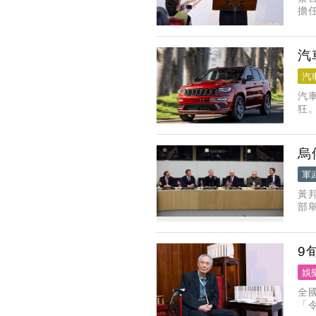
擔
指
9
汽
汽
汽
狂
烏
軍
黃邦
部
國
9
娛
全
「