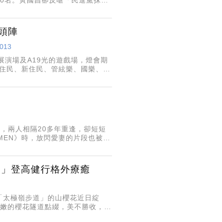
的最愛，黃國昌禁得起檢驗？黃國
頭陣
0013
展演場及A19光的遊戲場，燈會期
原住民、新住民、管絃樂、國樂、熱
葉縣、菲律賓安吉利斯市表演團
，兩人相隔20多年重逢，卻短短
MEN》時，放閃愛妻的片段也被挖
在23年前作為禮物送的大衣，自
道」登高健行格外療癒
「太極嶺步道」的山櫻花近日綻
粉嫩的櫻花隧道點綴，美不勝收，讓