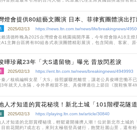
」並要找賴清德辯論。對此民進黨發言人吳崢表示，從反紅媒到紅媒
遇到問題只會大喊「
灣燈會提供80組藝文團演 日本、菲律賓團體演出打
活
2025/02/13
https://news.ltn.com.tw/news/life/breakingnews/495
統賴清德昨晚為2025台灣燈會在桃園揭開序幕，今年燈會除A18主燈
在A1主舞台區將有80組各式表演團體精彩展演，包含閩南、客家、
、傳統技藝、體育、民俗及國際等多種類型，今日邀請來自本日本千
，帶來不同城
俊曄珍藏23年「大S遺留物」曝光 昔放閃惹淚
樂
2025/02/13
https://ent.ltn.com.tw/news/breakingnews/4949993
子秦／核稿編輯女星「大S」徐熙媛驟然離世，讓老公具俊曄悲慟不已
到3年就天人永隔，令外界相當不捨。具俊曄過往上節目《脫鞋恢單4
，讓網友看了鼻酸。具俊曄曾在節目《脫鞋恢單4MEN》中提到，大S
到現在都一直
地人才知道的賞花秘境！新北土城「101階櫻花隧
咖
2025/02/13
https://playing.ltn.com.tw/article/30840
地人才知道的北部賞櫻秘境，輕鬆避開擁擠人潮！位於新北市土城的
，目前花開約7成左右，來到太極嶺登高健行，飽覽壯麗山景，還有
遠離塵囂放鬆心靈，今年花期約持續至2月下旬。