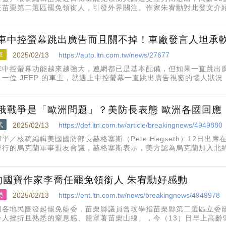
任苗栗第二選區罷免領銜人，引發外界關注。作家朱宥勳對此發文介
「現在仍在世的作家裡，很難找到第二人，有超越李喬的份量」，朱
0歲，在串聯作家連署
車中控螢幕跳出廣告而且關不掉！車廠發言人坦承
車
2025/02/13
https://auto.ltn.com.tw/news/27677
車中控螢幕功能越來越強大，連網都已是基本配備，但如果一直跳出
。一位 JEEP 的車主，就遇上中控螢幕一直跳出廣告視窗的惱人狀
俄戰爭是「歐洲問題」？美防長表態 歐洲各國回應
武
2025/02/13
https://def.ltn.com.tw/article/breakingnews/4949880
平／核稿編輯美國國防部長赫格塞斯（Pete Hegseth）12日出
舉行的烏克蘭軍事盟友會議，赫格塞斯表示，美方認為烏克蘭加入北
必須為歐洲安全負更多責任。與此同時，歐洲各國也對當前態勢做出
旬國寶作家李喬任罷免領銜人 朱宥勳好感動
樂
2025/02/13
https://ent.ltn.com.tw/news/breakingnews/4949978
國各地民團發起罷免藍委，苗栗縣議員曾玟學指苗栗縣第二選區立委
令人挫折且熟悉的窒息感、籠罩著苗栗山線」，今（13）日早上高齡