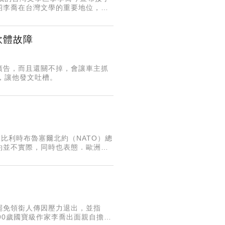
紹李喬在台灣文學的重要地位，並
宥勳也感嘆，本來因為李喬老師已
軟體故障
廣告，而且還關不掉，會讓車主抓
況，讓他發文吐槽。
席在比利時布魯塞爾北約（NATO）總
約並不實際，同時也表態．歐洲各
回應
罷免領銜人傳因壓力退出，並指
90歲國寶級作家李喬出面親自擔任