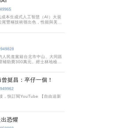
AI
949965
低成本生成式人工智慧（AI）大規
授松尾豐稱技術很出色，性能與美國
險等問題，他稱將因使用方式而異。
/4949828
樣的人民進黨籍台北市中山、大同區
理補助費300萬元。經士林地檢署
例中利用職務上機會詐領財物等
悔曾挺昌：卒仔一個！
/4949962
走出恐懼