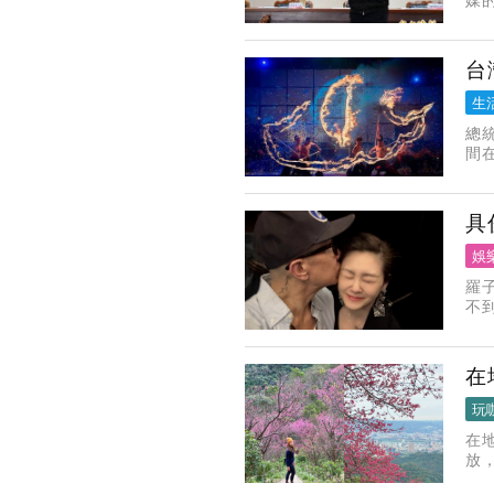
紅
昌
台
生
總
間
音
隊
具
娛
羅
不
出
己
在
玩
在
放
人