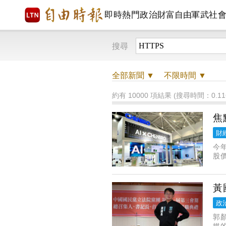
即時
熱門
政治
財富自由
軍武
社
搜尋
全部
新聞 ▼
不限時間
▼
約有 10000 項結果 (搜尋時間：0.11
焦
財
今
股價
50
黃
政
郭
媒