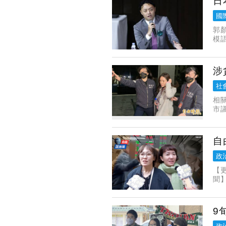
日
國
郭
模
O
涉
社
相
市
漏
罪
自
政
【更多內容 請見影片】訂閱【自由
聞
9