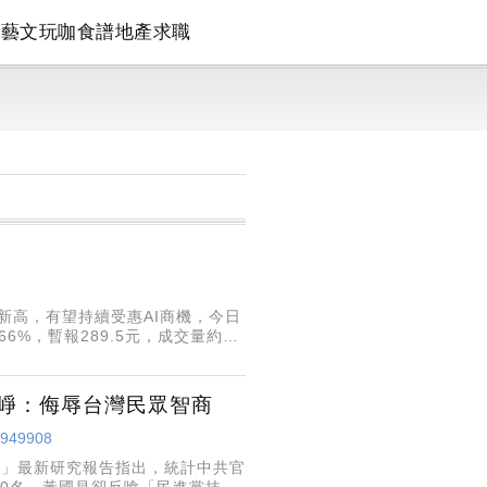
論
藝文
玩咖
食譜
地產
求職
新高，有望持續受惠AI商機，今日
66%，暫報289.5元，成交量約
年增0.5%，創歷年
吳崢：侮辱台灣民眾智商
/4949908
）」最新研究報告指出，統計中共官
0名。黃國昌卻反嗆「民進黨抹