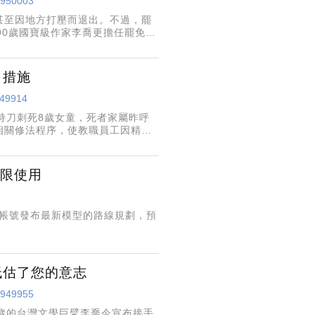
/4950003
甚至因地方打壓而退出。不過，罷
90歲國寶級作家李喬更擔任罷免邱
為我們的精神領袖」。
」措施
949914
持刀刺死8歲女童，死者家屬昨呼
相關修法程序，使教職員工因精神
」措施。
無限使用
個人 X 帳號發布最新模型的路線規劃，預
低估了您的意志
/4949955
歲的台灣文學巨擘李喬今宣布接手