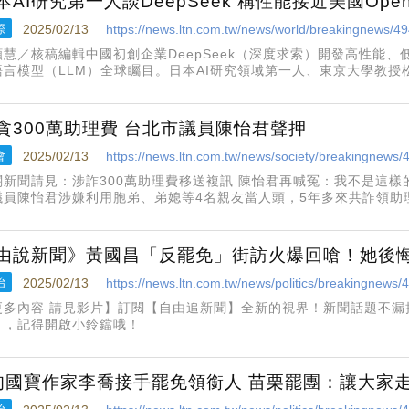
本AI研究第一人談DeepSeek 稱性能接近美國Open
際
2025/02/13
https://news.ltn.com.tw/news/world/breakingnews/4
顏慧／核稿編輯中國初創企業DeepSeek（深度求索）開發高性能、
語言模型（LLM）全球矚目。日本AI研究領域第一人、東京大學教
penAI接近，對日本企業來説也是一種鼓舞；至於外界擔憂的安全風
貪300萬助理費 台北市議員陳怡君聲押
會
2025/02/13
https://news.ltn.com.tw/news/society/breakingnews
關新聞請見：涉詐300萬助理費移送複訊 陳怡君再喊冤：我不是這
議員陳怡君涉嫌利用胞弟、弟媳等4名親友當人頭，5年多來共詐領助
夜複訊，認陳怡君、陳的議會辦公室主任張惠霖分別涉嫌貪污治罪條
，且有勾串之虞，
由說新聞》黃國昌「反罷免」街訪火爆回嗆！她後
治
2025/02/13
https://news.ltn.com.tw/news/politics/breakingnews
追新聞】全新的視界！新聞話題不漏接，快訂閱YouTube 【自由追新
】，記得開啟小鈴鐺哦！
旬國寶作家李喬接手罷免領銜人 苗栗罷團：讓大家