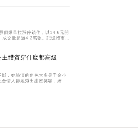
開始串連台灣文學作家連署時，我
股價爆量拉漲停鎖住，以14.6元開
，成交量超過4.2萬張。記憶體市況
公主體質穿什麼都高級
不斷，她飾演的角色大多是千金小
配合情人節她秀出甜蜜笑容，嬌羞