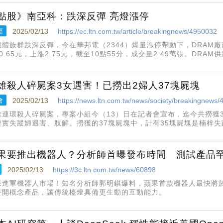
點股》南亞科：跌深反彈 亮燈漲停
經
2025/02/13
https://ec.ltn.com.tw/article/breakingnews/4950032
憶體族群跌深反彈，今在華邦電（2344）爆量漲停帶動下，DRAM廠
0.65元，上漲2.75元，截至10點55分，成交量2.49萬張。DR
會，預估第1季還處在谷底，需等第2季才有機會回溫，意味著本季營
雄殺人碎屍案3女遇害！已撈出2婦人37塊屍塊
會
2025/02/13
https://news.ltn.com.tw/news/society/breakingnews
雄連環殺人碎屍案，專案小組今（13）日在記者會宣布，迄今共撈獲
證實失蹤婦遇害、肢解。撈獲的37塊屍塊中，計有35塊屍塊是楠梓
括胸部皮肉及頭皮部分，均為左營失蹤婦人張女身體。
果要推出機器人？分析師首曝發布時間 測試產品
2025/02/13
https://3c.ltn.com.tw/news/60898
果進軍機器人市場！知名分析師郭明錤爆料，蘋果首款機器人最快將於 
公開概念產品，讓傳統檯燈具備更生動的互動能力。