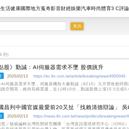
會
生活
健康
國際
地方
蒐奇
影音
財經
娛樂
汽車
時尚
體育
3 C
評
6 秒)
點股》勤誠：AI伺服器需求不墜 股價跳升
經
2025/02/13
https://ec.ltn.com.tw/article/breakingnews/4950045
年AI伺服器需求不墜，伺服器機殼大廠勤誠（8210）元月營收創同期
跳空開高，維持高檔震盪，近11時10分，勤誠股價上漲15.5元或5.
00張。伺服器機殼大廠勤誠（8210）元月營收11.2億元，月減3成、
國昌列中國官媒最愛前20又扯「找賴清德辯論」 
治
2025/02/13
https://news.ltn.com.tw/news/politics/breakingnews
顏慧／核稿編輯台灣民間研究團隊「台灣資訊環境研究中心（IORG
的抖音頻道最常引用的台灣人物，民眾黨代理主席黃國昌擠進排名前2