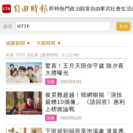
即時
熱門
政治
財富自由
軍武
社會
生活
搜尋
娛樂
新聞 ▼
不限時間
▼
約有 7370 項結果 (搜尋時間：0.112 秒)
驚喜！五月天陪你守歲 除夕夜
大禮曝光
娛樂
2022/01/31
俊昊難超越！韓網狠揭「演技
最糟10偶像」 《請回答》惠利
上榜掀論戰
娛樂
2022/01/20
下班就到福容享泡湯趣 溫泉專