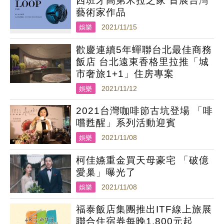
西班牙高第米拉之家 首展台灣
藝術家作品
娛樂
2021/11/15
歡慶連續5年蟬聯台北最佳商務
飯店 台北遠東香格里拉推「城
市奢旅1+1」住房專案
娛樂
2021/11/12
2021台灣咖啡節古坑登場 「啡
嚐甦醒」系列活動迎賓
娛樂
2021/11/08
柯佳嬿重金買天母豪宅 「破億
愛巢」曝光了
娛樂
2021/11/08
福泰飯店集團推出ITF線上旅展
聯合住宿券每晚1,800元起