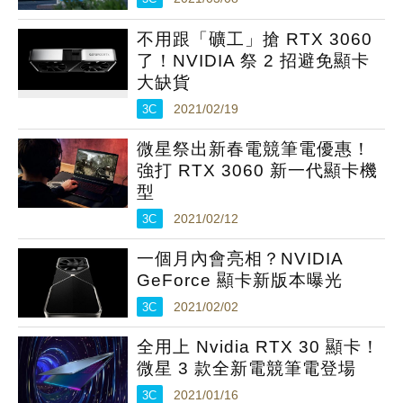
不用跟「礦工」搶 RTX 3060
了！NVIDIA 祭 2 招避免顯卡
大缺貨
3C
2021/02/19
微星祭出新春電競筆電優惠！
強打 RTX 3060 新一代顯卡機
型
3C
2021/02/12
一個月內會亮相？NVIDIA
GeForce 顯卡新版本曝光
3C
2021/02/02
全用上 Nvidia RTX 30 顯卡！
微星 3 款全新電競筆電登場
3C
2021/01/16