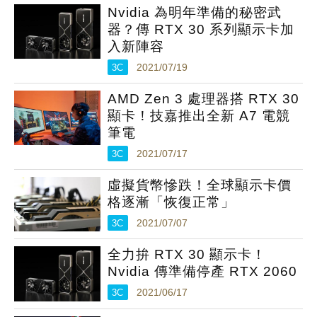
Nvidia 為明年準備的秘密武
器？傳 RTX 30 系列顯示卡加
入新陣容
3C
2021/07/19
AMD Zen 3 處理器搭 RTX 30
顯卡！技嘉推出全新 A7 電競
筆電
3C
2021/07/17
虛擬貨幣慘跌！全球顯示卡價
格逐漸「恢復正常」
3C
2021/07/07
全力拚 RTX 30 顯示卡！
Nvidia 傳準備停產 RTX 2060
3C
2021/06/17