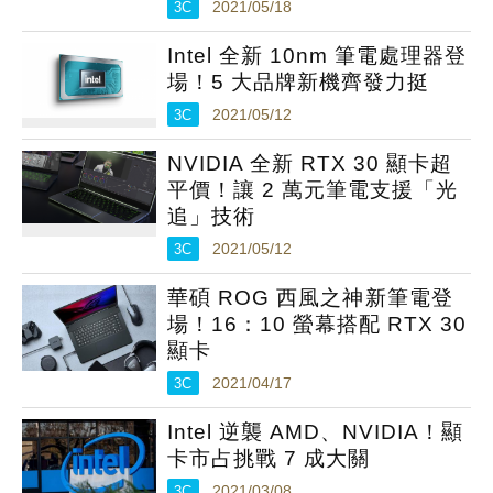
3C
2021/05/18
Intel 全新 10nm 筆電處理器登
場！5 大品牌新機齊發力挺
3C
2021/05/12
NVIDIA 全新 RTX 30 顯卡超
平價！讓 2 萬元筆電支援「光
追」技術
3C
2021/05/12
華碩 ROG 西風之神新筆電登
場！16：10 螢幕搭配 RTX 30
顯卡
3C
2021/04/17
Intel 逆襲 AMD、NVIDIA！顯
卡市占挑戰 7 成大關
3C
2021/03/08