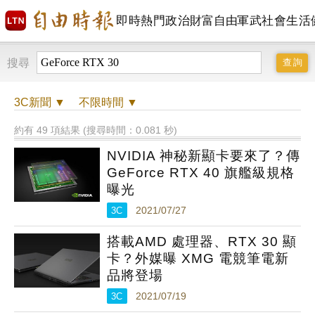
即時
熱門
政治
財富自由
軍武
社會
生活
搜尋
3C
新聞 ▼
不限時間
▼
約有 49 項結果 (搜尋時間：0.081 秒)
NVIDIA 神秘新顯卡要來了？傳
GeForce RTX 40 旗艦級規格
曝光
3C
2021/07/27
搭載AMD 處理器、RTX 30 顯
卡？外媒曝 XMG 電競筆電新
品將登場
3C
2021/07/19