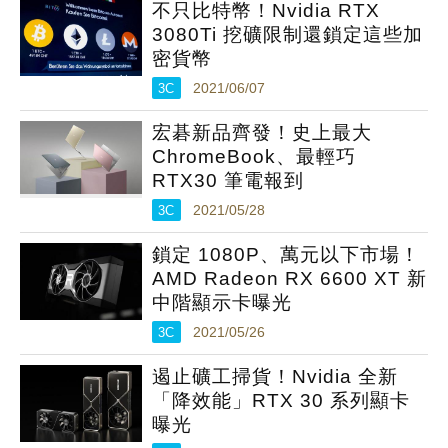
不只比特幣！Nvidia RTX
3080Ti 挖礦限制還鎖定這些加
密貨幣
3C
2021/06/07
宏碁新品齊發！史上最大
ChromeBook、最輕巧
RTX30 筆電報到
3C
2021/05/28
鎖定 1080P、萬元以下市場！
AMD Radeon RX 6600 XT 新
中階顯示卡曝光
3C
2021/05/26
遏止礦工掃貨！Nvidia 全新
「降效能」RTX 30 系列顯卡
曝光