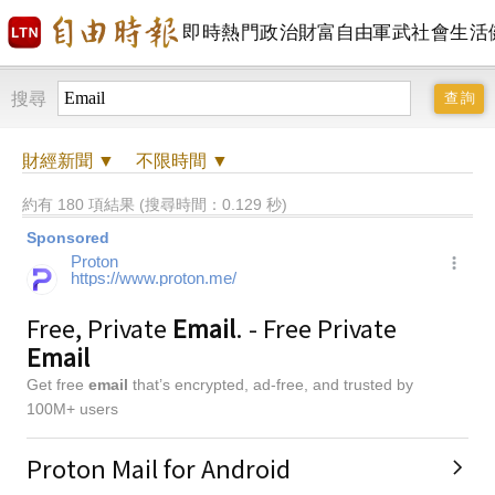
即時
熱門
政治
財富自由
軍武
社會
生活
搜尋
財經
新聞 ▼
不限時間
▼
約有 180 項結果 (搜尋時間：0.129 秒)