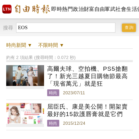
即時
熱門
政治
財富自由
軍武
社會
生活
搜尋
時尚
新聞 ▼
不限時間
▼
約有 2 項結果 (搜尋時間：0.072 秒)
高爾夫球、空拍機、PS5搶翻
了！新光三越夏日購物節最高
「現省萬元」就是狂
時尚
2023/07/11
屈臣氏、康是美公開！開架賣
最好的15款護唇膏就是它們
時尚
2015/12/24