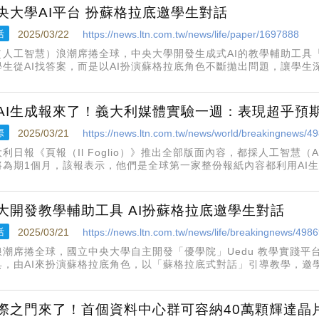
央大學AI平台 扮蘇格拉底邀學生對話
活
2025/03/22
https://news.ltn.com.tw/news/life/paper/1697888
I（人工智慧）浪潮席捲全球，中央大學開發生成式AI的教學輔助工具
學生從AI找答案，而是以AI扮演蘇格拉底角色不斷拋出問題，讓學
生陳昱翔即善用該AI平台，在國際學術研討會上發表相關論文。
AI生成報來了！義大利媒體實驗一週：表現超乎預
際
2025/03/21
https://news.ltn.com.tw/news/world/breakingnews/4
大利日報《頁報（Il Foglio）》推出全部版面內容，都採人工智慧
將為期1個月，該報表示，他們是全球第一家整份報紙內容都利用AI
為這個產業注入新活力。《法新社》21日報導，頁報為全版尺寸的「大報」
大開發教學輔助工具 AI扮蘇格拉底邀學生對話
活
2025/03/21
https://news.ltn.com.tw/news/life/breakingnews/498
I浪潮席捲全球，國立中央大學自主開發「優學院」Uedu 教學實踐
具，由AI來扮演蘇格拉底角色，以「蘇格拉底式對話」引導教學，邀
，亦即不是從AI來找答案，而是從中不斷拋出問題，作更深度式學習
大學學生陳昱
際之門來了！首個資料中心群可容納40萬顆輝達晶