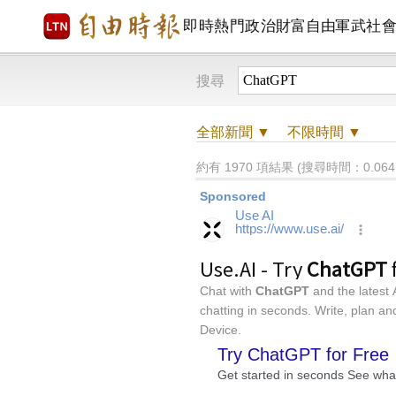
即時
熱門
政治
財富自由
軍武
社
搜尋
全部
新聞 ▼
不限時間
▼
約有 1970 項結果 (搜尋時間：0.064