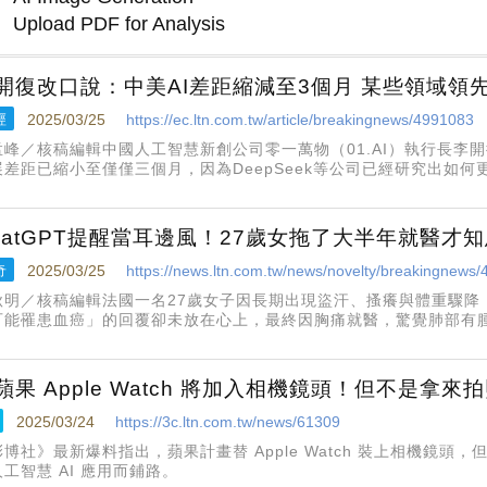
開復改口說：中美AI差距縮減至3個月 某些領域領
經
2025/03/25
https://ec.ltn.com.tw/article/breakingnews/4991083
孟峰／核稿編輯中國人工智慧新創公司零一萬物（01.AI）執行長李
展差距已縮小至僅僅三個月，因為DeepSeek等公司已經研究出如
開復是全球人工智慧領域的知名人士，曾擔任Google中國區負責人。
hatGPT提醒當耳邊風！27歲女拖了大半年就醫才
奇
2025/03/25
https://news.ltn.com.tw/news/novelty/breakingnews
秋明／核稿編輯法國一名27歲女子因長期出現盜汗、搔癢與體重驟降，曾
可能罹患血癌」的回覆卻未放在心上，最終因胸痛就醫，驚覺肺部有
odgkin's lymphoma），屬血癌的其中一種，目前正在接受化療。
蘋果 Apple Watch 將加入相機鏡頭！但不是拿來
2025/03/24
https://3c.ltn.com.tw/news/61309
彭博社》最新爆料指出，蘋果計畫替 Apple Watch 裝上相機鏡
工智慧 AI 應用而鋪路。