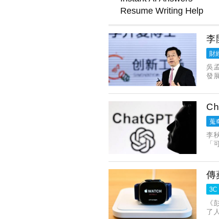
李
財
吳
發
李
C
蒐
李
「
（H
傳
3C
《
了人