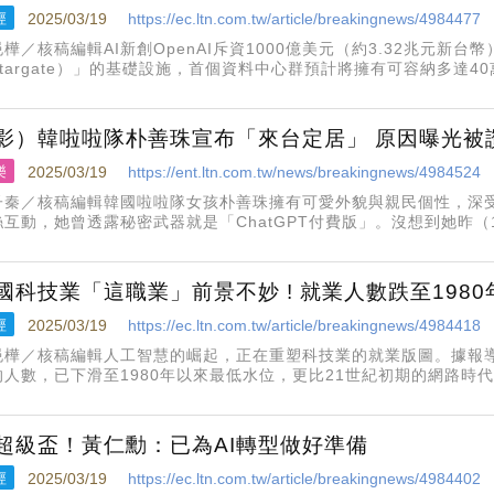
經
2025/03/19
https://ec.ltn.com.tw/article/breakingnews/4984477
樺／核稿編輯AI新創OpenAI斥資1000億美元（約3.32兆元新
targate）」的基礎設施，首個資料中心群預計將擁有可容納多達40萬
，如果確實滿載，預計將成為目前全球最大的AI運算能力叢集之一。
影）韓啦啦隊朴善珠宣布「來台定居」 原因曝光被
樂
2025/03/19
https://ent.ltn.com.tw/news/breakingnews/4984524
子秦／核稿編輯韓國啦啦隊女孩朴善珠擁有可愛外貌與親民個性，深
絲互動，她曾透露秘密武器就是「ChatGPT付費版」。沒想到她昨
，決定來台灣定居讀語言學校，獲得粉絲鼓勵。朴善珠昨天於社群發
就讀語言學校，
國科技業「這職業」前景不妙 ! 就業人數跌至198
經
2025/03/19
https://ec.ltn.com.tw/article/breakingnews/4984418
浥樺／核稿編輯人工智慧的崛起，正在重塑科技業的就業版圖。據報
的人數，已下滑至1980年以來最低水位，更比21世紀初期的網路時
980年時，「小精靈」（Pac-Man）遊戲風靡全球，那時美國的程式設
代
I超級盃！黃仁勳：已為AI轉型做好準備
經
2025/03/19
https://ec.ltn.com.tw/article/breakingnews/4984402