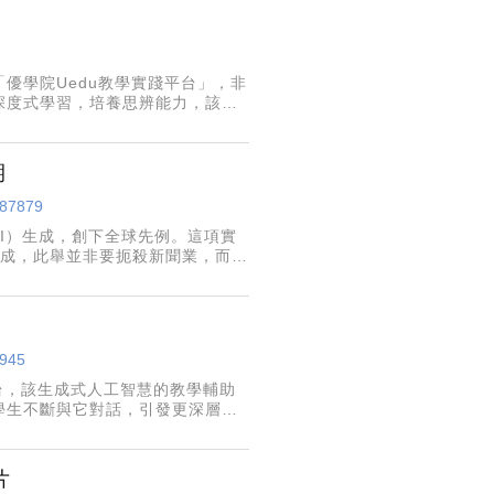
「優學院Uedu教學實踐平台」，非
生深度式學習，培養思辨能力，該校
期
987879
（AI）生成，創下全球先例。這項實
生成，此舉並非要扼殺新聞業，而是
（broadsheet），以幽
6945
平台，該生成式人工智慧的教學輔助
學生不斷與它對話，引發更深層思
，有助於思考與思辨能力培養。中
片