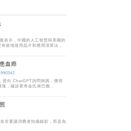
先
開復表示，中國的人工智慧與美國的
何更有效地使用晶片和應用演算法。
知患血癌
/4990342
向 ChatGPT詢問病因，獲得
腫塊，確診霍奇金氏淋巴瘤
拍照
頭，但並非要讓消費者拍攝錄影，而是為