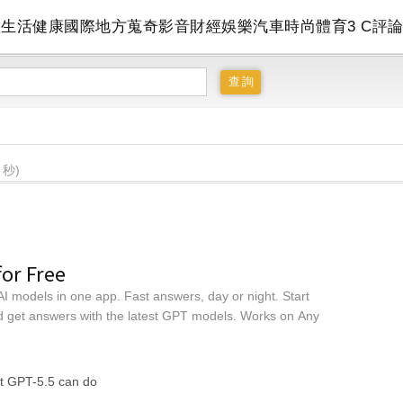
會
生活
健康
國際
地方
蒐奇
影音
財經
娛樂
汽車
時尚
體育
3 C
評
 秒)