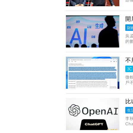
告
是
開
財
吳
的
呢
的
不
3C
微軟
戶
比
生
李
Ch
對