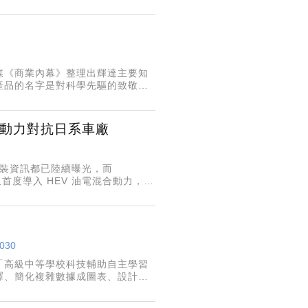
媒《商業內幕》整理出輝達主要知
產品的名字是對科學先驅的致敬。
發：
混合動力對抗日系車廠
內裝資訊都已陸續曝光，而
並且首度導入 HEV 油電混合動力，有
8030
「高級中等學校科技輔助自主學習
譯、簡化複雜數據成圖表、設計程
科技平台等輔助工具達到學習目