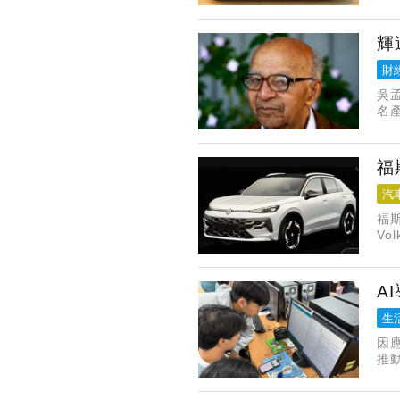
輝
財
吳
名
以
福
汽
福
Vo
別
A
生
因
推
式
的