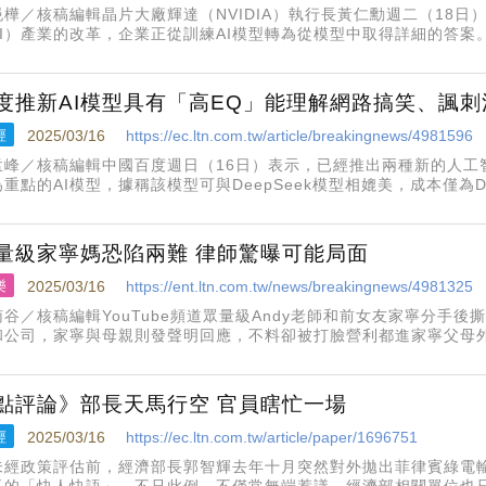
浥樺／核稿編輯晶片大廠輝達（NVIDIA）執行長黃仁勳週二（18
AI）產業的改革，企業正從訓練AI模型轉為從模型中取得詳細的答
發者大會GTC大會週二在加州聖荷西正式登場，黃仁勳在會中發表多
的下一代
度推新AI模型具有「高EQ」能理解網路搞笑、諷刺
經
2025/03/16
https://ec.ltn.com.tw/article/breakingnews/4981596
孟峰／核稿編輯中國百度週日（16日）表示，已經推出兩種新的人工
重點的AI模型，據稱該模型可與DeepSeek模型相媲美，成本僅為D
智慧競賽中脫穎而出。百度在談到其中一款新機型時表示：文心大模型X1
量級家寧媽恐陷兩難 律師驚曝可能局面
樂
2025/03/16
https://ent.ltn.com.tw/news/breakingnews/4981325
南谷／核稿編輯YouTube頻道眾量級Andy老師和前女友家寧分手後
和公司，家寧與母親則發聲明回應，不料卻被打臉營利都進家寧父母
可能後續發展。王至德分析家寧在事件處理上極慢，聲明稿拖了2、3
外界質疑
點評論》部長天馬行空 官員瞎忙一場
經
2025/03/16
https://ec.ltn.com.tw/article/paper/1696751
未經政策評估前，經濟部長郭智輝去年十月突然對外拋出菲律賓綠電
長的「快人快語」，不只此例，不僅常無端惹議，經濟部相關單位也