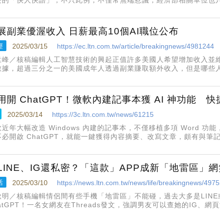
費時半年後，送出多達二十一頁、其中僅八頁是關鍵的電力輸台相關
不敢與郭部長先前掛保證
展副業優渥收入 日薪最高10個AI職位公布
經
2025/03/15
https://ec.ltn.com.tw/article/breakingnews/4981244
孟峰／核稿編輯人工智慧技術的興起正值許多美國人希望增加收入並維持收
數據，超過三分之一的美國成年人透過副業賺取額外收入，但是哪些
？數據顯示，頂級人工智慧副業平均每天支付44.50美元的費用。製
人工智慧工
用開 ChatGPT！微軟內建記事本獲 AI 神功能 
2025/03/14
https://3c.ltn.com.tw/news/61215
近年大幅改造 Windows 內建的記事本，不僅移植多項 Word 功
不必開啟 ChatGPT，就能一鍵獲得內容摘要、改寫文章，頗有與筆
LINE、IG還私密？「這款」APP成新「地雷區」
活
2025/03/10
https://news.ltn.com.tw/news/life/breakingnews/497
秋明／核稿編輯情侶間有些手機「地雷區」不能碰，過去大多是LINE
atGPT！一名女網友在Threads發文，強調男友可以查她的IG、網
不能碰！」貼文曝光後，網友們深感共鳴，直呼，「這簡直比LINE還