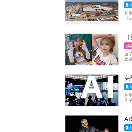
財
林浥
（S
間
（
娛
羅
粉
文
灣
美
財
林
作
1
年
A
財