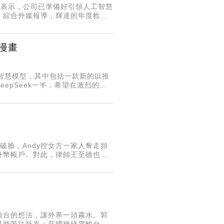
日）表示，公司已準備好引領人工智慧
案。綜合外媒報導，輝達的年度軟體
款新晶片，包括將於今年下半年上
漫畫
智慧模型，其中包括一款新的以推
eepSeek一半，希望在激烈的人
（ERNIE X1）的性能與De
撕破臉，Andy控女方一家人奪走頻
外幣帳戶。對此，律師王至德也抖
天才發布，甚至未見律師署名，導
輸台的想法，讓外界一頭霧水。郭
只能苦往肚吞；菲國種綠電輸台報