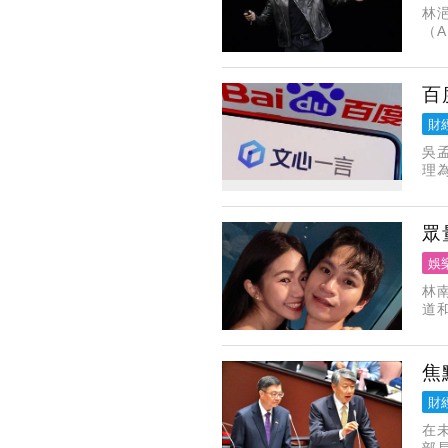
林
（
開
市
百
財
吳
理為
工
眾
娛
林
道
出
致
焦
財
在
部