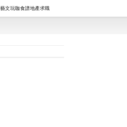
論
藝文
玩咖
食譜
地產
求職