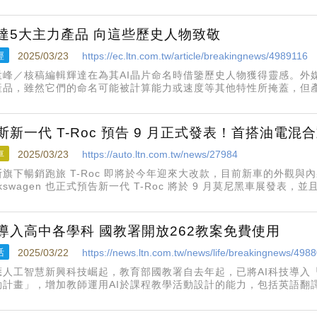
達5大主力產品 向這些歷史人物致敬
經
2025/03/23
https://ec.ltn.com.tw/article/breakingnews/4989116
孟峰／核稿編輯輝達在為其AI晶片命名時借鑒歷史人物獲得靈感。外
產品，雖然它們的命名可能被計算能力或速度等其他特性所掩蓋，但
下是一些歷史人物及輝達主力產品，他們的開創性工作對輝達產生啟
斯新一代 T-Roc 預告 9 月正式發表！首搭油電
車
2025/03/23
https://auto.ltn.com.tw/news/27984
斯旗下暢銷跑旅 T-Roc 即將於今年迎來大改款，目前新車的外觀與
lkswagen 也正式預告新一代 T-Roc 將於 9 月莫尼黑車展發表，
於過去品牌 PHEV 與輕油電的操作模式。
I導入高中各學科 國教署開放262教案免費使用
活
2025/03/22
https://news.ltn.com.tw/news/life/breakingnews/498
應人工智慧新興科技崛起，教育部國教署自去年起，已將AI科技導入
動計畫」，增加教師運用AI於課程教學活動設計的能力，包括英語翻
等多面向，已累積262項各科別教案，盼藉此引導引導師生善用多元
。