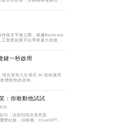
評估，竟沒有揭露試算成本，看來
支平衡之際，根據Bankrate
人工智慧副業可以帶來最大的效益
作人工智慧代言人影片是薪水最高
快捷鍵一秒啟用
能，現在更加入生成式 AI 技術讓用
記軟體較勁的意味。
網笑：你敢動他試試
5574
或IG，沒想到現在竟然是
頁瀏覽紀錄，但唯獨「ChatGPT絕
私密！」