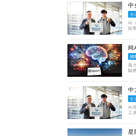
中
生
A
給
學
純
國
義
驗
要
中
生
A
工
考
央
星