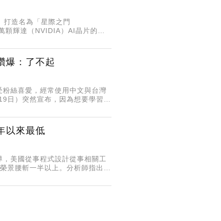
台幣）打造名為「星際之門
顆輝達（NVIDIA）AI晶片的空
讚爆：了不起
受粉絲喜愛，經常使用中文與台灣
（19日）突然宣布，因為想要學習中
文表示，她考慮了許久，決定到台
0年以來最低
導，美國從事程式設計從事相關工
代榮景腰斬一半以上。分析師指出，
計師數量超過30萬人，到了2000