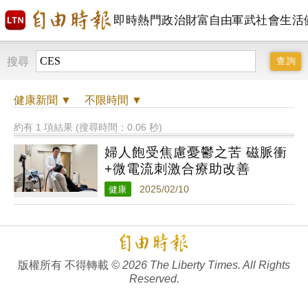
即時
熱門
政治
財富自由
軍武
社會
生活
搜尋
健康
新聞 ▼
不限時間
▼
約有 1 項結果 (搜尋時間：0.06 秒)
婦人飽受焦慮憂鬱之苦 磁脈衝
+微電流刺激合療助改善
健康
2025/02/10
版權所有 不得轉載
© 2026 The Liberty Times. All Rights
Reserved.