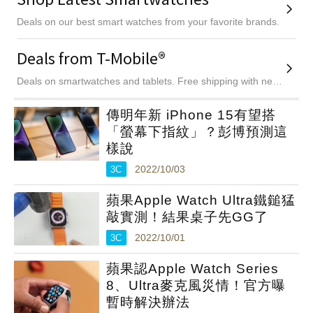
傳明年新 iPhone 15有望搭
「螢幕下指紋」？彭博預測這
樣說
3C
2022/10/03
蘋果Apple Watch Ultra鐵鎚猛
敲實測！結果桌子先GG了
3C
2022/10/01
蘋果認Apple Watch Series
8、Ultra麥克風災情！官方曝
暫時解決辦法