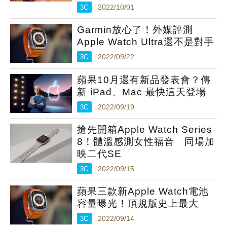
3C
2022/10/01
Garmin放心了！外媒評測
Apple Watch Ultra還不是對手
3C
2022/09/22
蘋果10月還有新品發表會？傳
新 iPad、Mac 最快這天登場
3C
2022/09/19
搶先開箱Apple Watch Series
8！體溫感測女性福音 同場加
映二代SE
3C
2022/09/15
蘋果三款新Apple Watch電池
容量曝光！頂規版史上最大
3C
2022/09/14