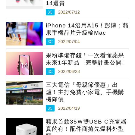
14還貴
3C
2022/07/12
iPhone 14沿用A15！彭博：蘋
果手機晶片升級輸Mac
3C
2022/07/04
果粉準備存錢！一次看懂蘋果
未來1年新品「完整計畫公開」
3C
2022/06/28
三大電信「母親節優惠」出
爐！主打免費小家電、手機購
機降價
3C
2022/04/19
蘋果首款35Ｗ雙USB-C充電器
真的有！配件商搶先爆料外型