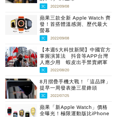
3C
2022/09/08
蘋果三款全新 Apple Watch 齊
發！首搭體溫感測、歷代最大
螢幕
3C
2022/09/08
【本週5大科技新聞】中國官方
掌握演算法 抖音等APP台灣
人應少用 蝦皮出手禁賣網軍
3C
2022/08/20
8月摺疊手機大戰！「這品牌」
提早一周發表搶三星鋒頭
3C
2022/07/25
蘋果「新Apple Watch」價格
全曝光！極限運動版比iPhone