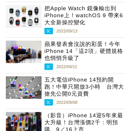
把Apple Watch 鏡像輸出到
iPhone上！watchOS 9 帶來6
大全新操控變化
3C
2022/09/13
蘋果發表會沒說的彩蛋！今年
iPhone 14「這2項」硬體規格
也悄悄升級了
3C
2022/09/11
五大電信iPhone 14預約開
跑！中華只開放3小時 台灣大
搶先公開0元資費
3C
2022/09/08
（影音）iPhone 14迎5年來最
大升級！台灣漲價2千：明預
購、9／16上市