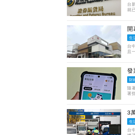
台
就
證
開
生
台
且
日
平
發
財
隨
署
人
成
3
生
台