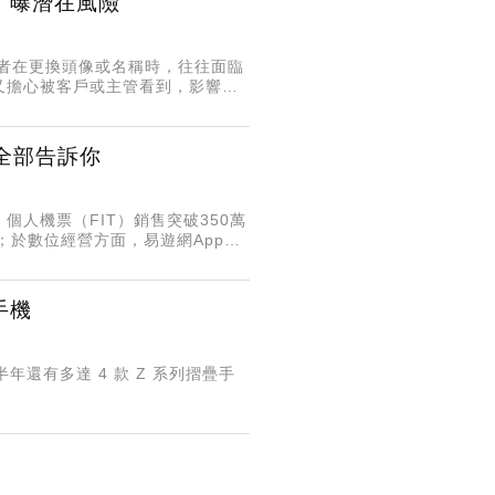
用」曝潛在風險
用者在更換頭像或名稱時，往往面臨
又擔心被客戶或主管看到，影響專
帳號作為「分身」，但後續管理與
全部告訴你
人機票（FIT）銷售突破350萬
；於數位經營方面，易遊網App累
自App，顯示品牌已成功建立以行
手機
半年還有多達 4 款 Z 系列摺疊手