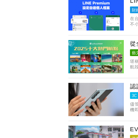
L
財
在
不
業
切
從
藝
堪
航
積
動
認
3C
儘管
機
E