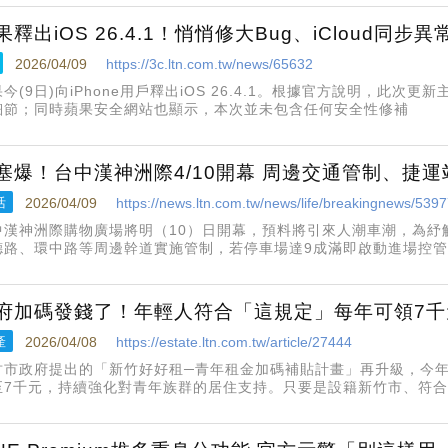
繳稅服務，
果釋出iOS 26.4.1！悄悄修大Bug、iCloud同步
2026/04/09
https://3c.ltn.com.tw/news/65632
今(9日)向iPhone用戶釋出iOS 26.4.1。根據官方說明，此
細節；同時蘋果安全網站也顯示，本次並未包含任何安全性修補
塞爆！台中漢神洲際4/10開幕 周邊交通管制、捷
活
2026/04/09
https://news.ltn.com.tw/news/life/breakingnews/539
中漢神洲際購物廣場將明（10）日開幕，預料將引來人潮車潮，為紓
德路、環中路等周邊幹道實施管制，若停車場達9成滿即啟動進場控
竹站與文心崇德站的免費接駁專車，愛嘗鮮的民眾可多加利用前往，
的心情。
府加碼發錢了！年輕人符合「這規定」每年可領7千
產
2026/04/08
https://estate.ltn.com.tw/article/27444
竹市政府提出的「新竹好好租─青年租金加碼補貼計畫」再升級，今年
至7千元，持續強化對青年族群的居住支持。只要是設籍新竹市、符
成員1人且未滿40歲，且未具經濟或社會弱勢身分之青年，除可領取