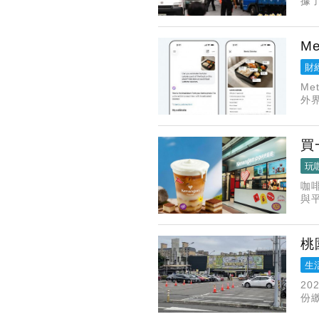
據
業
輸
M
財
M
外界
發
買
玩
咖
與
過
桃
生
2
份
位