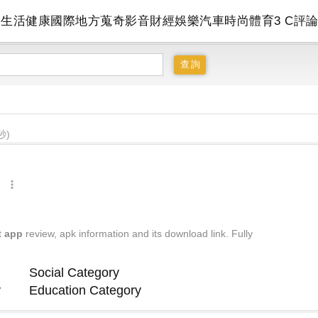
會
生活
健康
國際
地方
蒐奇
影音
財經
娛樂
汽車
時尚
體育
3 C
評
秒)