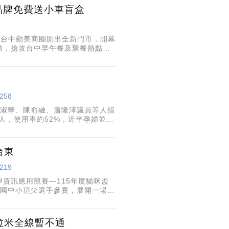
品牌免費送小車盲盒
進駐台中勤美商圈開出全新門市，開幕
動，搶攻台中早午餐及聚餐熱點。
9258
陳淑華、陳俞融、蕭隆澤議員等人指
0人，使用率約52%，近半孕婦並未
出，已有7萬餘人次申請使用，未來
台東
9219
資訊應用競賽—115年度貓咪盃
位國中小頂尖選手參賽，展開一場結
為鼓勵學生觀察並解決生活中的問
拉米全線暫不通