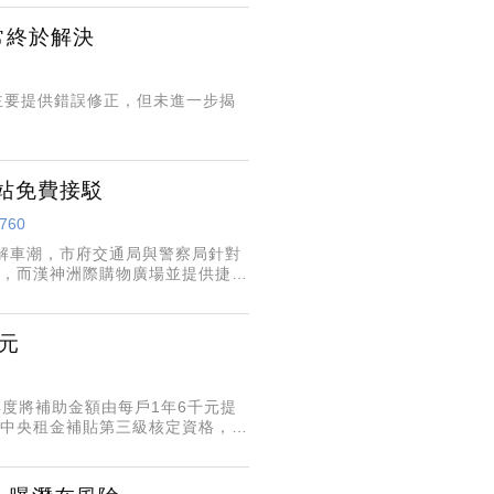
異常終於解決
次更新主要提供錯誤修正，但未進一步揭
運站免費接駁
7760
解車潮，市府交通局與警察局針對
管，而漢神洲際購物廣場並提供捷運
不要塞在車陣反而影響逛新百貨公
元
度將補助金額由每戶1年6千元提
合中央租金補貼第三級核定資格，家
中央每