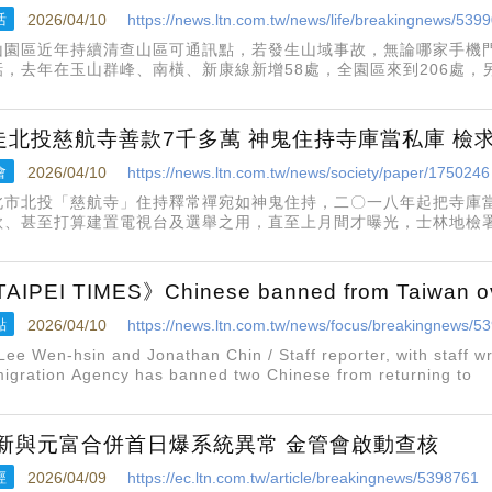
活
2026/04/10
https://news.ltn.com.tw/news/life/breakingnews/539
山園區近年持續清查山區可通訊點，若發生山域事故，無論哪家手機門
話，去年在玉山群峰、南橫、新康線新增58處，全園區來到206處
基地台還無法運作，以致瓦拉米全線無手機訊號，山友應備妥衛星通
走北投慈航寺善款7千多萬 神鬼住持寺庫當私庫 檢
會
2026/04/10
https://news.ltn.com.tw/news/society/paper/1750246
北市北投「慈航寺」住持釋常禪宛如神鬼住持，二〇一八年起把寺庫
款、甚至打算建置電視台及選舉之用，直至上月間才曝光，士林地檢
元，昨依公益侵占罪起訴，建請從重量刑。士檢指出，釋常禪綜理寺
位、點燈及香油錢等皆應
AIPEI TIMES》Chinese banned from Taiwan ove
點
2026/04/10
https://news.ltn.com.tw/news/focus/breakingnews/5
Lee Wen-hsin and Jonathan Chin / Staff reporter, with staff 
igration Agency has banned two Chinese from returning to
新與元富合併首日爆系統異常 金管會啟動查核
經
2026/04/09
https://ec.ltn.com.tw/article/breakingnews/5398761