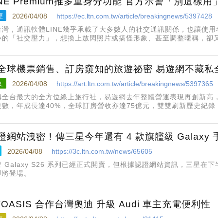
INE Premium推多重身分功能 官方示警「別這樣
經
2026/04/08
https://ec.ltn.com.tw/article/breakingnews/5397428
台灣，通訊軟體LINE幾乎承載了大多數人的社交通訊關係，也讓使
小的「社交壓力」，想換上放閃照片或搞怪形象、甚至調整暱稱，卻
形象。過去若想區隔不同社交身分，使用者往往只能另外申辦第二個
換也相當不便。
全球機票銷售、訂房窺知的旅遊祕密 易遊網不藏私
文
2026/04/08
https://art.ltn.com.tw/article/breakingnews/5397365
稱全台最大的全方位線上旅行社，易遊網去年整體營運表現再創新高，個
段數，年成長達40%，全球訂房營收亦達75億元，雙雙刷新歷史紀錄
超過400萬下載數，相當於台灣每6人就有1人使用，且超過7成訂單來
為
證網站洩密！傳三星今年還有 4 款旗艦級 Galaxy 
2026/04/08
https://3c.ltn.com.tw/news/65605
 Galaxy S26 系列已經正式開賣，但根據認證網站資訊，三星在下
即將登場。
VOASIS 合作台灣奧迪 升級 Audi 車主充電便利性