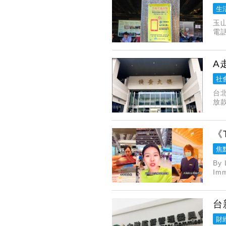
生
玉
電
地
A
社
台
放
餘
塔
《T
焦
By 
Imm
台
財