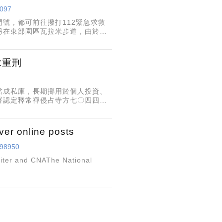
9097
號，都可前往撥打112緊急求救
，另在東部園區瓦拉米步道，由於當
訊設備，以維登山安全。
求重刑
當成私庫，長期挪用於個人投資、
署認定釋常禪侵占寺方七〇四四萬
方財務，無視信眾捐款、法會費、
r online posts
398950
writer and CNAThe National