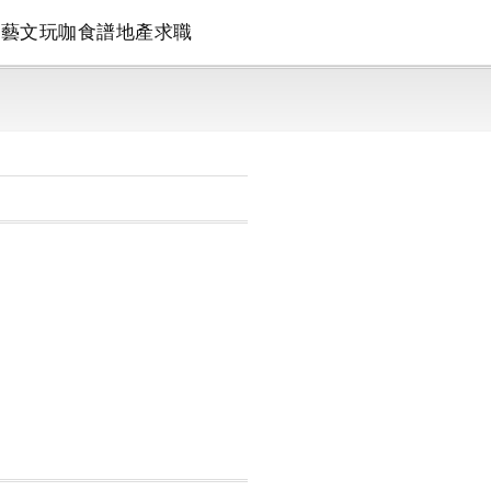
論
藝文
玩咖
食譜
地產
求職