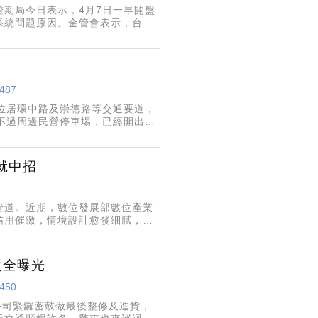
期局今日表示，4月7日一早開盤
系統問題原因。金管會表示，台新
8487
位居環中路及崇德路等交通要道，
不過周邊民營停車場，已經開出假
潮，周邊民營停車場看準商機，祭出
就中招
管道。近期，數位發展部數位產業
信用催繳，情境設計愈發細膩，讓
一封標題為「電子發票資料處理完
駁全曝光
8450
公司緊鑼密鼓做最後整修及進貨，