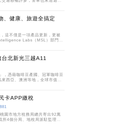
天交通順暢許多，警車也來巡迴，
流措施、鼓勵民眾多搭乘大眾運
 購物、健康、旅遊全搞定
ark，這不僅是一項產品更新，更被
lligence Labs（MSL）部門開
台北新光三越A11
ee」，憑藉咖啡豆產國、冠軍咖啡豆
馬來西亞、澳洲等地，全球市值超
民卡APP繳稅
7881
，桃園市地方稅務局總共寄出92萬
或所4個分局、地稅局派駐監理單
金，桃園市民卡APP也提供地方