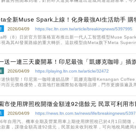
了解盧秀燕開幕到場，針對昨天進貨車輛進出造成周邊道路塞車，今
者提供接駁車服務，提供館內外共上萬個停車位，市府也祭出交管分
。
eta全新Muse Spark上線！化身最強AI生活助手
經
2026/04/09
https://ec.ltn.com.tw/article/breakingnews/5397995
eta昨（8）日於官方部落格宣布推出新一代人工智慧模型Muse Sp
視為其AI發展路線的重大轉折。這款模型由Meta旗下Meta Superinte
，並被視為未來更大型模型的基礎。
一送一連三天慶開幕！印尼最強「凱娜克咖啡」插旗
咖
2026/04/09
https://playing.ltn.com.tw/article/32472
啡迷快朝聖！印尼第一咖啡連鎖品牌「凱娜克咖啡Kenangan Coff
平均百元價格優勢，在當地打敗國際知名咖啡品牌，門市更擴張遍及
12億美元，是東南亞唯一的「咖啡獨角獸品牌」。挾帶這股氣勢
園市使用牌照稅開徵金額達92億餘元 民眾可利用市
活
2026/04/09
https://news.ltn.com.tw/news/life/breakingnews/539
026年自用汽、機車全期及營業用車上期使用牌照稅已於4月1日開徵
繳款書，課徵金額高達92億元，民眾如未收到稅單，可向地稅局總局
使用牌照稅服務櫃台補發稅單，繳納期限至4月30日，逾期將加徵滯納