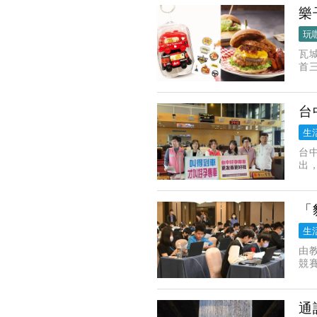
樂
玩
瓦
首
此
台
生
台
出
申
將
「
生
由
競
合
題
通