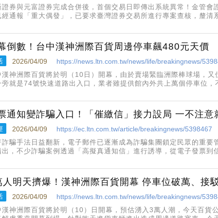
新證券與元富證券完成合併後，首個交易日即傳出系統異常！金管會證
已經通報「重大偶發」，已要求臺灣證券交易所進行專案查核，釐清
券必須在4月16日前，函報詳細調查內容、處理方式及改善措施等。
幕倒數！台中漢神洲際百貨周邊停車飆480元天價
活
2026/04/09
https://news.ltn.com.tw/news/life/breakingnews/539
中漢神洲際百貨將於明（10日）開幕，由於賣場緊臨洲際棒球場，又
一旁就是74號快速道路出入口，業者雖提供館內外共上萬個停車位，
停車計次最高480元。台中漢神洲際百貨明天開幕，預估湧入3萬人
日每半小時停車
票通知變詐騙入口！「催繳信」接力設局 一不注意
經
2026/04/09
https://ec.ltn.com.tw/article/breakingnews/5398467
著詐騙手法日益翻新，電子郵件已逐漸成為詐騙集團鎖定民眾的重要
指出，不少詐騙案例透過「高擬真通知信」進行誘導，從電子發票到
難以分辨真偽。以民眾小花（化名）的經驗為例，她的信箱某天收到
通知」的郵件，寄件者顯
萬人明天擠爆！漢神洲際百貨開幕 停車位破萬、接
活
2026/04/09
https://news.ltn.com.tw/news/life/breakingnews/539
中漢神洲際百貨將於明（10）日開幕，預估湧入3萬人潮，今天百貨