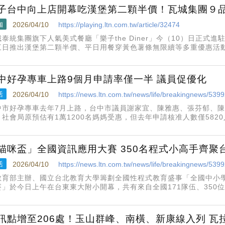
子台中向上店開幕吃漢堡第二顆半價！瓦城集團９
咖
2026/04/10
https://playing.ltn.com.tw/article/32474
城泰統集團旗下人氣美式餐廳「樂子the Diner」今（10）日正式
三日推出漢堡第二顆半價、平日用餐穿黃色薯條無限續等多重優惠活
外，瓦城泰統集團串聯旗下瓦城、時時香、非常泰、1010湘、S
中好孕專車上路9個月申請率僅一半 議員促優化
活
2026/04/10
https://news.ltn.com.tw/news/life/breakingnews/539
中市好孕專車去年7月上路，台中市議員謝家宜、陳雅惠、張芬郁、
，社會局原預估有1萬1200名媽媽受惠，但去年申請核准人數僅582
請，促社會局儘速優化，讓更多孕婦享「好孕」；社會局長廖靜芝指
評估納入
貓咪盃」全國資訊應用大賽 350名程式小高手齊聚
活
2026/04/10
https://news.ltn.com.tw/news/life/breakingnews/539
教育部主辦、國立台北教育大學籌劃全國性程式教育盛事「全國中小學
賽」於今日上午在台東東大附小開幕，共有來自全國171隊伍、350
創意、邏輯與團隊合作的資訊競賽盛會。「貓咪盃」競賽的核心目標
，透過美國麻省
訊點增至206處！玉山群峰、南橫、新康線入列 瓦