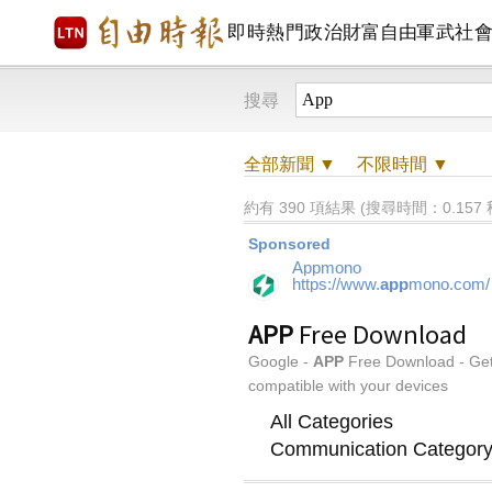
即時
熱門
政治
財富自由
軍武
社
搜尋
全部
新聞 ▼
不限時間
▼
約有 390 項結果 (搜尋時間：0.157 