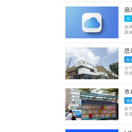
稅
蘋
3C
蘋果
露
恐
生
台
崇
松
司
市
地
新
高
庭