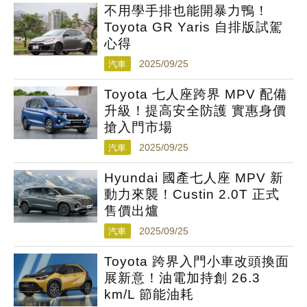
不用學手排也能開暴力鴨！
Toyota GR Yaris 自排版試駕
心得
汽車
2025/09/25
Toyota 七人座跨界 MPV 配備
升級！提高安全防護 實惠身價
搶入門市場
汽車
2025/09/25
Hyundai 國產七人座 MPV 新
動力來襲！Custin 2.0T 正式
售價出爐
汽車
2025/09/25
Toyota 跨界入門小車改頭換面
展新意！油電加持創 26.3
km/L 節能油耗