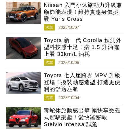
Nissan 入門小休旅動力升級兼
顧節能表現！維持實惠身價挑
戰 Yaris Cross
汽車
2025/10/07
Toyota 新一代 Corolla 預測外
型科技感十足！搭 1.5 升油電
上看 33km/L 油耗
汽車
2025/10/05
Toyota 七人座跨界 MPV 升級
登場！換裝動感造型 打造更便
利的舒適座艙
汽車
2025/10/04
毒蛇休旅動感出擊 暢快享受義
式駕馭樂趣！愛快羅密歐
Stelvio Intensa 試駕