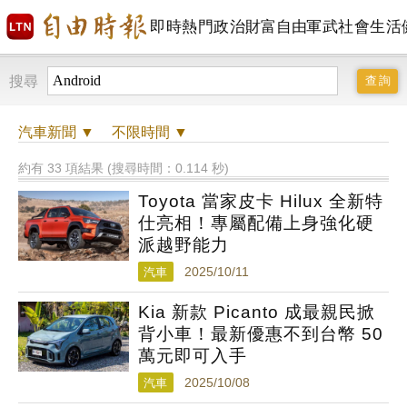
即時
熱門
政治
財富自由
軍武
社會
生活
搜尋
汽車
新聞 ▼
不限時間
▼
約有 33 項結果 (搜尋時間：0.114 秒)
Toyota 當家皮卡 Hilux 全新特
仕亮相！專屬配備上身強化硬
派越野能力
汽車
2025/10/11
Kia 新款 Picanto 成最親民掀
背小車！最新優惠不到台幣 50
萬元即可入手
汽車
2025/10/08