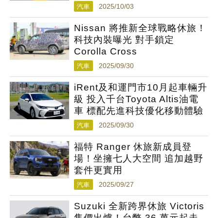
汽車
2025/10/03
Nissan 將推新全球戰略休旅！
科技內裝曝光 對手鎖定
Corolla Cross
汽車
2025/09/30
iRent及和運門市10月起車輛升
級 投入千台Toyota Altis油電
車 標配先進科技優化移動體驗
汽車
2025/09/30
福特 Ranger 休旅新成員登
場！坐擁七人大空間 追加越野
套件更實用
汽車
2025/09/27
Suzuki 全新跨界休旅 Victoris
售價出爐！台幣 36 萬元起走