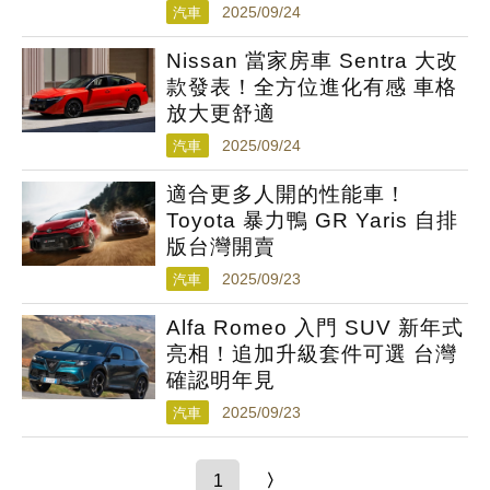
汽車
2025/09/24
Nissan 當家房車 Sentra 大改
款發表！全方位進化有感 車格
放大更舒適
汽車
2025/09/24
適合更多人開的性能車！
Toyota 暴力鴨 GR Yaris 自排
版台灣開賣
汽車
2025/09/23
Alfa Romeo 入門 SUV 新年式
亮相！追加升級套件可選 台灣
確認明年見
汽車
2025/09/23
1
〉